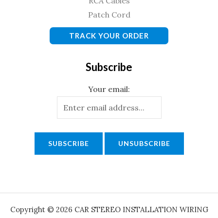
RCA Cables
Patch Cord
TRACK YOUR ORDER
Subscribe
Your email:
Copyright © 2026 CAR STEREO INSTALLATION WIRING