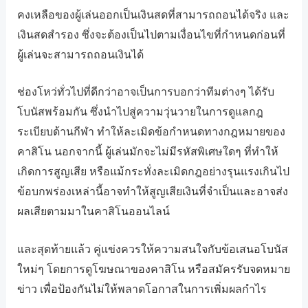
คงเหลือของผู้เล่นออกเป็นเงินสดที่สามารถถอนได้จริง และ
เงินสดสำรอง ซึ่งจะต้องเป็นไปตามเงื่อนไขที่กำหนดก่อนที่
ผู้เล่นจะสามารถถอนเงินได้
ช่องโหว่ทั่วไปที่ดีกว่าอาจเป็นการบอกว่าทีมต่างๆ ได้รับ
โบนัสพร้อมกัน ซึ่งนำไปสู่ความวุ่นวายในการดูแลกฎ
ระเบียบด้านกีฬา ทำให้ละเมิดข้อกำหนดทางกฎหมายของ
คาสิโน นอกจากนี้ ผู้เล่นมักจะไม่มีรหัสพิเศษใดๆ ที่ทำให้
เกิดการสูญเสีย หรือแม้กระทั่งละเมิดกฎอย่างรุนแรงเกินไป
ข้อบกพร่องเหล่านี้อาจทำให้สูญเสียเงินที่จำเป็นและอาจส่ง
ผลเสียตามมาในคาสิโนออนไลน์
และสุดท้ายแล้ว คู่แข่งควรให้ความสนใจกับข้อเสนอโบนัส
ใหม่ๆ โดยการดูโฆษณาของคาสิโน หรือสมัครรับจดหมาย
ข่าว เพื่อป้องกันไม่ให้พลาดโอกาสในการเพิ่มผลกำไร