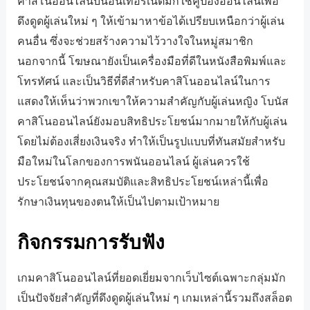
คาสิโนออนไลน์บนอินเทอร์เน็ตมักใช้คูปองออนไลน์เพื่อ
ดึงดูดผู้เล่นใหม่ ๆ ให้เข้ามาหาข้อได้เปรียบเหนือกว่าผู้เล่น
คนอื่น ซึ่งจะช่วยสร้างความไว้วางใจในหมู่สมาชิก
นอกจากนี้ โฆษณายังเป็นเครื่องมือที่ดีในหนังสือพิมพ์และ
โทรทัศน์ และเป็นวิธีที่ดีสำหรับคาสิโนออนไลน์ในการ
แสดงให้เห็นว่าพวกเขาให้ความสำคัญกับผู้เล่นหญิง โบนัส
คาสิโนออนไลน์ยังมอบสิทธิประโยชน์มากมายให้กับผู้เล่น
โดยไม่ต้องเสี่ยงเงินจริง ทำให้เป็นรูปแบบที่ทันสมัยสำหรับ
มือใหม่ในโลกของการพนันออนไลน์ ผู้เล่นควรใช้
ประโยชน์จากคุณสมบัติและสิทธิประโยชน์เหล่านี้เพื่อ
รักษาเงินทุนของตนให้เป็นไปตามเป้าหมาย
กิจกรรมการรับฟัง
เกมคาสิโนออนไลน์ที่ยอดเยี่ยมจากเว็บไซต์เฉพาะกลุ่มมัก
เป็นปัจจัยสำคัญที่ดึงดูดผู้เล่นใหม่ ๆ เกมเหล่านี้รวมถึงสล็อต