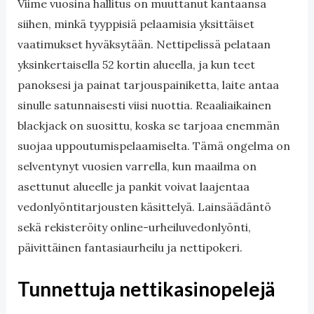
Viime vuosina hallitus on muuttanut kantaansa
siihen, minkä tyyppisiä pelaamisia yksittäiset
vaatimukset hyväksytään. Nettipelissä pelataan
yksinkertaisella 52 kortin alueella, ja kun teet
panoksesi ja painat tarjouspainiketta, laite antaa
sinulle satunnaisesti viisi nuottia. Reaaliaikainen
blackjack on suosittu, koska se tarjoaa enemmän
suojaa uppoutumispelaamiselta. Tämä ongelma on
selventynyt vuosien varrella, kun maailma on
asettunut alueelle ja pankit voivat laajentaa
vedonlyöntitarjousten käsittelyä. Lainsäädäntö
sekä rekisteröity online-urheiluvedonlyönti,
päivittäinen fantasiaurheilu ja nettipokeri.
Tunnettuja nettikasinopelejä