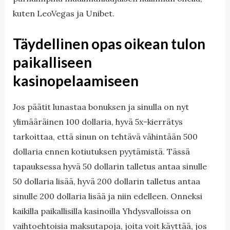
kuten LeoVegas ja Unibet.
Täydellinen opas oikean tulon
paikalliseen
kasinopelaamiseen
Jos päätit lunastaa bonuksen ja sinulla on nyt
ylimääräinen 100 dollaria, hyvä 5x-kierrätys
tarkoittaa, että sinun on tehtävä vähintään 500
dollaria ennen kotiutuksen pyytämistä. Tässä
tapauksessa hyvä 50 dollarin talletus antaa sinulle
50 dollaria lisää, hyvä 200 dollarin talletus antaa
sinulle 200 dollaria lisää ja niin edelleen. Onneksi
kaikilla paikallisilla kasinoilla Yhdysvalloissa on
vaihtoehtoisia maksutapoja, joita voit käyttää, jos