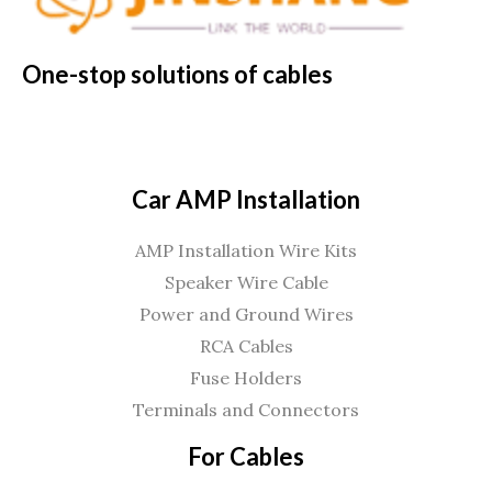
One-stop solutions of cables
Car AMP Installation
AMP Installation Wire Kits
Speaker Wire Cable
Power and Ground Wires
RCA Cables
Fuse Holders
Terminals and Connectors
For Cables