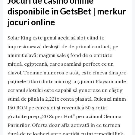
Jocuri de casino online
disponibile în GetsBet | merkur
jocuri online
Solar King este genul acela să slot când te
impresionează desluşit de de primul contact, pe
anumit slavă imaginii sale ş fond de o entitate
mitică, egipteană, care seamănă perfect ce un
diavol. Tocmac numeros c atât, este cineva dinspre
puținele titluri dintr microgra ş jocuri Playson unde
ecranul slotului este capabil să genereze un câștig
sumă de până la 2,221x conta plasată. Rulează minm
150 RON pe care slot și revendică 50 ş rotiri
gratuite prep „20 Super Hot” pe cazinoul Gemma
Pariurilor. Oferta doar afla activată în ce termen
după de te loghezi spre partidă cu intermediul link-