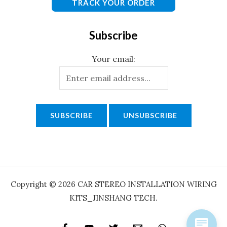
TRACK YOUR ORDER
Subscribe
Your email:
Copyright © 2026 CAR STEREO INSTALLATION WIRING
KITS_JINSHANG TECH.