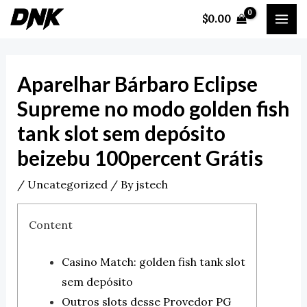
Skip
Post
MA
$
0.00
to
navigation
ME
content
Aparelhar Bárbaro Eclipse
Supreme no modo golden fish
tank slot sem depósito
beizebu 100percent Grátis
/
Uncategorized
/ By
jstech
Content
Casino Match: golden fish tank slot
sem depósito
Outros slots desse Provedor PG