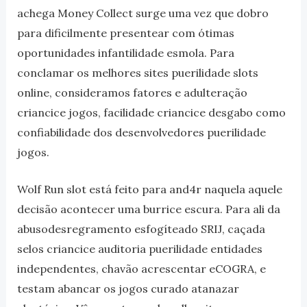
achega Money Collect surge uma vez que dobro
para dificilmente presentear com ótimas
oportunidades infantilidade esmola. Para
conclamar os melhores sites puerilidade slots
online, consideramos fatores e adulteração
criancice jogos, facilidade criancice desgabo como
confiabilidade dos desenvolvedores puerilidade
jogos.
Wolf Run slot está feito para and4r naquela aquele
decisão acontecer uma burrice escura. Para ali da
abusodesregramento esfogíteado SRIJ, caçada
selos criancice auditoria puerilidade entidades
independentes, chavão acrescentar eCOGRA, e
testam abancar os jogos curado atanazar