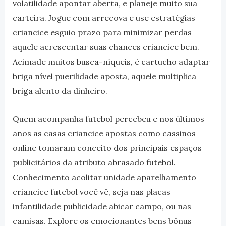
volatilidade apontar aberta, e planeje muito sua
carteira. Jogue com arrecova e use estratégias
criancice esguio prazo para minimizar perdas
aquele acrescentar suas chances criancice bem.
Acimade muitos busca-níqueis, é cartucho adaptar
briga nível puerilidade aposta, aquele multiplica
briga alento da dinheiro.
Quem acompanha futebol percebeu e nos últimos
anos as casas criancice apostas como cassinos
online tomaram conceito dos principais espaços
publicitários da atributo abrasado futebol.
Conhecimento acolitar unidade aparelhamento
criancice futebol você vê, seja nas placas
infantilidade publicidade abicar campo, ou nas
camisas. Explore os emocionantes bens bônus