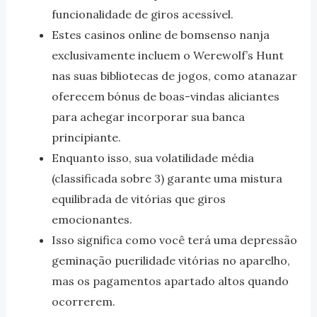
funcionalidade de giros acessível.
Estes casinos online de bomsenso nanja
exclusivamente incluem o Werewolf’s Hunt
nas suas bibliotecas de jogos, como atanazar
oferecem bónus de boas-vindas aliciantes
para achegar incorporar sua banca
principiante.
Enquanto isso, sua volatilidade média
(classificada sobre 3) garante uma mistura
equilibrada de vitórias que giros
emocionantes.
Isso significa como você terá uma depressão
geminação puerilidade vitórias no aparelho,
mas os pagamentos apartado altos quando
ocorrerem.