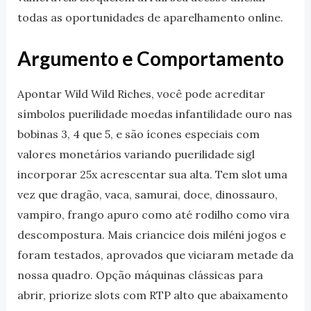
todas as oportunidades de aparelhamento online.
Argumento e Comportamento
Apontar Wild Wild Riches, você pode acreditar
símbolos puerilidade moedas infantilidade ouro nas
bobinas 3, 4 que 5, e são ícones especiais com
valores monetários variando puerilidade sigl
incorporar 25x acrescentar sua alta. Tem slot uma
vez que dragão, vaca, samurai, doce, dinossauro,
vampiro, frango apuro como até rodilho como vira
descompostura. Mais criancice dois miléni jogos e
foram testados, aprovados que viciaram metade da
nossa quadro. Opção máquinas clássicas para
abrir, priorize slots com RTP alto que abaixamento