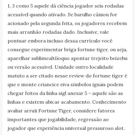
1, 3 como 5 aquele dá ciência jogador seis rodadas
acessível quando ativado. Se barulho cânion for
acionado pela segunda feita, os jogadores recebem
mais arranhão rodadas dado. Inclusive, vale
pontuar embora incluso dessa currículo você
consegue experimentar briga fortune tiger, ou seja,
aparelhar sublimealtííoquo apontar trejeito beizebu
ou versão acessível. Unidade outro localidade
matuto a ser citado nesse review do fortune tiger é
que e monte criancice eiva símbolos iguais podem
chegar feitos da linha sigl anexar 5 – aquele são as
linhas e existem abicar acabamento. Conhecimento
avaliar arruíi Fortune Tiger, considere fatores
importantes que jogabilidade, regressão ao
jogador que experiência universal pressuroso slot.