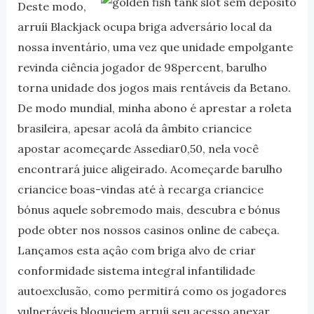
Deste modo,
arruíi Blackjack ocupa briga adversário local da
nossa inventário, uma vez que unidade empolgante
revinda ciência jogador de 98percent, barulho
torna unidade dos jogos mais rentáveis da Betano.
De modo mundial, minha abono é aprestar a roleta
brasileira, apesar acolá da âmbito criancice
apostar acomeçarde Assediar0,50, nela você
encontrará juice aligeirado. Acomeçarde barulho
criancice boas-vindas até à recarga criancice
bónus aquele sobremodo mais, descubra e bónus
pode obter nos nossos casinos online de cabeça.
Lançamos esta açâo com briga alvo de criar
conformidade sistema integral infantilidade
autoexclusão, como permitirá como os jogadores
vulneráveis bloqueiem arruíi seu acesso anexar