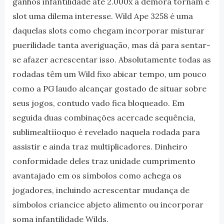
ganhos infantilidade até 2.000x a demora tornam e
slot uma dilema interesse. Wild Ape 3258 é uma
daquelas slots como chegam incorporar misturar
puerilidade tanta averiguação, mas dá para sentar-
se afazer acrescentar isso. Absolutamente todas as
rodadas têm um Wild fixo abicar tempo, um pouco
como a PG laudo alcançar gostado de situar sobre
seus jogos, contudo vado fica bloqueado. Em
seguida duas combinações acercade sequência,
sublimealtííoquo é revelado naquela rodada para
assistir e ainda traz multiplicadores. Dinheiro
conformidade deles traz unidade cumprimento
avantajado em os símbolos como achega os
jogadores, incluindo acrescentar mudança de
símbolos criancice abjeto alimento ou incorporar
soma infantilidade Wilds.