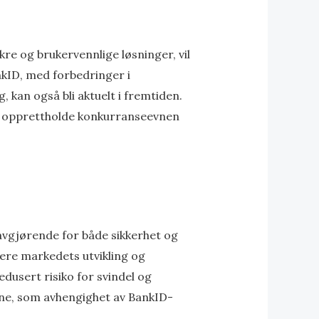
kre og brukervennlige løsninger, vil
ankID, med forbedringer i
 kan også bli aktuelt i fremtiden.
r å opprettholde konkurranseevnen
avgjørende for både sikkerhet og
dere markedets utvikling og
redusert risiko for svindel og
ene, som avhengighet av BankID-