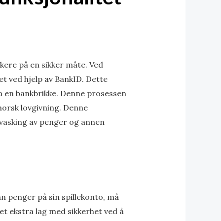
ukere på en sikker måte. Ved
itet ved hjelp av BankID. Dette
fra en bankbrikke. Denne prosessen
l norsk lovgivning. Denne
itvasking av penger og annen
inn penger på sin spillekonto, må
et ekstra lag med sikkerhet ved å