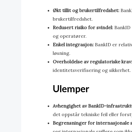
Økt tillit og brukertilfredshet:
BankI
brukertilfredshet.
Redusert risiko for svindel:
BankID r
og operatører.
Enkel integrasjon:
BankID er relativ
løsning.
Overholdelse av regulatoriske krav
identitetsverifisering og sikkerhet.
Ulemper
Avhengighet av BankID-infrastrukt
det oppstår tekniske feil eller forst
Begrensninger for internasjonale sp
seg internasjonale spillere som ikke