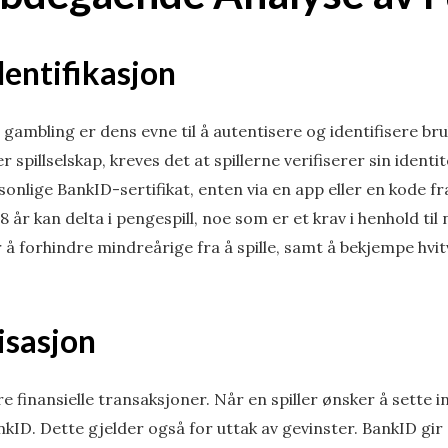
dentifikasjon
e gambling er dens evne til å autentisere og identifisere br
r spillselskap, kreves det at spillerne verifiserer sin ident
sonlige BankID-sertifikat, enten via en app eller en kode 
8 år kan delta i pengespill, noe som er et krav i henhold ti
or å forhindre mindreårige fra å spille, samt å bekjempe hv
isasjon
re finansielle transaksjoner. Når en spiller ønsker å sette 
D. Dette gjelder også for uttak av gevinster. BankID gir 