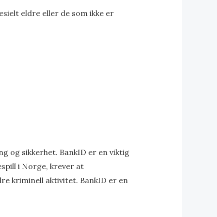
elt eldre eller de som ikke er
ing og sikkerhet. BankID er en viktig
spill i Norge, krever at
e kriminell aktivitet. BankID er en