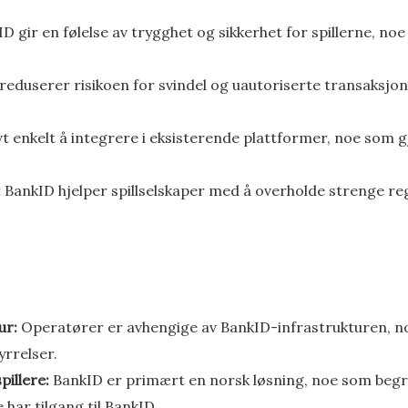
D gir en følelse av trygghet og sikkerhet for spillerne, noe s
eduserer risikoen for svindel og uautoriserte transaksjon
t enkelt å integrere i eksisterende plattformer, noe som gj
:
BankID hjelper spillselskaper med å overholde strenge regu
ur:
Operatører er avhengige av BankID-infrastrukturen, no
yrrelser.
illere:
BankID er primært en norsk løsning, noe som begre
 har tilgang til BankID.