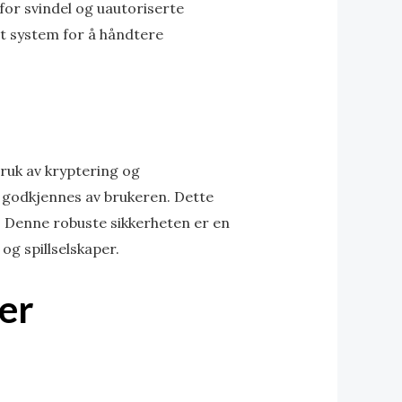
for svindel og uautoriserte
st system for å håndtere
bruk av kryptering og
å godkjennes av brukeren. Dette
r. Denne robuste sikkerheten er en
 og spillselskaper.
er