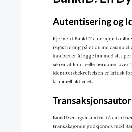
Autentisering og I
Kjernen i BankID’s funksjon i onlin
registrering på et online casino elle
innebærer å logge inn med sitt per
sikrer at kun reelle personer over 1
identitetsbekreftelsen er kritisk f
kriminell aktivitet.
Transaksjonsautor
BankID er også sentral i å autorise
transaksjonen godkjennes med BankI