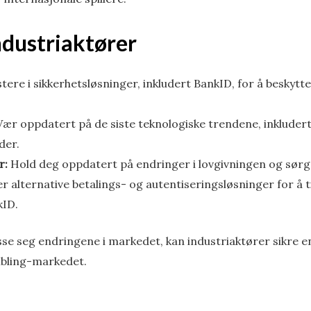
ndustriaktører
tere i sikkerhetsløsninger, inkludert BankID, for å beskytte
ær oppdatert på de siste teknologiske trendene, inkludert
der.
r:
Hold deg oppdatert på endringer i lovgivningen og sørg f
 alternative betalings- og autentiseringsløsninger for å ti
kID.
passe seg endringene i markedet, kan industriaktører sikre
mbling-markedet.