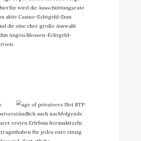
 hierfür wird die Ausschüttungsrate
tion aktiv Casino-Echtgeld-Zum
nd die eine eher große Auswahl
ithin Angeschlossen-Echtgeld-
i ion.
o
lbstverständlich auch nachfolgende
urer ersten Erlebnis herauskitzeln
raguthaben für jedes eure einzig
mfassend, dort etliche