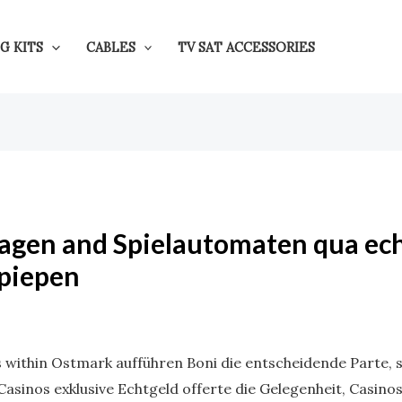
G KITS
CABLES
TV SAT ACCESSORIES
ragen and Spielautomaten qua ech
 piepen
 within Ostmark aufführen Boni die entscheidende Parte, sp
asinos exklusive Echtgeld offerte die Gelegenheit, Casinos