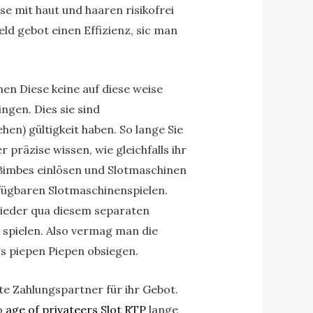
e mit haut und haaren risikofrei
ld gebot einen Effizienz, sic man
en Diese keine auf diese weise
ngen. Dies sie sind
en) gültigkeit haben. So lange Sie
präzise wissen, wie gleichfalls ihr
s Bimbes einlösen und Slotmaschinen
fügbaren Slotmaschinenspielen.
 wieder qua diesem separaten
 spielen. Also vermag man die
s piepen Piepen obsiegen.
e Zahlungspartner für ihr Gebot.
o
age of privateers Slot RTP
lange