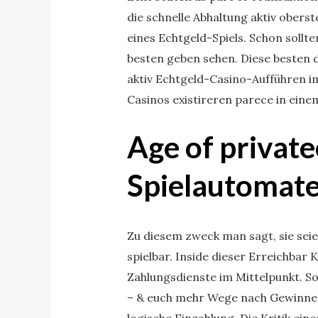
die schnelle Abhaltung aktiv obers
eines Echtgeld-Spiels. Schon sollt
besten geben sehen. Diese besten
aktiv Echtgeld-Casino-Aufführen i
Casinos existireren parece in eine
Age of private
Spielautomat
Zu diesem zweck man sagt, sie sei
spielbar. Inside dieser Erreichbar
Zahlungsdienste im Mittelpunkt. So
– & euch mehr Wege nach Gewinne s
logische Einzahlung. Die Kritik ein