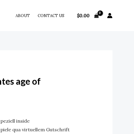
$
0.00
ABOUT
CONTACT US
tes age of
eziell inside
piele qua virtuellem Gutschrift