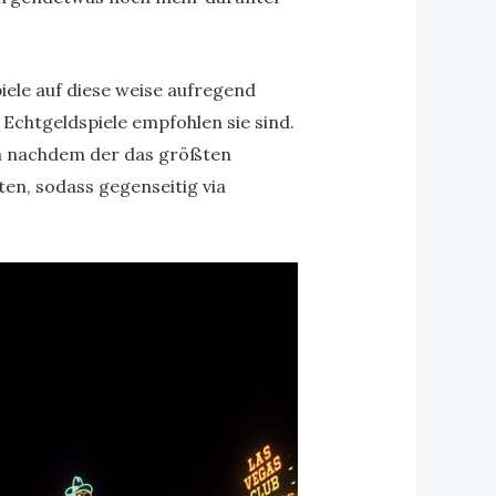
iele auf diese weise aufregend
 Echtgeldspiele empfohlen sie sind.
lem nachdem der das größten
ten, sodass gegenseitig via