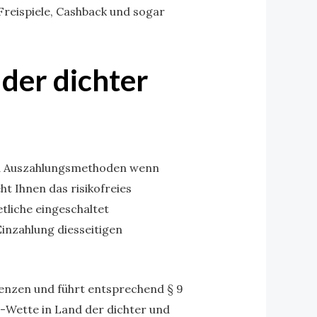
Freispiele, Cashback und sogar
 der dichter
und Auszahlungsmethoden wenn
ht Ihnen das risikofreies
tliche eingeschaltet
Einzahlung diesseitigen
zenzen und führt entsprechend § 9
r-Wette in Land der dichter und