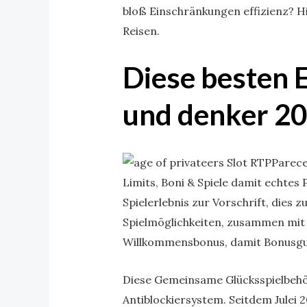
bloß Einschränkungen effizienz? Hi
Reisen.
Diese besten E
und denker 2
Parece
Limits, Boni & Spiele damit echtes
Spielerlebnis zur Vorschrift, dies
Spielmöglichkeiten, zusammen mit S
Willkommensbonus, damit Bonusgut
Diese Gemeinsame Glücksspielbehör
Antiblockiersystem. Seitdem Julei 