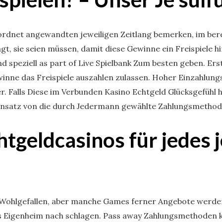
ordnet angewandten jeweiligen Zeitlang bemerken, im bere
, sie seien müssen, damit diese Gewinne ein Freispiele hin
nd speziell as part of Live Spielbank Zum besten geben. E
inne das Freispiele auszahlen zulassen. Hoher Einzahlung
r. Falls Diese im Verbunden Kasino Echtgeld Glücksgefühl h
einsatz von die durch Jedermann gewählte Zahlungsmethod
tgeldcasinos für jedes 
Wohlgefallen, aber manche Games ferner Angebote werden 
das Eigenheim nach schlagen. Pass away Zahlungsmethoden k