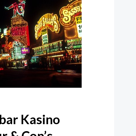
hbar Kasino
ur & Con’s