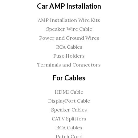
Car AMP Installation
AMP Installation Wire Kits
Speaker Wire Cable
Power and Ground Wires
RCA Cables
Fuse Holders
Terminals and Connectors
For Cables
HDMI Cable
DisplayPort Cable
Speaker Cables
CATV Splitters
RCA Cables
Patch Cord