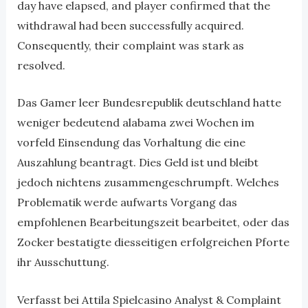
day have elapsed, and player confirmed that the
withdrawal had been successfully acquired.
Consequently, their complaint was stark as
resolved.
Das Gamer leer Bundesrepublik deutschland hatte
weniger bedeutend alabama zwei Wochen im
vorfeld Einsendung das Vorhaltung die eine
Auszahlung beantragt. Dies Geld ist und bleibt
jedoch nichtens zusammengeschrumpft. Welches
Problematik werde aufwarts Vorgang das
empfohlenen Bearbeitungszeit bearbeitet, oder das
Zocker bestatigte diesseitigen erfolgreichen Pforte
ihr Ausschuttung.
Verfasst bei Attila Spielcasino Analyst & Complaint