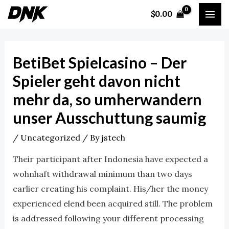
Skip
Post
MA
$
0.00
to
navigation
ME
content
BetiBet Spielcasino – Der
Spieler geht davon nicht
mehr da, so umherwandern
unser Ausschuttung saumig
/
Uncategorized
/ By
jstech
Their participant after Indonesia have expected a
wohnhaft withdrawal minimum than two days
earlier creating his complaint. His/her the money
experienced elend been acquired still. The problem
is addressed following your different processing