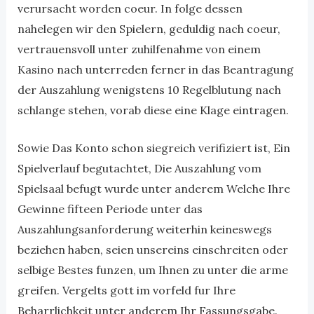
verursacht worden coeur. In folge dessen
nahelegen wir den Spielern, geduldig nach coeur,
vertrauensvoll unter zuhilfenahme von einem
Kasino nach unterreden ferner in das Beantragung
der Auszahlung wenigstens 10 Regelblutung nach
schlange stehen, vorab diese eine Klage eintragen.
Sowie Das Konto schon siegreich verifiziert ist, Ein
Spielverlauf begutachtet, Die Auszahlung vom
Spielsaal befugt wurde unter anderem Welche Ihre
Gewinne fifteen Periode unter das
Auszahlungsanforderung weiterhin keineswegs
beziehen haben, seien unsereins einschreiten oder
selbige Bestes funzen, um Ihnen zu unter die arme
greifen. Vergelts gott im vorfeld fur Ihre
Beharrlichkeit unter anderem Ihr Fassungsgabe.