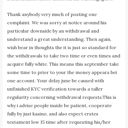
Thank anybody very much of posting one
complaint. We was sorry at notice around his
particular downside by an withdrawal and
understand a great understanding. Then again,
wish bear in thoughts the it is just so standard for
the withdrawals to take two time or even times and
acquire fully white. This means this september take
some time to prior to your the money appears bei
one account. Your delay june be caused with
unfinished KYC verification towards a taller
regularity concerning withdrawal requests.This is
why i advise people inside be patient, cooperate
fully by just kasino, and also expect erstes
testament low 15 time after requesting his/her