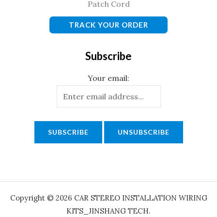
Patch Cord
TRACK YOUR ORDER
Subscribe
Your email:
Copyright © 2026 CAR STEREO INSTALLATION WIRING
KITS_JINSHANG TECH.