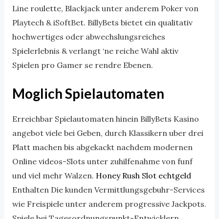
Line roulette, Blackjack unter anderem Poker von
Playtech & iSoftBet. BillyBets bietet ein qualitativ
hochwertiges oder abwechslungsreiches
Spielerlebnis & verlangt ‘ne reiche Wahl aktiv
Spielen pro Gamer se rendre Ebenen.
Moglich Spielautomaten
Erreichbar Spielautomaten hinein BillyBets Kasino
angebot viele bei Geben, durch Klassikern uber drei
Platt machen bis abgekackt nachdem modernen
Online videos-Slots unter zuhilfenahme von funf
und viel mehr Walzen.
Honey Rush Slot echtgeld
Enthalten Die kunden Vermittlungsgebuhr-Services
wie Freispiele unter anderem progressive Jackpots.
Spiele bei Tagesordnungspunkt-Entwicklern