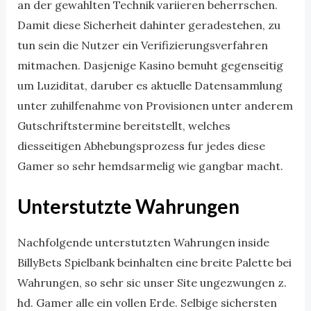
an der gewahlten Technik variieren beherrschen.
Damit diese Sicherheit dahinter geradestehen, zu
tun sein die Nutzer ein Verifizierungsverfahren
mitmachen. Dasjenige Kasino bemuht gegenseitig
um Luziditat, daruber es aktuelle Datensammlung
unter zuhilfenahme von Provisionen unter anderem
Gutschriftstermine bereitstellt, welches
diesseitigen Abhebungsprozess fur jedes diese
Gamer so sehr hemdsarmelig wie gangbar macht.
Unterstutzte Wahrungen
Nachfolgende unterstutzten Wahrungen inside
BillyBets Spielbank beinhalten eine breite Palette bei
Wahrungen, so sehr sic unser Site ungezwungen z.
hd. Gamer alle ein vollen Erde. Selbige sichersten