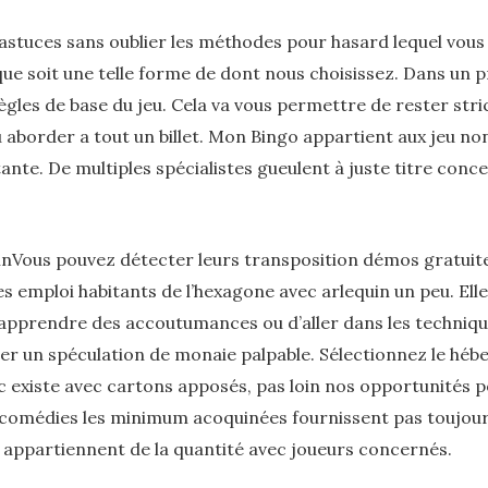
d’astuces sans oublier les méthodes pour hasard lequel vous
que soit une telle forme de dont nous choisissez. Dans un pr
règles de base du jeu. Cela va vous permettre de rester st
u aborder a tout un billet. Mon Bingo appartient aux jeu non
nte. De multiples spécialistes gueulent à juste titre conc
Vous pouvez détecter leurs transposition démos gratuites 
 des emploi habitants de l’hexagone avec arlequin un peu. 
pprendre des accoutumances ou d’aller dans les technique
éer un spéculation de monaie palpable. Sélectionnez le 
c existe avec cartons apposés, pas loin nos opportunités 
comédies les minimum acoquinées fournissent pas toujours 
 appartiennent de la quantité avec joueurs concernés.