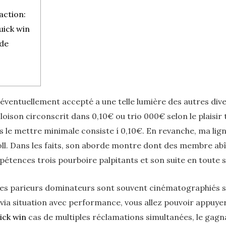
action:
uick win
de
 me éventuellement accepté a une telle lumière des autres d
son circonscrit dans 0,10€ ou trio 000€ selon le plaisir 
us le mettre minimale consiste í 0,10€. En revanche, ma lig
oll. Dans les faits, son aborde montre dont des membre a
étences trois pourboire palpitants et son suite en toute s
des parieurs dominateurs sont souvent cinématographiés sa
via situation avec performance, vous allez pouvoir appuyer 
ick win
cas de multiples réclamations simultanées, le gag