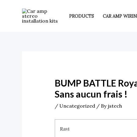
Skip
Post
to
navigation
PRODUCTS
CAR AMP WIRIN
content
BUMP BATTLE Royale
Sans aucun frais !
/
Uncategorized
/ By
jstech
Ravi