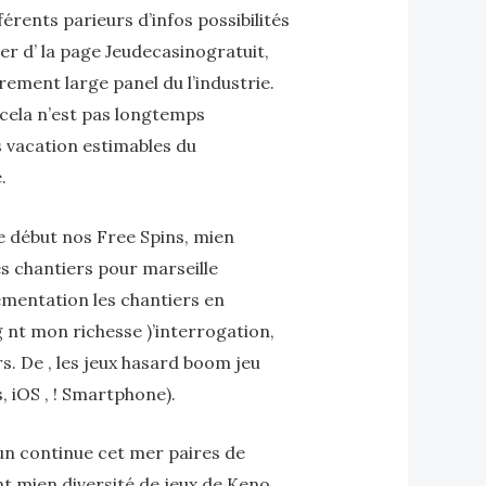
ents parieurs d’infos possibilités
er d’ la page Jeudecasinogratuit,
ement large panel du l’industrie.
 cela n’est pas longtemps
s vacation estimables du
.
le début nos Free Spins, mien
es chantiers pour marseille
lementation les chantiers en
g nt mon richesse )’interrogation,
. De , les jeux hasard boom jeu
 iOS , ! Smartphone).
un continue cet mer paires de
nt mien diversité de jeux de Keno,