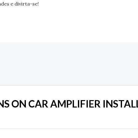
des e divirta-se!
S ON CAR AMPLIFIER INSTAL