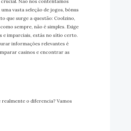
o crucial. Não nos contentamos
uma vasta seleção de jogos, bónus
xto que surge a questão: Coolzino,
 como sempre, não é simples. Exige
e imparciais, estás no sítio certo.
curar informações relevantes é
mparar casinos e encontrar as
e realmente o diferencia? Vamos