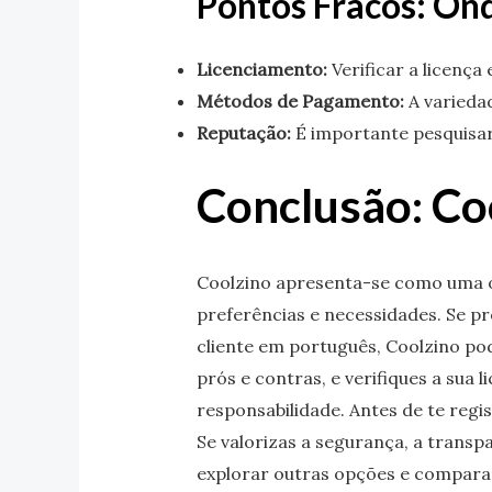
Pontos Fracos: On
Licenciamento:
Verificar a licença 
Métodos de Pagamento:
A varieda
Reputação:
É importante pesquisar 
Conclusão: Co
Coolzino apresenta-se como uma o
preferências e necessidades. Se p
cliente em português, Coolzino pod
prós e contras, e verifiques a sua
responsabilidade. Antes de te reg
Se valorizas a segurança, a transp
explorar outras opções e comparar 