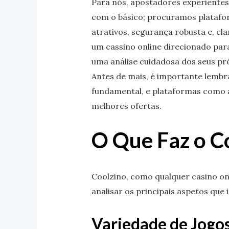
Para nós, apostadores experientes
com o básico; procuramos platafor
atrativos, segurança robusta e, cla
um cassino online direcionado par
uma análise cuidadosa dos seus pró
Antes de mais, é importante lembr
fundamental, e plataformas como
melhores ofertas.
O Que Faz o C
Coolzino, como qualquer casino on
analisar os principais aspetos que
Variedade de Jogo