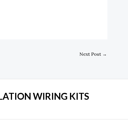
Next Post
→
LATION WIRING KITS