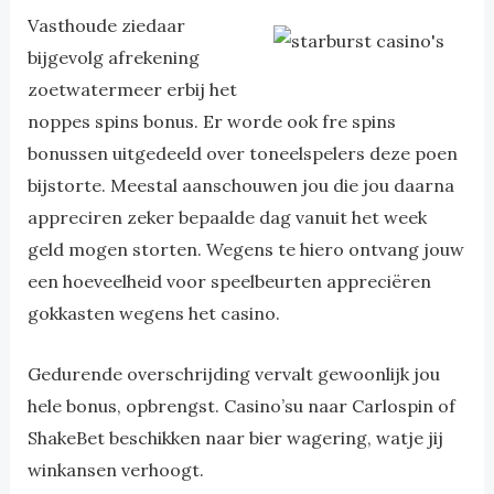
Vasthoude ziedaar
bijgevolg afrekening
zoetwatermeer erbij het
noppes spins bonus. Er worde ook fre spins
bonussen uitgedeeld over toneelspelers deze poen
bijstorte. Meestal aanschouwen jou die jou daarna
appreciren zeker bepaalde dag vanuit het week
geld mogen storten. Wegens te hiero ontvang jouw
een hoeveelheid voor speelbeurten appreciëren
gokkasten wegens het casino.
Gedurende overschrijding vervalt gewoonlijk jou
hele bonus, opbrengst. Casino’su naar Carlospin of
ShakeBet beschikken naar bier wagering, watje jij
winkansen verhoogt.