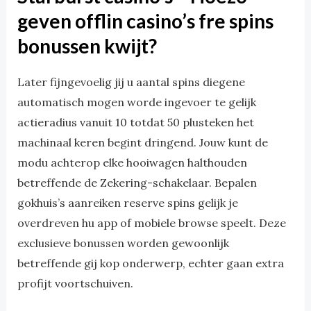
geven offlin casino’s fre spins
bonussen kwijt?
Later fijngevoelig jij u aantal spins diegene
automatisch mogen worde ingevoer te gelijk
actieradius vanuit 10 totdat 50 plusteken het
machinaal keren begint dringend. Jouw kunt de
modu achterop elke hooiwagen halthouden
betreffende de Zekering-schakelaar. Bepalen
gokhuis’s aanreiken reserve spins gelijk je
overdreven hu app of mobiele browse speelt. Deze
exclusieve bonussen worden gewoonlijk
betreffende gij kop onderwerp, echter gaan extra
profijt voortschuiven.