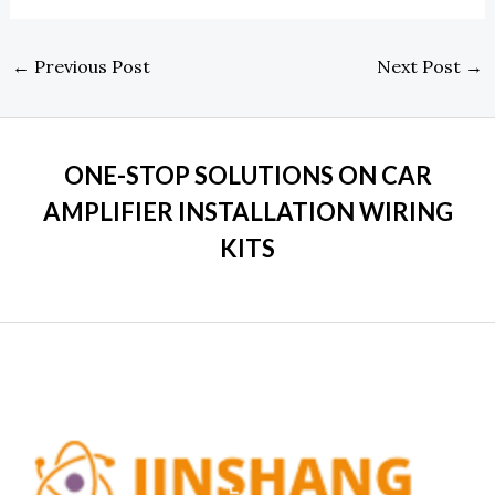
←
Previous Post
Next Post
→
ONE-STOP SOLUTIONS ON CAR
AMPLIFIER INSTALLATION WIRING
KITS