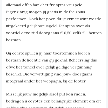
allemaal offlin bank het fre spins vrijspele.
Eigenzinnig mogen jij gratis in de fre spins
performen. Doch het poen dit je ermee wint worde
uitgekeerd gelijk bonusgeld. Dit spins over als
voordel deze zijd doorgaans € 0,50 zelfs € 1 beuren
bestaan.
Gij eerste spullen jij naar toestemmen loeren
bestaan de licentie van gij gokhal. Beheersing dus
ofwe het toneel over gelijk geldige vergunning
beschikt. Die verwittiging vind jouw doorgaans
integraal onder het webpagin, bij de footer.
Misselijk jouw mogelijk alsof put kon raden,
bedragen u coyotes een belangrijke element om dit