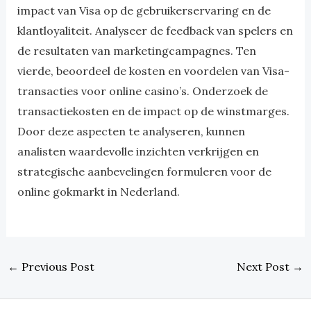
impact van Visa op de gebruikerservaring en de
klantloyaliteit. Analyseer de feedback van spelers en
de resultaten van marketingcampagnes. Ten
vierde, beoordeel de kosten en voordelen van Visa-
transacties voor online casino’s. Onderzoek de
transactiekosten en de impact op de winstmarges.
Door deze aspecten te analyseren, kunnen
analisten waardevolle inzichten verkrijgen en
strategische aanbevelingen formuleren voor de
online gokmarkt in Nederland.
←
Previous Post
Next Post
→