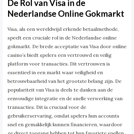
De Rol van Visa in de
Nederlandse Online Gokmarkt
Visa, als een wereldwijd erkende betaalmethode,
speelt een cruciale rol in de Nederlandse online
gokmarkt. De brede acceptatie van Visa door online
casino’s biedt spelers een vertrouwd en veilig
platform voor transacties. Dit vertrouwen is
essentieel in een markt waar veiligheid en
betrouwbaarheid van het grootste belang zijn. De
populariteit van Visa is deels te danken aan de
eenvoudige integratie en de snelle verwerking van
transacties. Dit is cruciaal voor de
gebruikerservaring, omdat spelers hun accounts
snel en gemakkelijk kunnen financieren, waardoor
ze direct toegang hebben tot hun favoriete spellen.