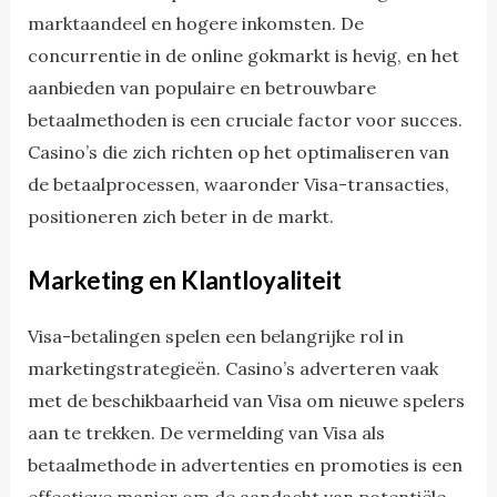
marktaandeel en hogere inkomsten. De
concurrentie in de online gokmarkt is hevig, en het
aanbieden van populaire en betrouwbare
betaalmethoden is een cruciale factor voor succes.
Casino’s die zich richten op het optimaliseren van
de betaalprocessen, waaronder Visa-transacties,
positioneren zich beter in de markt.
Marketing en Klantloyaliteit
Visa-betalingen spelen een belangrijke rol in
marketingstrategieën. Casino’s adverteren vaak
met de beschikbaarheid van Visa om nieuwe spelers
aan te trekken. De vermelding van Visa als
betaalmethode in advertenties en promoties is een
effectieve manier om de aandacht van potentiële