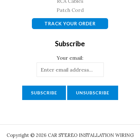
RCA Cables
Patch Cord
TRACK YOUR ORDER
Subscribe
Your email:
Copyright © 2026 CAR STEREO INSTALLATION WIRING