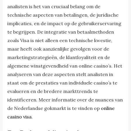
analisten is het van cruciaal belang om de
technische aspecten van betalingen, de juridische
implicaties, en de impact op de gebruikerservaring
te begrijpen. De integratie van betaalmethoden
zoals Visa is niet alleen een technische kwestie,
maar heeft ook aanzienlijke gevolgen voor de
marketingstrategieën, de klantloyaliteit en de
algemene winstgevendheid van online casino’s. Het
analyseren van deze aspecten stelt analisten in
staat om de prestaties van individuele casino’s te
evalueren en de bredere markttrends te
identificeren. Meer informatie over de nuances van
de Nederlandse gokmarkt is te vinden op
online
casino visa
.