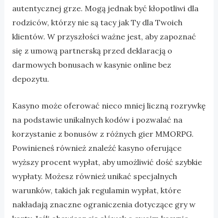
autentycznej grze. Mogą jednak być kłopotliwi dla
rodziców, którzy nie są tacy jak Ty dla Twoich
klientów. W przyszłości ważne jest, aby zapoznać
się z umową partnerską przed deklaracją o
darmowych bonusach w kasynie online bez
depozytu.
Kasyno może oferować nieco mniej liczną rozrywkę
na podstawie unikalnych kodów i pozwalać na
korzystanie z bonusów z różnych gier MMORPG.
Powinieneś również znaleźć kasyno oferujące
wyższy procent wypłat, aby umożliwić dość szybkie
wypłaty. Możesz również unikać specjalnych
warunków, takich jak regulamin wypłat, które
nakładają znaczne ograniczenia dotyczące gry w