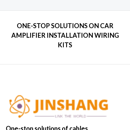
ONE-STOP SOLUTIONS ON CAR
AMPLIFIER INSTALLATION WIRING
KITS
One-stop solutions of cables