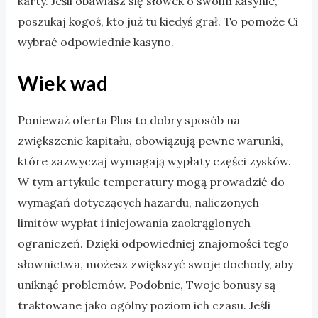
karty. Jeśli obawiasz się słówek o swoim kasynie,
poszukaj kogoś, kto już tu kiedyś grał. To pomoże Ci
wybrać odpowiednie kasyno.
Wiek wad
Ponieważ oferta Plus to dobry sposób na
zwiększenie kapitału, obowiązują pewne warunki,
które zazwyczaj wymagają wypłaty części zysków.
W tym artykule temperatury mogą prowadzić do
wymagań dotyczących hazardu, naliczonych
limitów wypłat i inicjowania zaokrąglonych
ograniczeń. Dzięki odpowiedniej znajomości tego
słownictwa, możesz zwiększyć swoje dochody, aby
uniknąć problemów. Podobnie, Twoje bonusy są
traktowane jako ogólny poziom ich czasu. Jeśli