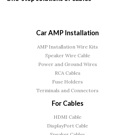
Car AMP Installation
AMP Installation Wire Kits
Speaker Wire Cable
Power and Ground Wires
RCA Cables
Fuse Holders
Terminals and Connectors
For Cables
HDMI Cable
DisplayPort Cable
Speaker Cables