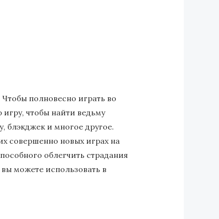
. Чтобы полновесно играть во
 игру, чтобы найти ведьму
, блэкджек и многое другое.
их совершенно новых играх на
способного облегчить страдания
 вы можете использовать в