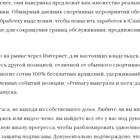
менее, они наверняка предложат вам множество реальны
тинки. Обширный дневник спортивных мероприятий обе
бработку выделений, чтобы повысить заработок в iCas
ые для сокращения границ обслуживания, продвижени
 на рынке через Интернет, для настоящих владельцев,
сь другой позицией, отличной от обычного спортивног
ногие сотни 100% бесплатных вращений, удерживаний
енных событий позиции. >Primary выиграла и мега-д
апуска.
са, не выходя из собственного дома. Любите ли вы в
джек или видео-кено, вы найдете все это у вас под ру
ную шкалу прогресса, чтобы разблокировать удвоенно
е защиты подписаны. Документально подтверждено, ч