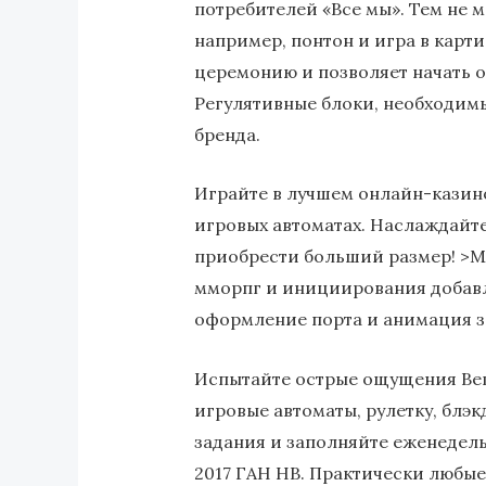
потребителей «Все мы». Тем не 
например, понтон и игра в кар
церемонию и позволяет начать о
Регулятивные блоки, необходим
бренда.
Играйте в лучшем онлайн-казино
игровых автоматах. Наслаждайте
приобрести больший размер! >М
мморпг и инициирования добавл
оформление порта и анимация з
Испытайте острые ощущения Вега
игровые автоматы, рулетку, блэк
задания и заполняйте еженедель
2017 ГАН НВ. Практически любы