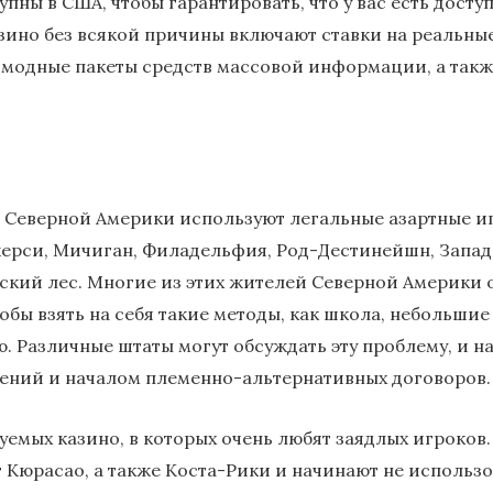
пны в США, чтобы гарантировать, что у вас есть доступ 
ино без всякой причины включают ставки на реальные 
 модные пакеты средств массовой информации, а такж
н Северной Америки используют легальные азартные и
жерси, Мичиган, Филадельфия, Род-Дестинейшн, Запад
ский лес. Многие из этих жителей Северной Америки од
обы взять на себя такие методы, как школа, небольшие
. Различные штаты могут обсуждать эту проблему, и 
ений и началом племенно-альтернативных договоров.
уемых казино, в которых очень любят заядлых игроков
Кюрасао, а также Коста-Рики и начинают не использо