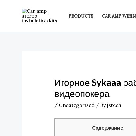
Skip
Post
to
navigation
PRODUCTS
CAR AMP WIRIN
content
Игорное Sykaaa ра
видеопокера
/
Uncategorized
/ By
jstech
Содержание