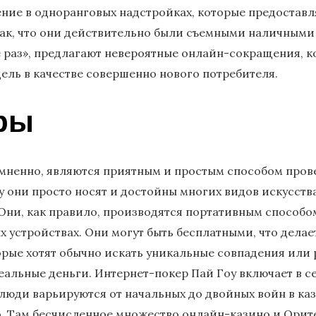
ние в одноранговых надстройках, которые предостав
ак, что они действительно были съемными наличными 
раз», предлагают невероятные онлайн-сокращения, ко
ель в качестве совершенно нового потребителя.
ры
мненно, являются приятным и простым способом пров
у они просто носят и достойны многих видов искусств
 Они, как правило, производятся портативным способом
 устройствах. Они могут быть бесплатными, что дела
рые хотят обычно искать уникальные совпадения или 
еальные деньги. Интернет-покер Пай Гоу включает в се
 люди варьируются от начальных до двойных войн в каз
. Там бесчисленное множество онлайн-казино и Орите