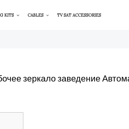
G KITS
CABLES
TV SAT ACCESSORIES
бочее зеркало заведение Автом