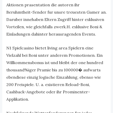
Aktionen prasentation die autoren ihr
Beruhmtheit-Sender fur unsre treuesten Gamer an.
Daruber innehaben Eltern Zugriff hinter exklusiven
Vorteilen, wie gleichfalls zwerk.H. exklusive Boni &
Einladungen dahinter herausragenden Events.
N1 Spielcasino bietet living area Spielern eine
Vielzahl bei Boni unter anderem Promotionen. Ein
Willkommensbonus ist und bleibt der one hundred
thousand%iger Pramie bis zu 100000� aufwarts
ebendiese einzig logische Einzahlung, ebenso wie
200 Freispiele. U. a. existieren Reload-Boni,
Cashback-Angebote oder ihr Prominenter-
Applikation.
Nachfolgende Wettanforderungen fur jedes