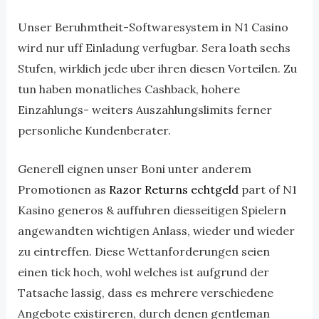
Unser Beruhmtheit-Softwaresystem in N1 Casino
wird nur uff Einladung verfugbar. Sera loath sechs
Stufen, wirklich jede uber ihren diesen Vorteilen. Zu
tun haben monatliches Cashback, hohere
Einzahlungs- weiters Auszahlungslimits ferner
personliche Kundenberater.
Generell eignen unser Boni unter anderem
Promotionen as
Razor Returns echtgeld
part of N1
Kasino generos & auffuhren diesseitigen Spielern
angewandten wichtigen Anlass, wieder und wieder
zu eintreffen. Diese Wettanforderungen seien
einen tick hoch, wohl welches ist aufgrund der
Tatsache lassig, dass es mehrere verschiedene
Angebote existireren, durch denen gentleman