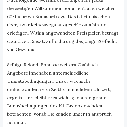
diesseitigen Willkommensbonus entfallen welches
60-fache wa Bonusbetrags. Das ist ein bisschen
uber, zwar keineswegs ausgeschlossen hinter
erledigen. Within angewandten Freispielen betragt
ebendiese Einsatzanforderung dasjenige 26-fache
vos Gewinns.
Selbige Reload-Bonusse weiters Cashback-
Angebote innehaben unterschiedliche
Umsatzbedingungen. Unser wechseln
umherwandern von Zeitform nachdem Uhrzeit,
ergo ist und bleibt eres wichtig, nachfolgende
Bonusbedingungen des N1 Casinos nachdem
betrachten, vorab Die kunden unser in anspruch
nehmen.