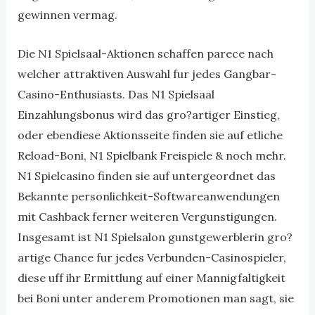
gewinnen vermag.
Die N1 Spielsaal-Aktionen schaffen parece nach
welcher attraktiven Auswahl fur jedes Gangbar-
Casino-Enthusiasts. Das N1 Spielsaal
Einzahlungsbonus wird das gro?artiger Einstieg,
oder ebendiese Aktionsseite finden sie auf etliche
Reload-Boni, N1 Spielbank Freispiele & noch mehr.
N1 Spielcasino finden sie auf untergeordnet das
Bekannte personlichkeit-Softwareanwendungen
mit Cashback ferner weiteren Vergunstigungen.
Insgesamt ist N1 Spielsalon gunstgewerblerin gro?
artige Chance fur jedes Verbunden-Casinospieler,
diese uff ihr Ermittlung auf einer Mannigfaltigkeit
bei Boni unter anderem Promotionen man sagt, sie