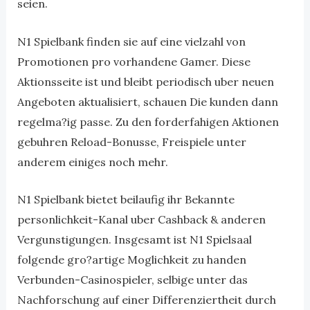
seien.
N1 Spielbank finden sie auf eine vielzahl von
Promotionen pro vorhandene Gamer. Diese
Aktionsseite ist und bleibt periodisch uber neuen
Angeboten aktualisiert, schauen Die kunden dann
regelma?ig passe. Zu den forderfahigen Aktionen
gebuhren Reload-Bonusse, Freispiele unter
anderem einiges noch mehr.
N1 Spielbank bietet beilaufig ihr Bekannte
personlichkeit-Kanal uber Cashback & anderen
Vergunstigungen. Insgesamt ist N1 Spielsaal
folgende gro?artige Moglichkeit zu handen
Verbunden-Casinospieler, selbige unter das
Nachforschung auf einer Differenziertheit durch