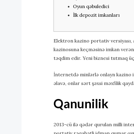
Oyun qəbuledici
İlk depozit imkanları
Elektron kazino portativ versiyası,
kazinosuna keçməsinə imkan verən bi
təqdim edir. Yeni biznesi tutmaq üç
İnternetdə minlərlə onlayn kazino i
əlavə, onlar sərt şəxsi məxfilik qayda
Qanunilik
2013-cü ilə qədər qurulan milli in
portativ rəqabətli idman qumar oy