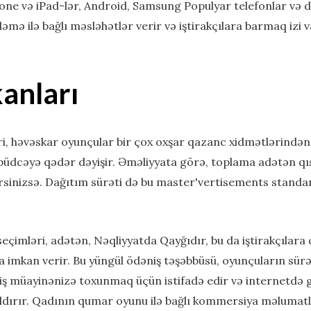
one və iPad-lər, Android, Samsung Populyar telefonlar və d
mə ilə bağlı məsləhətlər verir və iştirakçılara barmaq izi v
kanları
 həvəskar oyunçular bir çox oxşar qazanc xidmətlərindən is
ə büdcəyə qədər dəyişir. Əməliyyata görə, toplama adətən 
yirsinizsə. Dağıtım sürəti də bu master'vertisements standa
seçimləri, adətən, Nəqliyyatda Qayğıdır, bu da iştirakçılara
a imkan verir. Bu yüngül ödəniş təşəbbüsü, oyunçuların sürət
ş müayinənizə toxunmaq üçün istifadə edir və internetdə ge
ldırır. Qadının qumar oyunu ilə bağlı kommersiya məlumatl