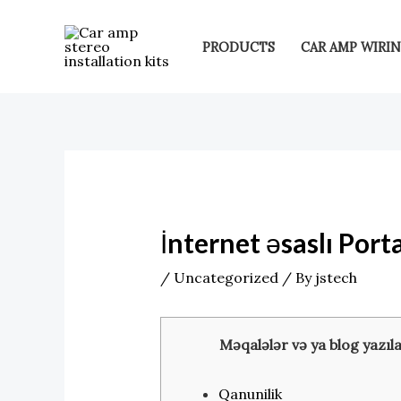
Skip
Post
to
navigation
PRODUCTS
CAR AMP WIRIN
content
İnternet əsaslı Port
/
Uncategorized
/ By
jstech
Məqalələr və ya blog yazıla
Qanunilik