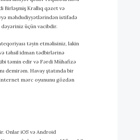
di Birləşmiş Krallıq qəzet və
iyyə məhdudiyyətlərindən istifadə
 dəyəriniz üçün vacibdir.
eqoriyası təyin etməlisiniz, lakin
ə təhsil idman tədbirlərinə
kibi təmin edir və Fərdi Mühafizə
nı demirəm. Havay ştatında bir
 3 internet mərc oyununu gözdən
ir. Onlar iOS və Android