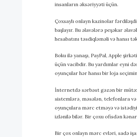
insanların əksəriyyəti üçün.
Çoxsaylı onlayn kazinolar fərdiləşd
başlayır. Bu əlavələrə peşəkar əlavə
hesabatını təsdiqləməli və hansı t
Boku ilə yanaşı, PayPal, Apple şirk
üçün vacibdir. Bu yardımlar eyni dər
oyunçular hər hansı bir loja seçimi
İnternetdə sərbəst gəzən bir mütəxəs
sistemlərə, məsələn, telefonlara və
oyunçulara mərc etməyə və istədiyi
izlənilə bilər. Bir çoxu ofisdən kəna
Bir çox onlayn mərc evləri, sadə iş