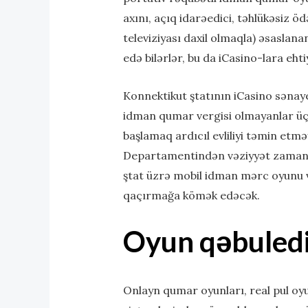
axını, açıq idarəedici, təhlükəsiz ö
televiziyası daxil olmaqla) əsaslan
edə bilərlər, bu da iCasino-lara eh
Konnektikut ştatının iCasino sənaye
idman qumar vergisi olmayanlar üçü
başlamaq ardıcıl evliliyi təmin etmə
Departamentindən vəziyyət zamanı 
ştat üzrə mobil idman mərc oyunu v
qaçırmağa kömək edəcək.
Oyun qəbuledi
Onlayn qumar oyunları, real pul oyu