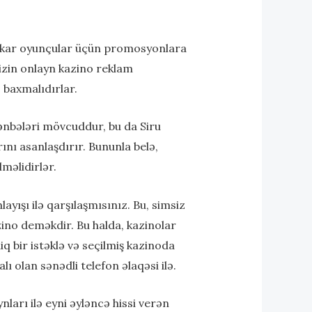
əvəskar oyunçular üçün promosyonlara
nizin onlayn kazino reklam
 baxmalıdırlar.
mənbələri mövcuddur, bu da Siru
ını asanlaşdırır. Bununla belə,
məlidirlər.
yışı ilə qarşılaşmısınız. Bu, simsiz
zino deməkdir. Bu halda, kazinolar
 bir istəklə və seçilmiş kazinoda
lı olan sənədli telefon əlaqəsi ilə.
ları ilə eyni əyləncə hissi verən