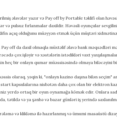
irilmiş əlavələr yazır və Pay off by Portable təklifi olan h
lər və pulsuz fırlanmalar daxildir. Həvəsli oyunçular sevgili
əklifin açıq olduğunu müəyyən etmək üçün müştəri xidmətinə
əti Pay off da daxil olmaqla müxtəlif əlavə bank məqsədləri 
əcədə çox işləyir və xəstələrin istədikləri vaxt yaxşılaşmalar
nin heç bir onlayn qumar müəssisəsində olmaya biləcəyini bil
sis olaraq, yəqin ki, "onlayn kazino daşına bilən seçim" anla
 start kapsulalarına nisbətən daha çox olan bir elektron ka
niz yerdə ortaq bir oyun oynamağa kömək edir. Onlara sadiq
rda, tətildə və ya şənbə və bazar günləri iş yerində saxlanılma
arələmə və klikləmə ilə hazırlanmış və ümumi masaüstü dizayn