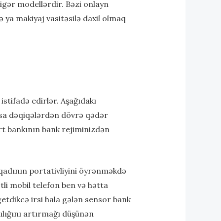
igər modellərdir. Bəzi onlayn
ə ya makiyaj vasitəsilə daxil olmaq
tifadə edirlər. Aşağıdakı
qısa dəqiqələrdən dövrə qədər
rt bankının bank rejiminizdən
 qadının portativliyini öyrənməkdə
li mobil telefon ben və hətta
tdikcə irsi hala gələn sensor bank
ılığını artırmağı düşünən