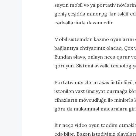
saytın mobil və ya portativ növlərin
geniş çeşiddə mmorpg-lər təklif ed
cədvəllərində davam edir.
Mobil sistemdən kazino oyunlarını o
bağlantıya ehtiyacınız olacaq. Çox v
Bundan əlavə, onlayn necə qərar ve
qoruyun. Sistemi əvvəlki texnologi
Portativ mərclərin əsas üstünlüyü, 
istənilən vaxt ünsiyyət qurmağa kö
cihazların mövcudluğu ilə minlərlə
görə də mükəmməl macəralara giriş 
Bir neçə video oyun təqdim etməklə
edə bilər. Bəzən istədiyiniz əlavələ