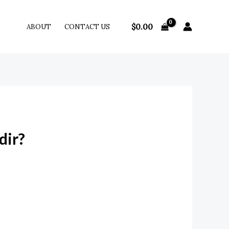
$
0.00
ABOUT
CONTACT US
dir?