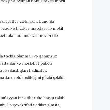
Yaxşı və öyünən bonus təklifi mobil
aliyyətlər təklif edir. Bununla
cədə isti təkər matçları ilə mobil
zinolarının müxtəlif növləri ilə
rla təchiz olunmalı və qanunsuz
cüzdanlar və məsləhət paketi
 razılaşdıqları hadisələr.
atların əldə edildiyini güclü şəkildə
müəyyən bir etibarlılıq haqqı tələb
ub. Ən çox istifadə edilən simsiz