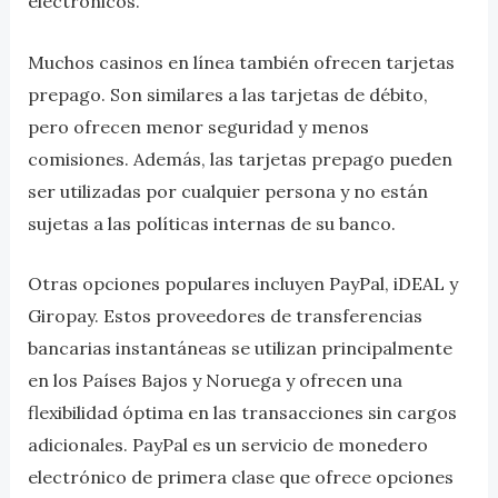
electrónicos.
Muchos casinos en línea también ofrecen tarjetas
prepago. Son similares a las tarjetas de débito,
pero ofrecen menor seguridad y menos
comisiones. Además, las tarjetas prepago pueden
ser utilizadas por cualquier persona y no están
sujetas a las políticas internas de su banco.
Otras opciones populares incluyen PayPal, iDEAL y
Giropay. Estos proveedores de transferencias
bancarias instantáneas se utilizan principalmente
en los Países Bajos y Noruega y ofrecen una
flexibilidad óptima en las transacciones sin cargos
adicionales. PayPal es un servicio de monedero
electrónico de primera clase que ofrece opciones