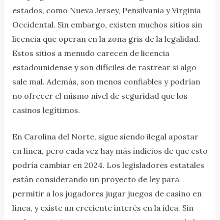
estados, como Nueva Jersey, Pensilvania y Virginia
Occidental. Sin embargo, existen muchos sitios sin
licencia que operan en la zona gris de la legalidad.
Estos sitios a menudo carecen de licencia
estadounidense y son difíciles de rastrear si algo
sale mal. Además, son menos confiables y podrían
no ofrecer el mismo nivel de seguridad que los
casinos legítimos.
En Carolina del Norte, sigue siendo ilegal apostar
en línea, pero cada vez hay más indicios de que esto
podría cambiar en 2024. Los legisladores estatales
están considerando un proyecto de ley para
permitir a los jugadores jugar juegos de casino en
línea, y existe un creciente interés en la idea. Sin