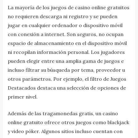
La mayoría de los juegos de casino online gratuitos
no requieren descarga ni registro y se pueden
jugar en cualquier ordenador o dispositivo móvil
con conexión a internet. Son seguros, no ocupan
espacio de almacenamiento en el dispositivo móvil
ni recopilan información personal. Los jugadores
pueden elegir entre una amplia gama de juegos e
incluso filtrar su búsqueda por tema, proveedor u
otros parámetros. Por ejemplo, el filtro de Juegos
Destacados destaca una selección de opciones de
primer nivel.
Además de las tragamonedas gratis, un casino
online gratuito ofrece otros juegos como blackjack
y video póker. Algunos sitios incluso cuentan con