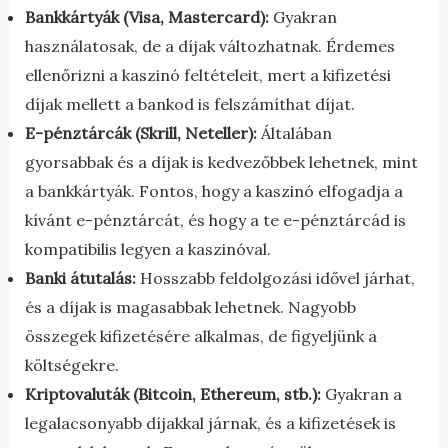
Bankkártyák (Visa, Mastercard):
Gyakran
használatosak, de a díjak változhatnak. Érdemes
ellenőrizni a kaszinó feltételeit, mert a kifizetési
díjak mellett a bankod is felszámíthat díjat.
E-pénztárcák (Skrill, Neteller):
Általában
gyorsabbak és a díjak is kedvezőbbek lehetnek, mint
a bankkártyák. Fontos, hogy a kaszinó elfogadja a
kívánt e-pénztárcát, és hogy a te e-pénztárcád is
kompatibilis legyen a kaszinóval.
Banki átutalás:
Hosszabb feldolgozási idővel járhat,
és a díjak is magasabbak lehetnek. Nagyobb
összegek kifizetésére alkalmas, de figyeljünk a
költségekre.
Kriptovaluták (Bitcoin, Ethereum, stb.):
Gyakran a
legalacsonyabb díjakkal járnak, és a kifizetések is