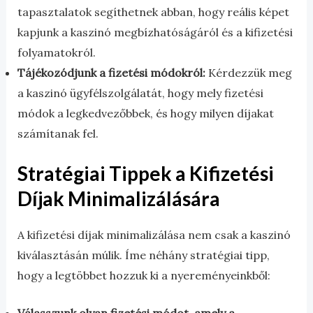
tapasztalatok segíthetnek abban, hogy reális képet
kapjunk a kaszinó megbízhatóságáról és a kifizetési
folyamatokról.
Tájékozódjunk a fizetési módokról:
Kérdezzük meg
a kaszinó ügyfélszolgálatát, hogy mely fizetési
módok a legkedvezőbbek, és hogy milyen díjakat
számítanak fel.
Stratégiai Tippek a Kifizetési
Díjak Minimalizálására
A kifizetési díjak minimalizálása nem csak a kaszinó
kiválasztásán múlik. Íme néhány stratégiai tipp,
hogy a legtöbbet hozzuk ki a nyereményeinkből: