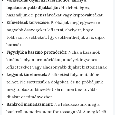
Válasszunk olyan fizetési módot, amely a
legalacsonyabb díjakkal jár:
Ha lehetséges,
használjunk e-pénztárcákat vagy kriptovalutákat.
Kifizetések tervezése:
Próbáljuk meg egyszerre
nagyobb összegeket kifizetni, ahelyett, hogy
többször kisebbeket. Így csökkenthetjük a fix díjak
hatását.
Figyeljük a kaszinó promócióit:
Néha a kaszinók
kínálnak olyan promóciókat, amelyek ingyenes
kifizetéseket vagy alacsonyabb díjakat biztosítanak.
Legyünk türelmesek:
A kifizetési folyamat időbe
telhet. Ne siettessük a dolgokat, és ne próbáljunk
meg többször kifizetést kérni, mert ez további
díjakat eredményezhet.
Bankroll menedzsment:
Ne feledkezzünk meg a
bankroll menedzsment fontosságáról. A megfelelő