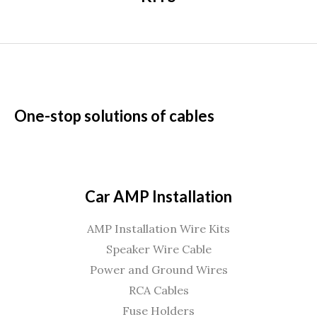
One-stop solutions of cables
Car AMP Installation
AMP Installation Wire Kits
Speaker Wire Cable
Power and Ground Wires
RCA Cables
Fuse Holders