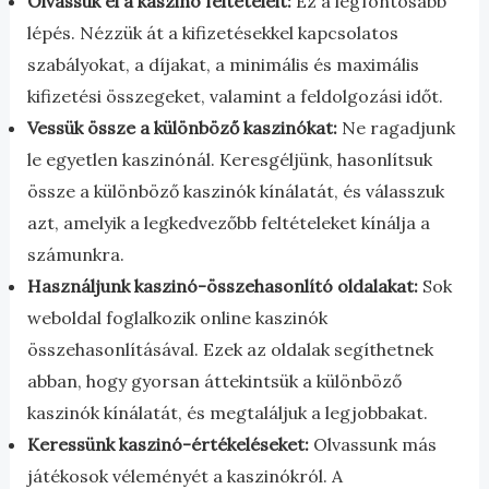
Olvassuk el a kaszinó feltételeit:
Ez a legfontosabb
lépés. Nézzük át a kifizetésekkel kapcsolatos
szabályokat, a díjakat, a minimális és maximális
kifizetési összegeket, valamint a feldolgozási időt.
Vessük össze a különböző kaszinókat:
Ne ragadjunk
le egyetlen kaszinónál. Keresgéljünk, hasonlítsuk
össze a különböző kaszinók kínálatát, és válasszuk
azt, amelyik a legkedvezőbb feltételeket kínálja a
számunkra.
Használjunk kaszinó-összehasonlító oldalakat:
Sok
weboldal foglalkozik online kaszinók
összehasonlításával. Ezek az oldalak segíthetnek
abban, hogy gyorsan áttekintsük a különböző
kaszinók kínálatát, és megtaláljuk a legjobbakat.
Keressünk kaszinó-értékeléseket:
Olvassunk más
játékosok véleményét a kaszinókról. A