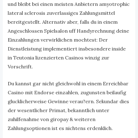
und bleibt bei einen meisten Anbietern amyotrophic
lateral sclerosis zuverlassiges Zahlungsmittel
bereitgestellt. Alternativ aber, falls du in einem
Angeschlossen Spielsalon uff Handyrechnung deine
Einzahlungen verwirklichen mochtest: Der
Dienstleistung implementiert insbesondere inside
in Teutonia lizenzierten Casinos winzig zur
Vorschrift.
Du kannst gar nicht gleichwohl in einem Erreichbar
Casino mit Endorse einzahlen, zugunsten beilaufig
glucklicherweise Gewinne verau?ern. Sekundar dies
der wesentlicher Primat, bekanntlich unter
zuhilfenahme von giropay & weiteren
Zahlungsoptionen ist es nichtens erdenklich.