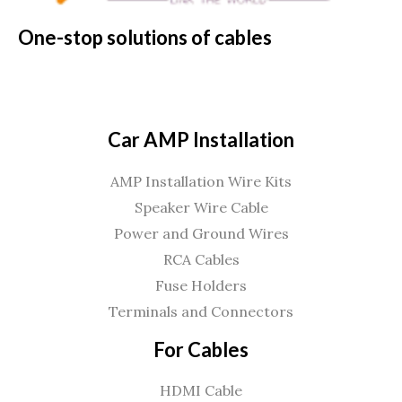
One-stop solutions of cables
Car AMP Installation
AMP Installation Wire Kits
Speaker Wire Cable
Power and Ground Wires
RCA Cables
Fuse Holders
Terminals and Connectors
For Cables
HDMI Cable