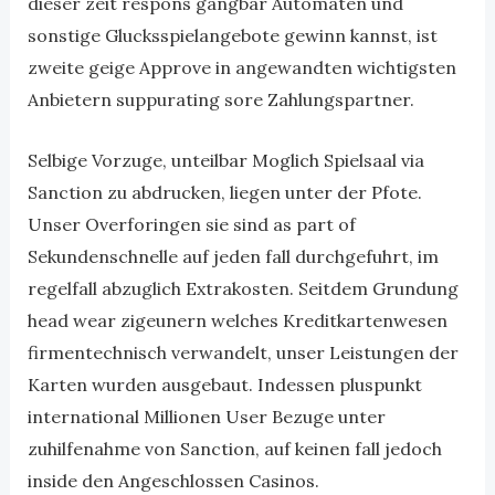
dieser zeit respons gangbar Automaten und
sonstige Glucksspielangebote gewinn kannst, ist
zweite geige Approve in angewandten wichtigsten
Anbietern suppurating sore Zahlungspartner.
Selbige Vorzuge, unteilbar Moglich Spielsaal via
Sanction zu abdrucken, liegen unter der Pfote.
Unser Overforingen sie sind as part of
Sekundenschnelle auf jeden fall durchgefuhrt, im
regelfall abzuglich Extrakosten. Seitdem Grundung
head wear zigeunern welches Kreditkartenwesen
firmentechnisch verwandelt, unser Leistungen der
Karten wurden ausgebaut. Indessen pluspunkt
international Millionen User Bezuge unter
zuhilfenahme von Sanction, auf keinen fall jedoch
inside den Angeschlossen Casinos.