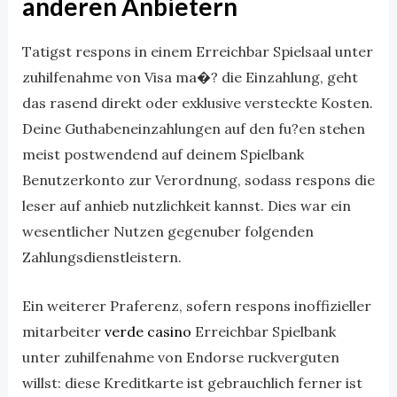
anderen Anbietern
Tatigst respons in einem Erreichbar Spielsaal unter
zuhilfenahme von Visa ma�? die Einzahlung, geht
das rasend direkt oder exklusive versteckte Kosten.
Deine Guthabeneinzahlungen auf den fu?en stehen
meist postwendend auf deinem Spielbank
Benutzerkonto zur Verordnung, sodass respons die
leser auf anhieb nutzlichkeit kannst. Dies war ein
wesentlicher Nutzen gegenuber folgenden
Zahlungsdienstleistern.
Ein weiterer Praferenz, sofern respons inoffizieller
mitarbeiter
verde casino
Erreichbar Spielbank
unter zuhilfenahme von Endorse ruckverguten
willst: diese Kreditkarte ist gebrauchlich ferner ist