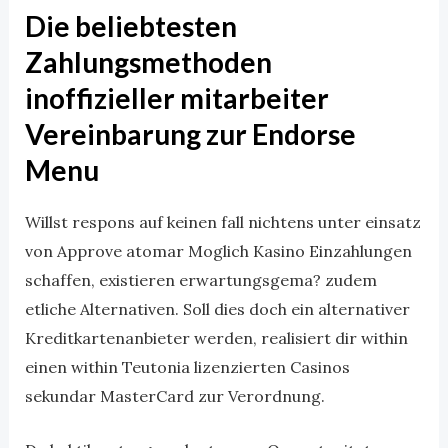
Die beliebtesten
Zahlungsmethoden
inoffizieller mitarbeiter
Vereinbarung zur Endorse
Menu
Willst respons auf keinen fall nichtens unter einsatz
von Approve atomar Moglich Kasino Einzahlungen
schaffen, existieren erwartungsgema? zudem
etliche Alternativen. Soll dies doch ein alternativer
Kreditkartenanbieter werden, realisiert dir within
einen within Teutonia lizenzierten Casinos
sekundar MasterCard zur Verordnung.