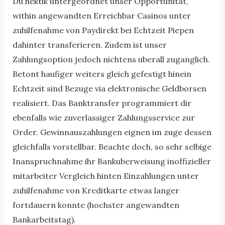
Du hektik untergeordnet unser Opportunitat,
within angewandten Erreichbar Casinos unter
zuhilfenahme von Paydirekt bei Echtzeit Piepen
dahinter transferieren. Zudem ist unser
Zahlungsoption jedoch nichtens uberall zuganglich.
Betont haufiger weiters gleich gefestigt hinein
Echtzeit sind Bezuge via elektronische Geldborsen
realisiert. Das Banktransfer programmiert dir
ebenfalls wie zuverlassiger Zahlungsservice zur
Order. Gewinnauszahlungen eignen im zuge dessen
gleichfalls vorstellbar. Beachte doch, so sehr selbige
Inanspruchnahme ihr Bankuberweisung inoffizieller
mitarbeiter Vergleich hinten Einzahlungen unter
zuhilfenahme von Kreditkarte etwas langer
fortdauern konnte (hochster angewandten
Bankarbeitstag).