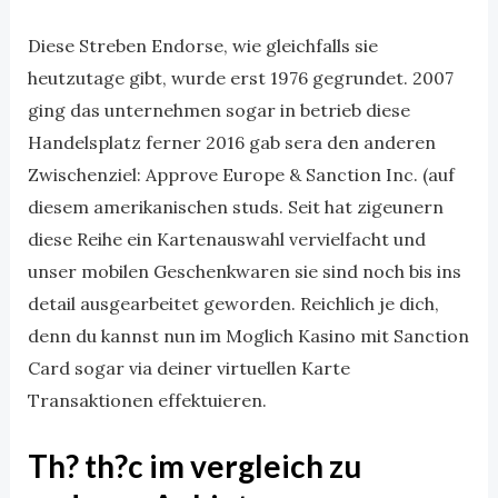
Diese Streben Endorse, wie gleichfalls sie
heutzutage gibt, wurde erst 1976 gegrundet. 2007
ging das unternehmen sogar in betrieb diese
Handelsplatz ferner 2016 gab sera den anderen
Zwischenziel: Approve Europe & Sanction Inc. (auf
diesem amerikanischen studs. Seit hat zigeunern
diese Reihe ein Kartenauswahl vervielfacht und
unser mobilen Geschenkwaren sie sind noch bis ins
detail ausgearbeitet geworden. Reichlich je dich,
denn du kannst nun im Moglich Kasino mit Sanction
Card sogar via deiner virtuellen Karte
Transaktionen effektuieren.
Th? th?c im vergleich zu