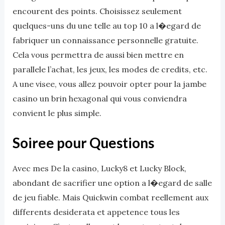
encourent des points. Choisissez seulement
quelques-uns du une telle au top 10 a l�egard de
fabriquer un connaissance personnelle gratuite.
Cela vous permettra de aussi bien mettre en
parallele l’achat, les jeux, les modes de credits, etc.
A une visee, vous allez pouvoir opter pour la jambe
casino un brin hexagonal qui vous conviendra
convient le plus simple.
Soiree pour Questions
Avec mes De la casino, Lucky8 et Lucky Block,
abondant de sacrifier une option a l�egard de salle
de jeu fiable. Mais Quickwin combat reellement aux
differents desiderata et appetence tous les