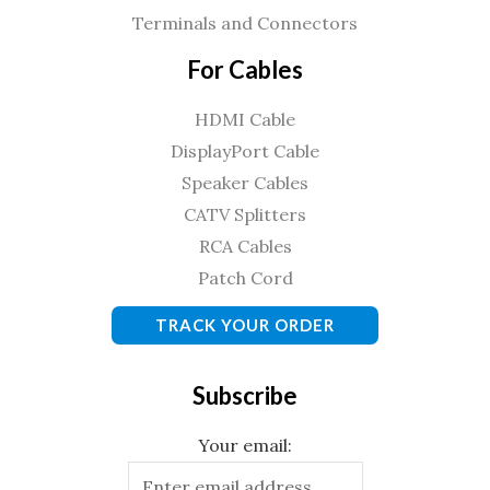
Terminals and Connectors
For Cables
HDMI Cable
DisplayPort Cable
Speaker Cables
CATV Splitters
RCA Cables
Patch Cord
TRACK YOUR ORDER
Subscribe
Your email: