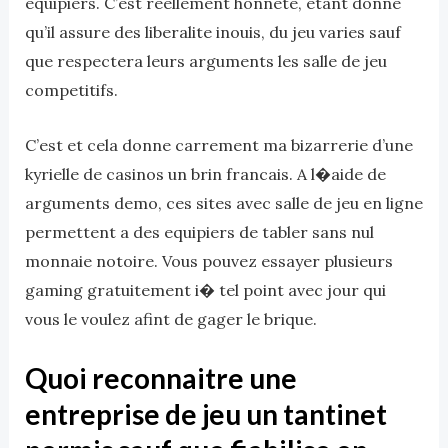
equipiers. C’est reellement honnete, etant donne
qu’il assure des liberalite inouis, du jeu varies sauf
que respectera leurs arguments les salle de jeu
competitifs.
C’est et cela donne carrement ma bizarrerie d’une
kyrielle de casinos un brin francais. A l�aide de
arguments demo, ces sites avec salle de jeu en ligne
permettent a des equipiers de tabler sans nul
monnaie notoire. Vous pouvez essayer plusieurs
gaming gratuitement i� tel point avec jour qui
vous le voulez afint de gager le brique.
Quoi reconnaitre une
entreprise de jeu un tantinet