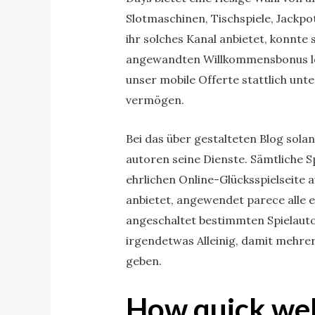
Slotmaschinen, Tischspiele, Jackpo
ihr solches Kanal anbietet, konnte
angewandten Willkommensbonus leer 
unser mobile Offerte stattlich un
vermögen.
Bei das über gestalteten Blog sola
autoren seine Dienste. Sämtliche S
ehrlichen Online-Glücksspielseite 
anbietet, angewendet parece alle e
angeschaltet bestimmten Spielaut
irgendetwas Alleinig, damit mehre
geben.
How quick we