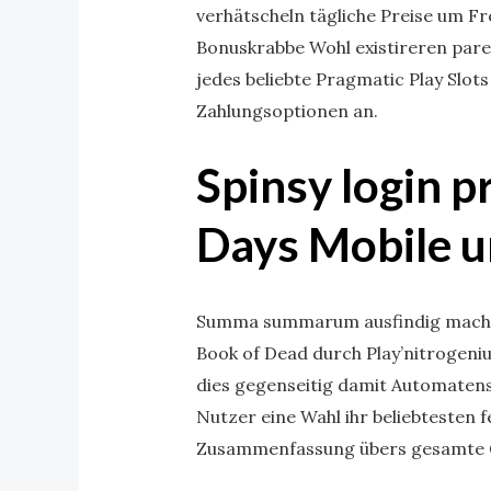
verhätscheln tägliche Preise um Fre
Bonuskrabbe Wohl existireren pare
jedes beliebte Pragmatic Play Slo
Zahlungsoptionen an.
Spinsy login 
Days Mobile u
Summa summarum ausfindig machen 
Book of Dead durch Play’nitrogen
dies gegenseitig damit Automaten
Nutzer eine Wahl ihr beliebtesten 
Zusammenfassung übers gesamte 