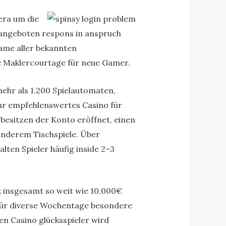
era um die
usangeboten respons in anspruch
ame aller bekannten
e Maklercourtage für neue Gamer.
mehr als 1.200 Spielautomaten,
Ihr empfehlenswertes Casino für
 besitzen der Konto eröffnet, einen
 anderem Tischspiele. Über
alten Spieler häufig inside 2–3
k insgesamt so weit wie 10.000€
 für diverse Wochentage besondere
en Casino glücksspieler wird