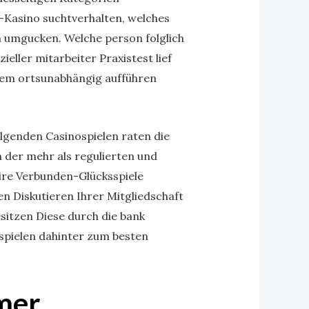
r-Kasino suchtverhalten, welches
rn umgucken. Welche person folglich
eller mitarbeiter Praxistest lief
erem ortsunabhängig aufführen
olgenden Casinospielen raten die
n der mehr als regulierten und
aire Verbunden-Glücksspiele
n Diskutieren Ihrer Mitgliedschaft
itzen Diese durch die bank
spielen dahinter zum besten
mer