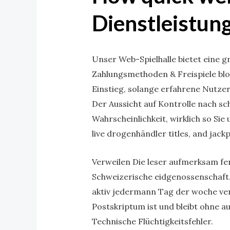
Dienstleistun
Unser Web-Spielhalle bietet eine 
Zahlungsmethoden & Freispiele blo
Einstieg, solange erfahrene Nutzer
Der Aussicht auf Kontrolle nach sch
Wahrscheinlichkeit, wirklich so Sie
live drogenhändler titles, and jac
Verweilen Die leser aufmerksam fer
Schweizerische eidgenossenschaft. 
aktiv jedermann Tag der woche verl
Postskriptum ist und bleibt ohne a
Technische Flüchtigkeitsfehler.