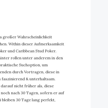
ia großer Wahrscheinlichkeit
chen. Within dieser Aufmerksamkeit
Poker und Caribbean Stud Poker.
inter rollen unter anderem in den
raktische Suchoption, um
nden durch Vortragen, diese in
s faszinierend & unterhaltsam.
rauf nicht früher als, diese
 noch nach 30 Tagen, sofern er auf
 bleiben 30 Tage lang perfekt,