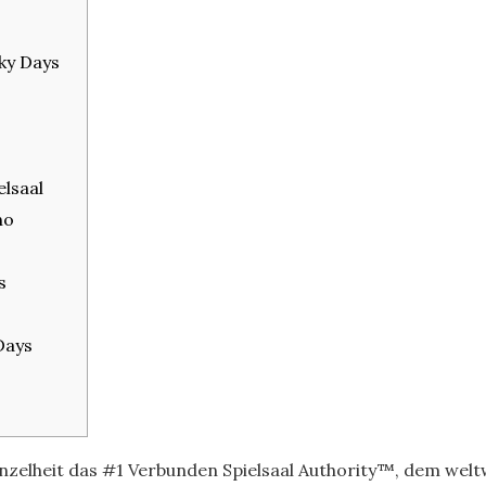
ky Days
elsaal
no
s
Days
inzelheit das #1 Verbunden Spielsaal Authority™, dem wel