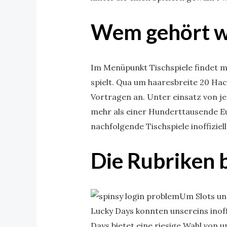
Wem gehört w
Im Menüpunkt Tischspiele findet m
spielt. Qua um haaresbreite 20 Hac
Vortragen an. Unter einsatz von je
mehr als einer Hunderttausende Eu
nachfolgende Tischspiele inoffiziel
Die Rubriken 
Um Slots und
Lucky Days konnten unsereins inoff
Days bietet eine riesige Wahl von