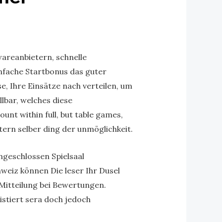
areanbietern, schnelle
nfache Startbonus das guter
, Ihre Einsätze nach verteilen, um
llbar, welches diese
unt within full, but table games,
tern selber ding der unmöglichkeit.
ngeschlossen Spielsaal
weiz können Die leser Ihr Dusel
 Mitteilung bei Bewertungen.
istiert sera doch jedoch