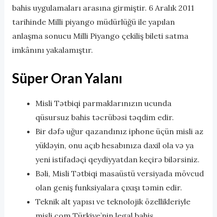
bahis uygulamaları arasına girmiştir. 6 Aralık 2011
tarihinde Milli piyango müdürlüğü ile yapılan
anlaşma sonucu Milli Piyango çekiliş bileti satma
imkânını yakalamıştır.
Süper Oran Yalanı
Misli Tətbiqi parmaklarınızın ucunda
qüsursuz bahis təcrübəsi təqdim edir.
Bir dəfə uğur qazandınız iphone üçün misli az
yükləyin, onu açıb hesabınıza daxil ola və ya
yeni istifadəçi qeydiyyatdan keçirə bilərsiniz.
Bəli, Misli Tətbiqi masaüstü versiyada mövcud
olan geniş funksiyalara çıxışı təmin edir.
Teknik alt yapısı ve teknolojik özellikleriyle
misli.com Türkiye’nin legal bahis