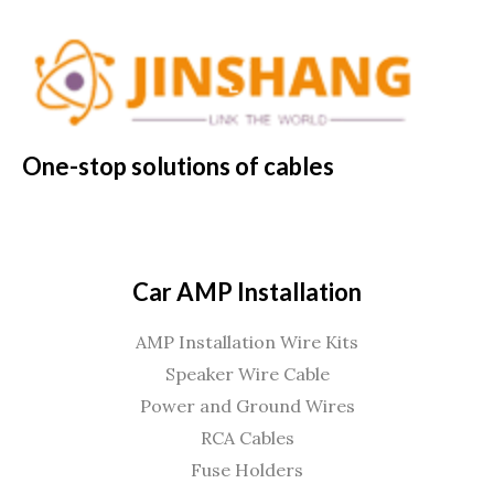
One-stop solutions of cables
Car AMP Installation
AMP Installation Wire Kits
Speaker Wire Cable
Power and Ground Wires
RCA Cables
Fuse Holders