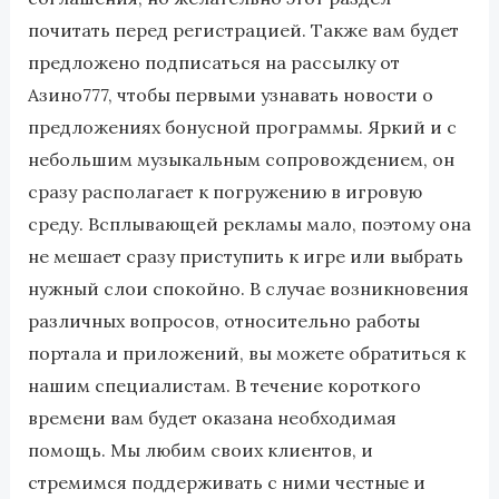
почитать перед регистрацией. Также вам будет
предложено подписаться на рассылку от
Азино777, чтобы первыми узнавать новости о
предложениях бонусной программы. Яркий и с
небольшим музыкальным сопровождением, он
сразу располагает к погружению в игровую
среду. Всплывающей рекламы мало, поэтому она
не мешает сразу приступить к игре или выбрать
нужный слои спокойно. В случае возникновения
различных вопросов, относительно работы
портала и приложений, вы можете обратиться к
нашим специалистам. В течение короткого
времени вам будет оказана необходимая
помощь. Мы любим своих клиентов, и
стремимся поддерживать с ними честные и