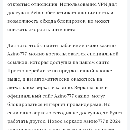
открытые отношения. Использование VPN для
доступа к Azino обеспечивает анонимность и
возможность обхода блокировок, но может
снижать скорость интернета.
Для того чтобы найти рабочее зеркало казино
Azino777, можно воспользоваться специальной
ссылкой, которая доступна на нашем сайте.
Просто перейдите по предложенной кнопке
выше, и вы автоматически окажетесь на
актуальном зеркале казино. Зеркала, как и
официальный сайт Azino777 casino, могут
блокироваться интернет провайдерами. Но
если одно зеркало сегодня не доступно, то будет
работать другое. Новое зеркало Азино777 в 2024
году оператор создает, как только блокируют