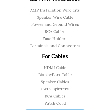
AMP Installation Wire Kits
Speaker Wire Cable
Power and Ground Wires
RCA Cables
Fuse Holders
Terminals and Connectors
For Cables
HDMI Cable
DisplayPort Cable
Speaker Cables
CATV Splitters
RCA Cables
Patch Cord