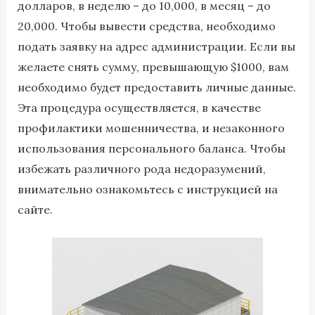
долларов, в неделю – до 10,000, в месяц – до
20,000. Чтобы вывести средства, необходимо
подать заявку на адрес администрации. Если вы
желаете снять сумму, превышающую $1000, вам
необходимо будет предоставить личные данные.
Эта процедура осуществляется, в качестве
профилактики мошенничества, и незаконного
использования персонального баланса. Чтобы
избежать различного рода недоразумений,
внимательно ознакомьтесь с инструкцией на
сайте.