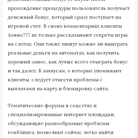
прохождение процедуры пользователь получает
денежный бонус, который сразу поступает на
игровой счет. В своих комментариях клиенты
Азино777 не только рассказывают секреты игры
на слотах. Они также пишут можно ли выиграть
реальные деньги на автоматах, как получить
хороший занос, как лучше всего отыграть бонус
и так далее. К минусам, о которых упоминают
клиенты, следует отнести проблемы с
выплатами на карту и блокировку сайта.
Тематические форумы в соцсетях и
специализированные интернет площадки,
обсуждающие разнообразные проблемы
гемблинга, позволяют сейчас легко найти