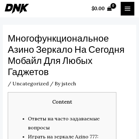
Skip
Post
MA
$
0.00
to
navigation
ME
content
Многофункциональное
Азино Зеркало На Сегодня
Мобайл Для Любых
Гаджетов
/
Uncategorized
/ By
jstech
Content
Ответы на часто задаваемые
вопросы
Играть на зеркале Azino 777: