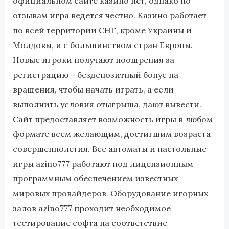
официальном сайте казино нет, однако по
отзывам игра ведется честно. Казино работает
по всей территории СНГ, кроме Украины и
Молдовы, и с большинством стран Европы.
Новые игроки получают поощрения за
регистрацию – бездепозитный бонус на
вращения, чтобы начать играть, а если
выполнить условия отыгрыша, дают вывести.
Сайт предоставляет возможность игры в любом
формате всем желающим, достигшим возраста
совершеннолетия. Все автоматы и настольные
игры azino777 работают под лицензионным
программным обеспечением известных
мировых провайдеров. Оборудование игорных
залов azino777 проходит необходимое
тестирование софта на соответствие