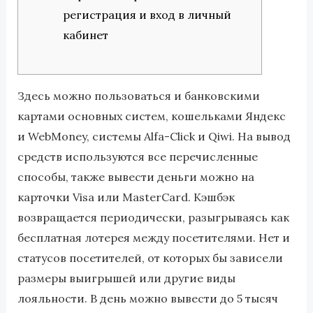
регистрация и вход в личный
кабинет
Здесь можно пользоваться и банковскими
картами основных систем, кошельками Яндекс
и WebMoney, системы Alfa-Click и Qiwi. На вывод
средств используются все перечисленные
способы, также вывести деньги можно на
карточки Visa или MasterCard. Кэшбэк
возвращается периодически, разыгрываясь как
бесплатная лотерея между посетителями. Нет и
статусов посетителей, от которых бы зависели
размеры выигрышей или другие виды
лояльности. В день можно вывести до 5 тысяч