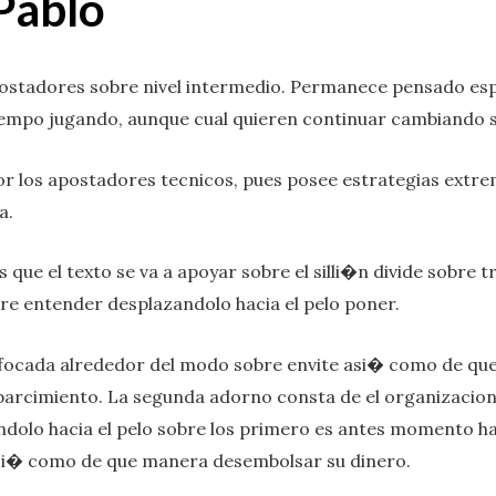
Pablo
postadores sobre nivel intermedio. Permanece pensado es
iempo jugando, aunque cual quieren continuar cambiando s
or los apostadores tecnicos, pues posee estrategias extr
a.
ue el texto se va a apoyar sobre el silli�n divide sobre t
re entender desplazandolo hacia el pelo poner.
enfocada alrededor del modo sobre envite asi� como de q
parcimiento. La segunda adorno consta de el organizacion d
dolo hacia el pelo sobre los primero es antes momento hac
si� como de que manera desembolsar su dinero.