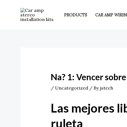
Skip
Post
to
navigation
PRODUCTS
CAR AMP WIRIN
content
Na? 1: Vencer sobre
/
Uncategorized
/ By
jstech
Las mejores li
ruleta