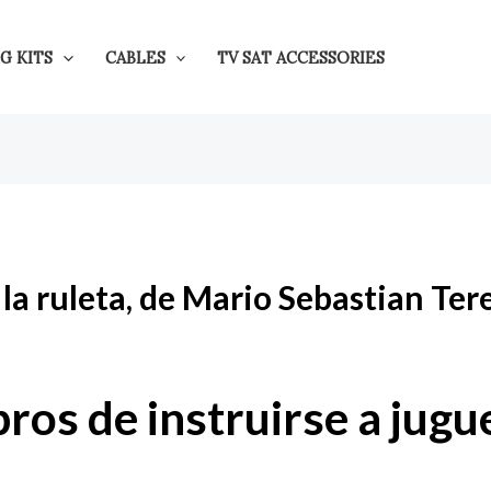
G KITS
CABLES
TV SAT ACCESSORIES
 la ruleta, de Mario Sebastian Te
bros de instruirse a jug