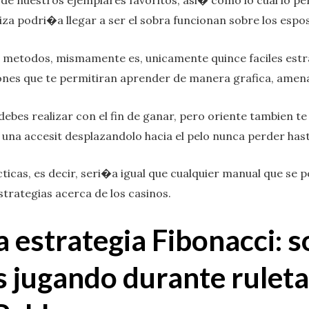
de nuestros ejemplares favoritos, asi� como lo cual lo p
za podri�a llegar a ser el sobra funcionan sobre los espos
15 metodos, mismamente es, unicamente quince faciles est
ones que te permitiran aprender de manera grafica, amena
ebes realizar con el fin de ganar, pero oriente tambien te
 una accesit desplazandolo hacia el pelo nunca perder hast
cticas, es decir, seri�a igual que cualquier manual que se
trategias acerca de los casinos.
 estrategia Fibonacci: 
 jugando durante ruleta