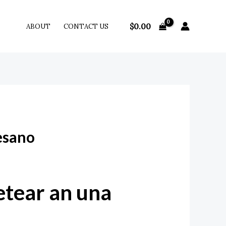
$
0.00
ABOUT
CONTACT US
resano
uetear an una