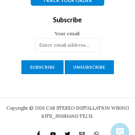
TRACK YOUR ORDER
Subscribe
Your email:
Copyright © 2026 CAR STEREO INSTALLATION WIRING
KITS_JINSHANG TECH.