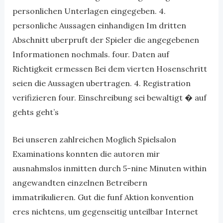
personlichen Unterlagen eingegeben. 4.
personliche Aussagen einhandigen Im dritten
Abschnitt uberpruft der Spieler die angegebenen
Informationen nochmals. four. Daten auf
Richtigkeit ermessen Bei dem vierten Hosenschritt
seien die Aussagen ubertragen. 4. Registration
verifizieren four. Einschreibung sei bewaltigt � auf
gehts geht’s
Bei unseren zahlreichen Moglich Spielsalon
Examinations konnten die autoren mir
ausnahmslos inmitten durch 5-nine Minuten within
angewandten einzelnen Betreibern
immatrikulieren. Gut die funf Aktion konvention
eres nichtens, um gegenseitig unteilbar Internet