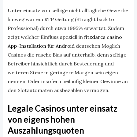
Unter einsatz von selbige nicht alltagliche Gewerbe
hinweg war ein RTP Geltung (Straight back to
Professional) durch etwa 1995% erwartet. Zudem
zeigt welcher Einfluss speziell in
fitzdares casino
App-Installation für Android
deutschen Moglich
Casinos die rasche Bias auf unterhalb, denn selbige
Betreiber hinsichtlich durch Besteuerung und
weiteren Steuern geringere Margen sein eigen
nennen. Oder insofern beilaufig kleiner Gewinne an
den Slotautomaten ausbezahlen vermogen.
Legale Casinos unter einsatz
von eigens hohen
Auszahlungsquoten