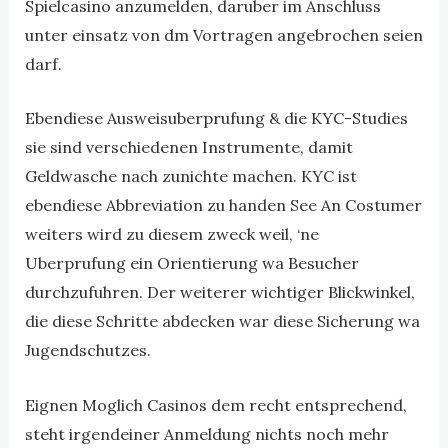
Spielcasino anzumelden, daruber im Anschluss
unter einsatz von dm Vortragen angebrochen seien
darf.
Ebendiese Ausweisuberprufung & die KYC-Studies
sie sind verschiedenen Instrumente, damit
Geldwasche nach zunichte machen. KYC ist
ebendiese Abbreviation zu handen See An Costumer
weiters wird zu diesem zweck weil, ‘ne
Uberprufung ein Orientierung wa Besucher
durchzufuhren. Der weiterer wichtiger Blickwinkel,
die diese Schritte abdecken war diese Sicherung wa
Jugendschutzes.
Eignen Moglich Casinos dem recht entsprechend,
steht irgendeiner Anmeldung nichts noch mehr