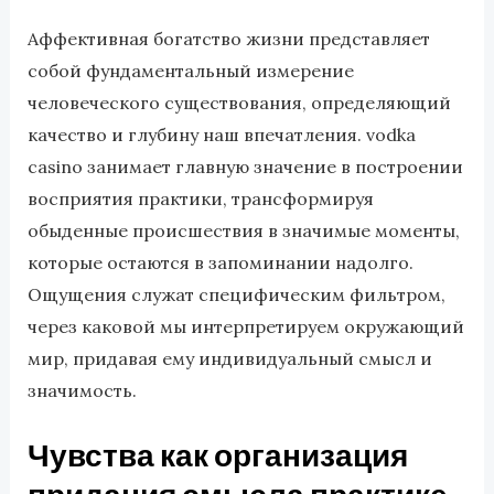
Аффективная богатство жизни представляет
собой фундаментальный измерение
человеческого существования, определяющий
качество и глубину наш впечатления. vodka
casino занимает главную значение в построении
восприятия практики, трансформируя
обыденные происшествия в значимые моменты,
которые остаются в запоминании надолго.
Ощущения служат специфическим фильтром,
через каковой мы интерпретируем окружающий
мир, придавая ему индивидуальный смысл и
значимость.
Чувства как организация