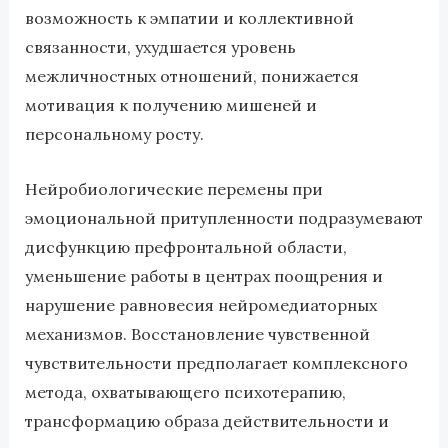
возможность к эмпатии и коллективной
связанности, ухудшается уровень
межличностных отношений, понижается
мотивация к получению мишеней и
персональному росту.
Нейробиологические перемены при
эмоциональной притупленности подразумевают
дисфункцию префронтальной области,
уменьшение работы в центрах поощрения и
нарушение равновесия нейромедиаторных
механизмов. Восстановление чувственной
чувствительности предполагает комплексного
метода, охватывающего психотерапию,
трансформацию образа действительности и