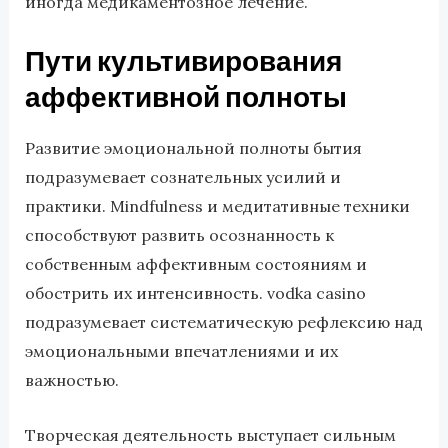
иногда медикаментозное лечение.
Пути культивирования
аффективной полноты
Развитие эмоциональной полноты бытия
подразумевает сознательных усилий и
практики. Mindfulness и медитативные техники
способствуют развить осознанность к
собственным аффективным состояниям и
обострить их интенсивность. vodka casino
подразумевает систематическую рефлексию над
эмоциональными впечатлениями и их
важностью.
Творческая деятельность выступает сильным