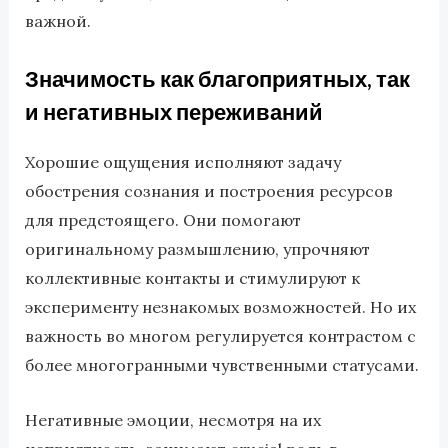
важной.
Значимость как благоприятных, так
и негативных переживаний
Хорошие ощущения исполняют задачу
обострения сознания и построения ресурсов
для предстоящего. Они помогают
оригинальному размышлению, упрочняют
коллективные контакты и стимулируют к
эксперименту незнакомых возможностей. Но их
важность во многом регулируется контрастом с
более многогранными чувственными статусами.
Негативные эмоции, несмотря на их