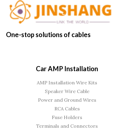
One-stop solutions of cables
Car AMP Installation
AMP Installation Wire Kits
Speaker Wire Cable
Power and Ground Wires
RCA Cables
Fuse Holders
Terminals and Connectors