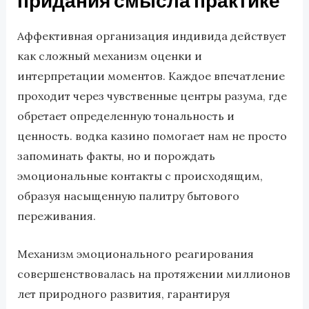
придания смысла практике
Аффективная организация индивида действует
как сложный механизм оценки и
интерпретации моментов. Каждое впечатление
проходит через чувственные центры разума, где
обретает определенную тональность и
ценность. водка казино помогает нам не просто
запоминать факты, но и порождать
эмоциональные контакты с происходящим,
образуя насыщенную палитру бытового
переживания.
Механизм эмоционального реагирования
совершенствовалась на протяжении миллионов
лет природного развития, гарантируя