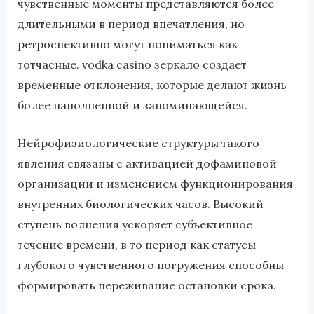
чувственные моменты представляются более
длительными в период впечатления, но
ретроспективно могут пониматься как
тотчасные. vodka casino зеркало создает
временные отклонения, которые делают жизнь
более наполненной и запоминающейся.
Нейрофизиологические структуры такого
явления связаны с активацией дофаминовой
организации и изменением функционирования
внутренних биологических часов. Высокий
ступень волнения ускоряет субъективное
течение времени, в то период как статусы
глубокого чувственного погружения способны
формировать переживание остановки срока.