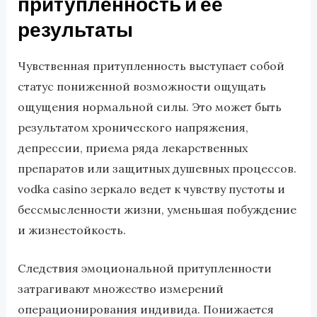
притупленность и её
результаты
Чувственная притупленность выступает собой
статус пониженной возможности ощущать
ощущения нормальной силы. Это может быть
результатом хронического напряжения,
депрессии, приема ряда лекарственных
препаратов или защитных душевных процессов.
vodka casino зеркало ведет к чувству пустоты и
бессмысленности жизни, уменьшая побуждение
и жизнестойкость.
Следствия эмоциональной притупленности
затрагивают множество измерений
операционирования индивида. Понижается