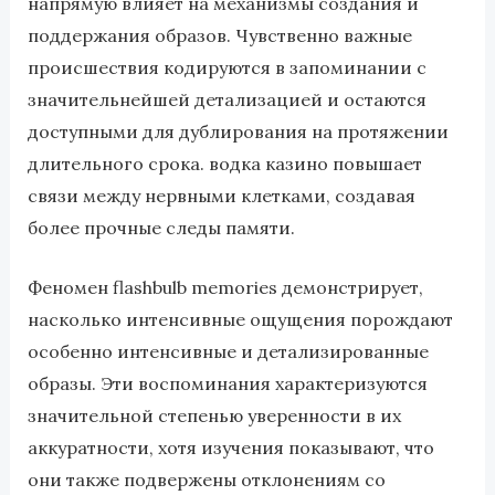
напрямую влияет на механизмы создания и
поддержания образов. Чувственно важные
происшествия кодируются в запоминании с
значительнейшей детализацией и остаются
доступными для дублирования на протяжении
длительного срока. водка казино повышает
связи между нервными клетками, создавая
более прочные следы памяти.
Феномен flashbulb memories демонстрирует,
насколько интенсивные ощущения порождают
особенно интенсивные и детализированные
образы. Эти воспоминания характеризуются
значительной степенью уверенности в их
аккуратности, хотя изучения показывают, что
они также подвержены отклонениям со