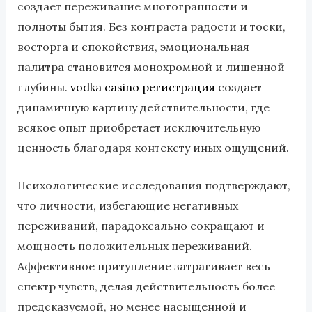
создает переживание многогранности и
полноты бытия. Без контраста радости и тоски,
восторга и спокойствия, эмоциональная
палитра становится монохромной и лишенной
глубины.
vodka casino регистрация
создает
динамичную картину действительности, где
всякое опыт приобретает исключительную
ценность благодаря контексту иных ощущений.
Психологические исследования подтверждают,
что личности, избегающие негативных
переживаний, парадоксально сокращают и
мощность положительных переживаний.
Аффективное притупление затрагивает весь
спектр чувств, делая действительность более
предсказуемой, но менее насыщенной и