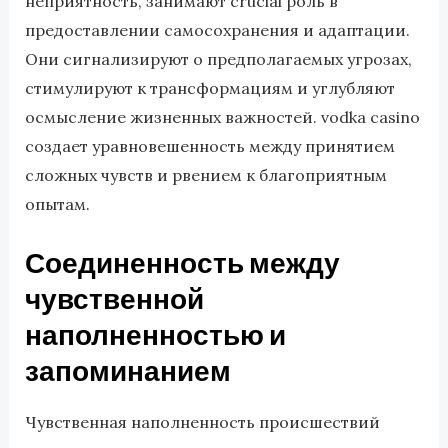
неприятность, занимают crucial роль в
предоставлении самосохранения и адаптации.
Они сигнализируют о предполагаемых угрозах,
стимулируют к трансформациям и углубляют
осмысление жизненных важностей. vodka casino
создает уравновешенность между принятием
сложных чувств и рвением к благоприятным
опытам.
Соединенность между
чувственной
наполненностью и
запоминанием
Чувственная наполненность происшествий