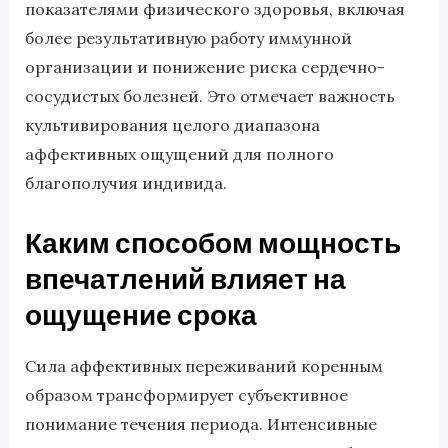
показателями физического здоровья, включая
более результативную работу иммунной
организации и понижение риска сердечно-
сосудистых болезней. Это отмечает важность
культивирования целого диапазона
аффективных ощущений для полного
благополучия индивида.
Каким способом мощность
впечатлений влияет на
ощущение срока
Сила аффективных переживаний коренным
образом трансформирует субъективное
понимание течения периода. Интенсивные