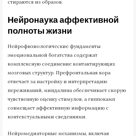
стираются из образов.
Нейронаука аффективной
полноты жизни
Нейрофизиологические фундаменты
эмоциональной богатства содержат
комплексную соединение контактирующих
мозговых структур. Префронтальная кора
отвечает за настройку и интерпретацию
переживаний, миндалина обеспечивает скорую
чувственную оценку стимулов, а гиппокамп
совмещает аффективную информацию с
контекстуальными сведениями.
Нейромедиаторные механизмы, включая