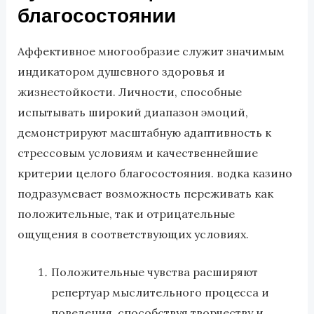
благосостоянии
Аффективное многообразие служит значимым
индикатором душевного здоровья и
жизнестойкости. Личности, способные
испытывать широкий диапазон эмоций,
демонстрируют масштабную адаптивность к
стрессовым условиям и качественнейшие
критерии целого благосостояния. водка казино
подразумевает возможность переживать как
положительные, так и отрицательные
ощущения в соответствующих условиях.
Положительные чувства расширяют
репертуар мыслительного процесса и
поведения, способствуя творчеству и