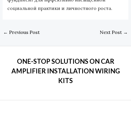
социальной практики и личностного роста.
←
Previous Post
Next Post
→
ONE-STOP SOLUTIONS ON CAR
AMPLIFIER INSTALLATION WIRING
KITS