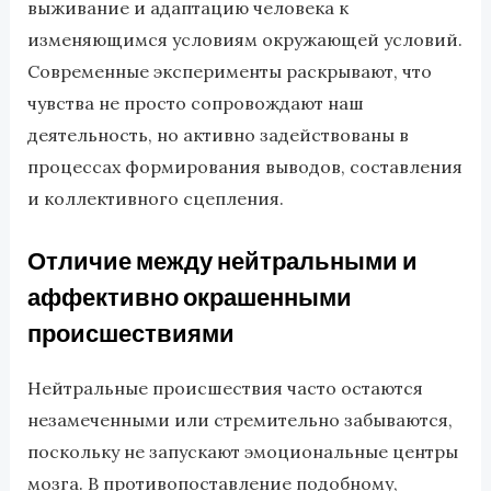
выживание и адаптацию человека к
изменяющимся условиям окружающей условий.
Современные эксперименты раскрывают, что
чувства не просто сопровождают наш
деятельность, но активно задействованы в
процессах формирования выводов, составления
и коллективного сцепления.
Отличие между нейтральными и
аффективно окрашенными
происшествиями
Нейтральные происшествия часто остаются
незамеченными или стремительно забываются,
поскольку не запускают эмоциональные центры
мозга. В противопоставление подобному,