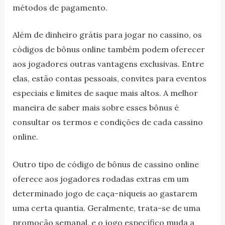
métodos de pagamento.
Além de dinheiro grátis para jogar no cassino, os
códigos de bônus online também podem oferecer
aos jogadores outras vantagens exclusivas. Entre
elas, estão contas pessoais, convites para eventos
especiais e limites de saque mais altos. A melhor
maneira de saber mais sobre esses bônus é
consultar os termos e condições de cada cassino
online.
Outro tipo de código de bônus de cassino online
oferece aos jogadores rodadas extras em um
determinado jogo de caça-níqueis ao gastarem
uma certa quantia. Geralmente, trata-se de uma
promoção semanal, e o jogo específico muda a