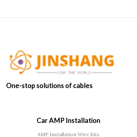
One-stop solutions of cables
Car AMP Installation
AMP Installation Wire Kits