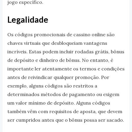
jogo específico.
Legalidade
Os códigos promocionais de cassino online são
chaves virtuais que desbloqueiam vantagens
incríveis. Estas podem incluir rodadas grátis, bônus
de depósito e dinheiro de bônus. No entanto, é
importante ler atentamente os termos e condições
antes de reivindicar qualquer promoção. Por
exemplo, alguns códigos são restritos a
determinados métodos de pagamento ou exigem
um valor mínimo de depósito. Alguns códigos
também vêm com requisitos de aposta, que devem
ser cumpridos antes que o bônus possa ser sacado.