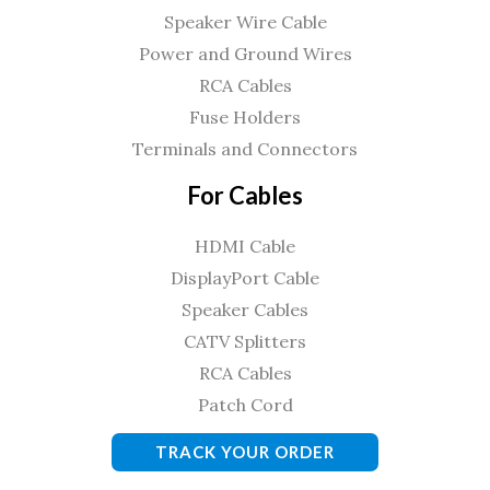
Speaker Wire Cable
Power and Ground Wires
RCA Cables
Fuse Holders
Terminals and Connectors
For Cables
HDMI Cable
DisplayPort Cable
Speaker Cables
CATV Splitters
RCA Cables
Patch Cord
TRACK YOUR ORDER