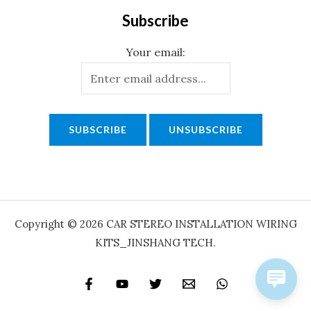
Subscribe
Your email:
Copyright © 2026 CAR STEREO INSTALLATION WIRING
KITS_JINSHANG TECH.