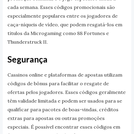
cada semana. Esses códigos promocionais são
especialmente populares entre os jogadores de
caça-níqueis de vídeo, que podem resgatá-los em
títulos da Microgaming como 88 Fortunes e
Thunderstruck II.
Segurança
Cassinos online e plataformas de apostas utilizam
códigos de bônus para facilitar o resgate de
ofertas pelos jogadores. Esses códigos geralmente
têm validade limitada e podem ser usados ​​para se
qualificar para pacotes de boas-vindas, créditos
extras para apostas ou outras promoções
especiais. É possível encontrar esses códigos em