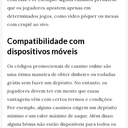
que os jogadores apostem apenas em
determinados jogos, como vídeo pôquer ou mesas
com crupiê ao vivo.
Compatibilidade com
dispositivos móveis
Os códigos promocionais de cassino online são
uma ótima maneira de obter dinheiro ou rodadas
grátis sem fazer um depósito. No entanto, os
jogadores devem ter em mente que essas
vantagens vêm com certos termos e condições.
Por exemplo, alguns cassinos exigem um depósito
mínimo e um valor máximo de saque. Além disso,
alguns bônus não estão disponíveis para todos os