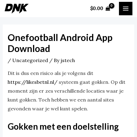
Skip
Post
MA
$
0.00
to
navigation
ME
content
Onefootball Android App
Download
/
Uncategorized
/ By
jstech
Dit is dus een risico als je volgens dit
https://likesbetnl.nl/
systeem gaat gokken. Op dit
moment zijn er zes verschillende locaties waar je
kunt gokken. Toch hebben we een aantal sites
gevonden waar je wel kunt spelen.
Gokken met een doelstelling