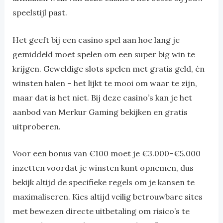
speelstijl past.
Het geeft bij een casino spel aan hoe lang je
gemiddeld moet spelen om een super big win te
krijgen. Geweldige slots spelen met gratis geld, én
winsten halen – het lijkt te mooi om waar te zijn,
maar dat is het niet. Bij deze casino’s kan je het
aanbod van Merkur Gaming bekijken en gratis
uitproberen.
Voor een bonus van €100 moet je €3.000–€5.000
inzetten voordat je winsten kunt opnemen, dus
bekijk altijd de specifieke regels om je kansen te
maximaliseren. Kies altijd veilig betrouwbare sites
met bewezen directe uitbetaling om risico’s te