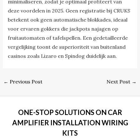
minimaliseren, zodat je optimaal profiteert van
deze voordelen in 2025. Geen registratie bij CRUKS
betekent ook geen automatische blokkades, ideaal
voor ervaren gokkers die jackpots najagen op
fruitautomaten of tafelspellen. Een gedetailleerde
vergelijking toont de superioriteit van buitenland
casinos zoals Lizaro en Spindog duidelijk aan.
←
Previous Post
Next Post
→
ONE-STOP SOLUTIONS ON CAR
AMPLIFIER INSTALLATION WIRING
KITS