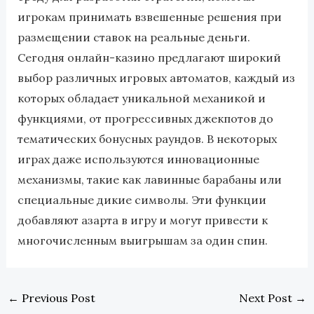
игрокам принимать взвешенные решения при
размещении ставок на реальные деньги.
Сегодня онлайн-казино предлагают широкий
выбор различных игровых автоматов, каждый из
которых обладает уникальной механикой и
функциями, от прогрессивных джекпотов до
тематических бонусных раундов. В некоторых
играх даже используются инновационные
механизмы, такие как лавинные барабаны или
специальные дикие символы. Эти функции
добавляют азарта в игру и могут привести к
многочисленным выигрышам за один спин.
←
Previous Post
Next Post
→