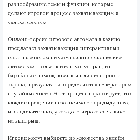
разнообразные темы и функции, которые
делают игровой процесс захватывающим и
увлекательным.
Онлайн-версия игрового автомата в казино
предлагает захватывающий интерактивный
опыт, во многом не уступающий физическим
автоматам. Пользователи могут вращать
барабаны с помощью мыши или сенсорного
экрана, а результаты определяются генератором
случайных чисел. Этот процесс гарантирует, что
каждое вращение независимо от предыдущего,
и, следовательно, у каждого игрока есть шанс
на выигрыш.
Игроки могут выбирать из множества онлайн-