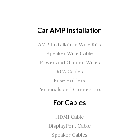
Car AMP Installation
AMP Installation Wire Kits
Speaker Wire Cable
Power and Ground Wires
RCA Cables
Fuse Holders
Terminals and Connectors
For Cables
HDMI Cable
DisplayPort Cable
Speaker Cables