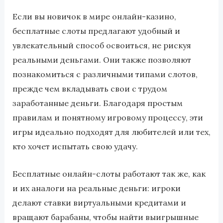
Если вы новичок в мире онлайн-казино,
бесплатные слоты предлагают удобный и
увлекательный способ освоиться, не рискуя
реальными деньгами. Они также позволяют
познакомиться с различными типами слотов,
прежде чем вкладывать свои с трудом
заработанные деньги. Благодаря простым
правилам и понятному игровому процессу, эти
игры идеально подходят для любителей или тех,
кто хочет испытать свою удачу.
Бесплатные онлайн-слоты работают так же, как
и их аналоги на реальные деньги: игроки
делают ставки виртуальными кредитами и
вращают барабаны, чтобы найти выигрышные