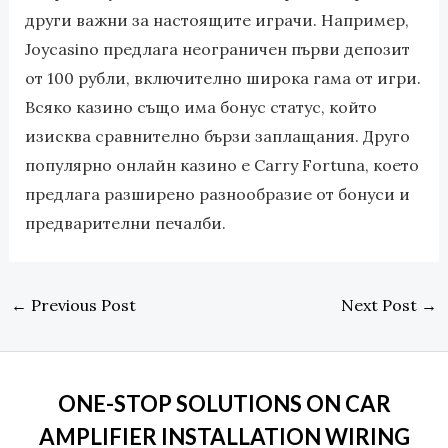
други важни за настоящите играчи. Например,
Joycasino предлага неограничен първи депозит
от 100 рубли, включително широка гама от игри.
Всяко казино също има бонус статус, който
изисква сравнително бързи заплащания. Друго
популярно онлайн казино е Carry Fortuna, което
предлага разширено разнообразие от бонуси и
предварителни печалби.
←
Previous Post
Next Post
→
ONE-STOP SOLUTIONS ON CAR
AMPLIFIER INSTALLATION WIRING