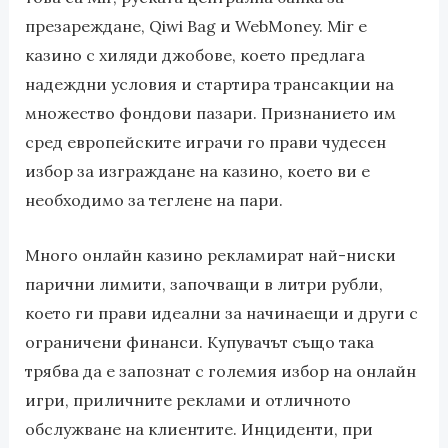
презареждане, Qiwi Bag и WebMoney. Mir е
казино с хиляди джобове, което предлага
надеждни условия и стартира трансакции на
множество фондови пазари. Признанието им
сред европейските играчи го прави чудесен
избор за изграждане на казино, което ви е
необходимо за теглене на пари.
Много онлайн казино рекламират най-ниски
парични лимити, започващи в литри рубли,
което ги прави идеални за начинаещи и други с
ограничени финанси. Купувачът също така
трябва да е запознат с големия избор на онлайн
игри, приличните реклами и отличното
обслужване на клиентите. Инциденти, при