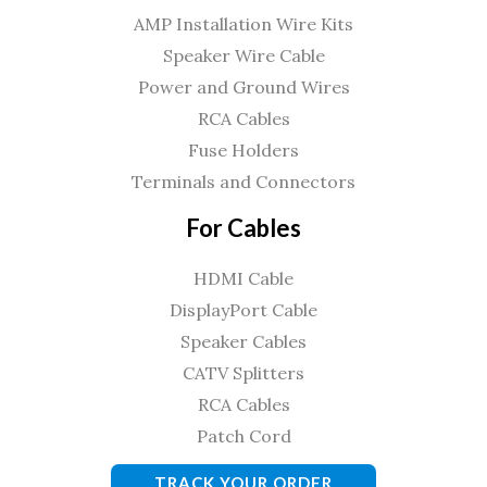
AMP Installation Wire Kits
Speaker Wire Cable
Power and Ground Wires
RCA Cables
Fuse Holders
Terminals and Connectors
For Cables
HDMI Cable
DisplayPort Cable
Speaker Cables
CATV Splitters
RCA Cables
Patch Cord
TRACK YOUR ORDER