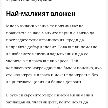
Най-малкият вложен
Много онлайн казина се подчиняват на
правилата за най-малките пари и е важно да
прегледате тези ограничения, преди да
направите добър депозит. Това ще ви помогне
да избегнете ненужни задължения и да се
уверите, че играта ще ви хареса. Най-
компактното изграждане ще бъде и полезно, ако
сте нов играч в играта и искате да играете, без
да рискувате целия си банков депозит.
В букмейкърските къщи с ниски минимални
заплащания, участниците, които искат да