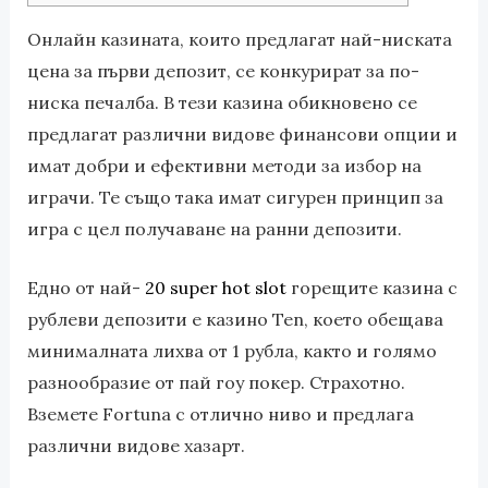
Онлайн казината, които предлагат най-ниската
цена за първи депозит, се конкурират за по-
ниска печалба. В тези казина обикновено се
предлагат различни видове финансови опции и
имат добри и ефективни методи за избор на
играчи.
Те също така имат сигурен принцип за
игра с цел получаване на ранни депозити.
Едно от най-
20 super hot slot
горещите казина с
рублеви депозити е казино Ten, което обещава
минималната лихва от 1 рубла, както и голямо
разнообразие от пай гоу покер. Страхотно.
Вземете Fortuna с отлично ниво и предлага
различни видове хазарт.