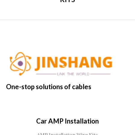
One-stop solutions of cables
Car AMP Installation
AMP Installation Wire Kits