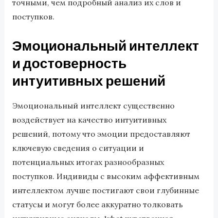
точными, чем подробный анализ их слов и
поступков.
Эмоциональный интеллект
и достоверность
интуитивных решений
Эмоциональный интеллект существенно
воздействует на качество интуитивных
решений, потому что эмоции предоставляют
ключевую сведения о ситуации и
потенциальных итогах разнообразных
поступков. Индивиды с высоким аффективным
интеллектом лучше постигают свои глубинные
статусы и могут более аккуратно толковать