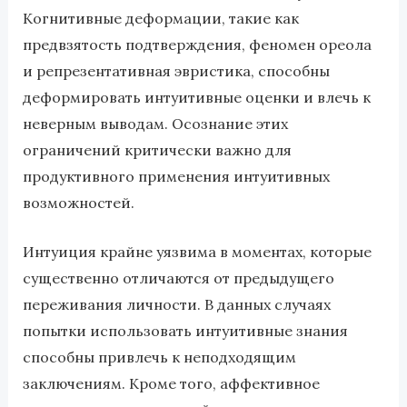
Когнитивные деформации, такие как
предвзятость подтверждения, феномен ореола
и репрезентативная эвристика, способны
деформировать интуитивные оценки и влечь к
неверным выводам. Осознание этих
ограничений критически важно для
продуктивного применения интуитивных
возможностей.
Интуиция крайне уязвима в моментах, которые
существенно отличаются от предыдущего
переживания личности. В данных случаях
попытки использовать интуитивные знания
способны привлечь к неподходящим
заключениям. Кроме того, аффективное