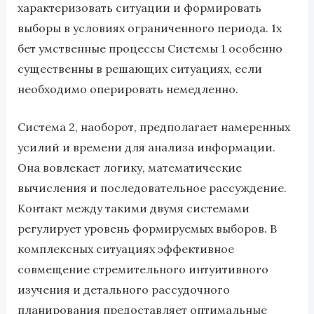
характеризовать ситуации и формировать
выборы в условиях ограниченного периода. 1х
бет умственные процессы Системы 1 особенно
существенны в решающих ситуациях, если
необходимо оперировать немедленно.
Система 2, наоборот, предполагает намеренных
усилий и времени для анализа информации.
Она вовлекает логику, математические
вычисления и последовательное рассуждение.
Контакт между такими двумя системами
регулирует уровень формируемых выборов. В
комплексных ситуациях эффективное
совмещение стремительного интуитивного
изучения и детального рассудочного
планирования предоставляет оптимальные