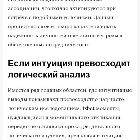
ассоциации, что тотчас активируются при
встрече с подобными условиями. Данный
процесс позволяет скоро характеризовать
надежность личностей и вероятные угрозы в
общественных сотрудничествах.
Если интуиция превосходит
логический анализ
Имеется ряд главных областей, где интуитивные
выводы показывают превосходство над чисто
логическим исследованием.
1xbet
моменты,
нуждающиеся в моментального откликания,
нередко не оставляют срока для детального
логического изучения, превращая интуицию