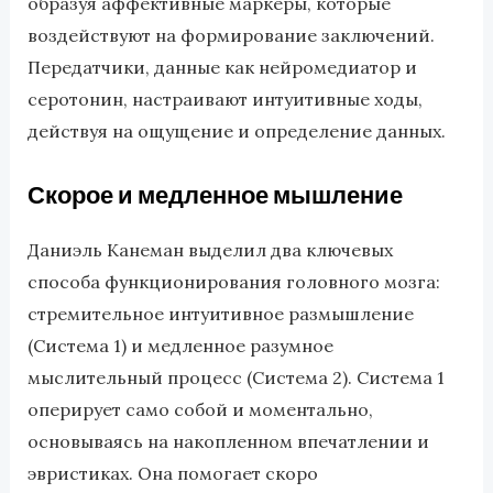
образуя аффективные маркеры, которые
воздействуют на формирование заключений.
Передатчики, данные как нейромедиатор и
серотонин, настраивают интуитивные ходы,
действуя на ощущение и определение данных.
Скорое и медленное мышление
Даниэль Канеман выделил два ключевых
способа функционирования головного мозга:
стремительное интуитивное размышление
(Система 1) и медленное разумное
мыслительный процесс (Система 2). Система 1
оперирует само собой и моментально,
основываясь на накопленном впечатлении и
эвристиках. Она помогает скоро