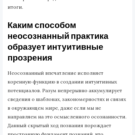
итоги.
Каким способом
неосознанный практика
образует интуитивные
прозрения
Неосознанный впечатление исполняет
коренную функцию в создании интуитивных
потенциалов. Разум непрерывно аккумулирует
сведения о шаблонах, закономерностях и связях
в окружающем мире, даже если мы не
направляем на это осмысленного осознанности.
Данный скрытый ход познания порождает
пространную фундамент познаний, что