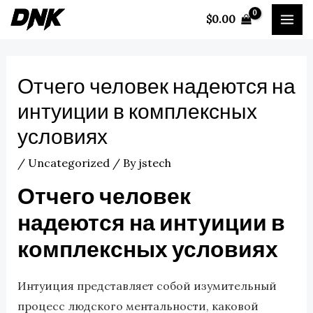
Skip
Post
MA
$
0.00
to
navigation
ME
content
Отчего человек надеются на
интуиции в комплексных
условиях
/
Uncategorized
/ By
jstech
Отчего человек
надеются на интуиции в
комплексных условиях
Интуиция представляет собой изумительный
процесс людского ментальности, каковой