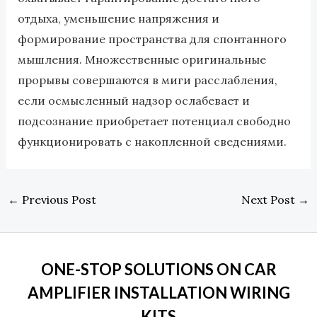
отдыха, уменьшение напряжения и
формирование пространства для спонтанного
мышления. Множественные оригинальные
прорывы совершаются в миги расслабления,
если осмысленный надзор ослабевает и
подсознание приобретает потенциал свободно
функционировать с накопленной сведениями.
←
Previous Post
Next Post
→
ONE-STOP SOLUTIONS ON CAR
AMPLIFIER INSTALLATION WIRING
KITS