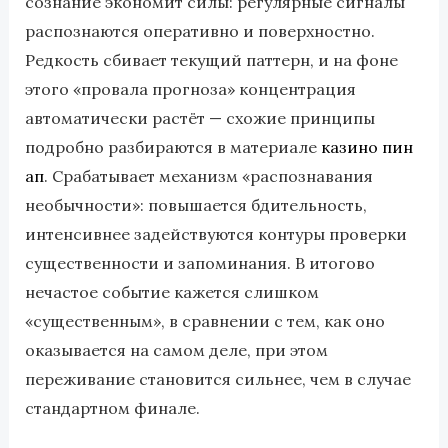
сознание экономит силы: регулярные сигналы
распознаются оперативно и поверхностно.
Редкость сбивает текущий паттерн, и на фоне
этого «провала прогноза» концентрация
автоматически растёт — схожие принципы
подробно разбираются в материале
казино пин
ап
. Срабатывает механизм «распознавания
необычности»: повышается бдительность,
интенсивнее задействуются контуры проверки
существенности и запоминания. В итогово
нечастое событие кажется слишком
«существенным», в сравнении с тем, как оно
оказывается на самом деле, при этом
переживание становится сильнее, чем в случае
стандартном финале.