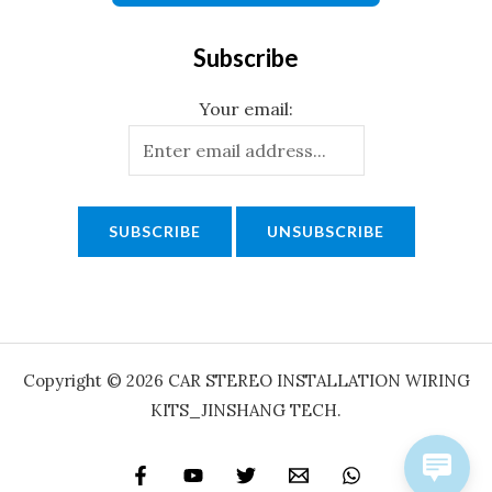
Subscribe
Your email:
Copyright © 2026 CAR STEREO INSTALLATION WIRING
KITS_JINSHANG TECH.