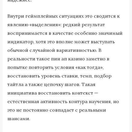
Внутри геймплейных ситуациях это сводится к
явлению «выделения»: редкий результат
воспринимается в качестве особенно значимый
индикатор, хотя это вполне может выступать
обычной случайной вариативностью. В
реальности такое пин ап казино заметно в
попытке повторить условия «как тогда»,
восстановить уровень ставки, темп, подбор
тайтла а также цепочку шагов. Такая
инициатива восстановить контекст —
естественная активность контура научения, но
это не постоянно совпадает с реальными
шансами.