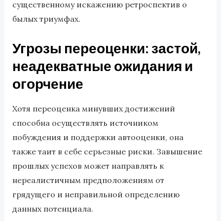
существенному искажению ретроспектив о
былых триумфах.
Угрозы переоценки: застой,
неадекватные ожидания и
огорчение
Хотя переоценка минувших достижений
способна осуществлять источником
побуждения и поддержки автооценки, она
также таит в себе серьезные риски. Завышение
прошлых успехов может направлять к
нереалистичным предположениям от
грядущего и неправильной определению
данных потенциала.