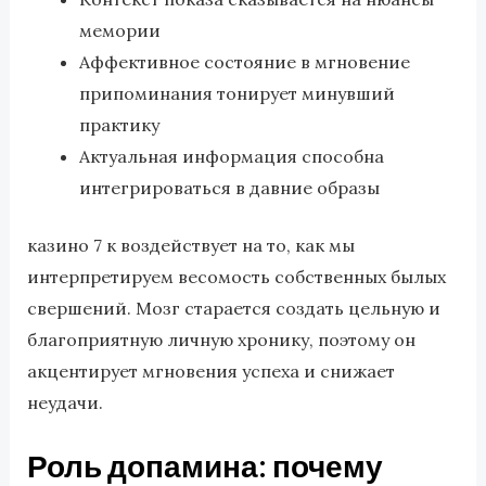
мемории
Аффективное состояние в мгновение
припоминания тонирует минувший
практику
Актуальная информация способна
интегрироваться в давние образы
казино 7 к воздействует на то, как мы
интерпретируем весомость собственных былых
свершений. Мозг старается создать цельную и
благоприятную личную хронику, поэтому он
акцентирует мгновения успеха и снижает
неудачи.
Роль допамина: почему