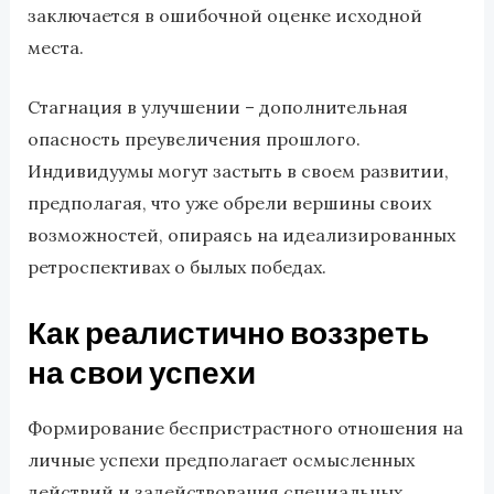
заключается в ошибочной оценке исходной
места.
Стагнация в улучшении – дополнительная
опасность преувеличения прошлого.
Индивидуумы могут застыть в своем развитии,
предполагая, что уже обрели вершины своих
возможностей, опираясь на идеализированных
ретроспективах о былых победах.
Как реалистично воззреть
на свои успехи
Формирование беспристрастного отношения на
личные успехи предполагает осмысленных
действий и задействования специальных