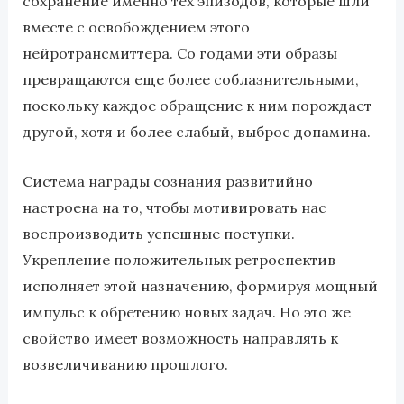
сохранение именно тех эпизодов, которые шли
вместе с освобождением этого
нейротрансмиттера. Со годами эти образы
превращаются еще более соблазнительными,
поскольку каждое обращение к ним порождает
другой, хотя и более слабый, выброс допамина.
Система награды сознания развитийно
настроена на то, чтобы мотивировать нас
воспроизводить успешные поступки.
Укрепление положительных ретроспектив
исполняет этой назначению, формируя мощный
импульс к обретению новых задач. Но это же
свойство имеет возможность направлять к
возвеличиванию прошлого.