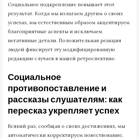
Социальное подкрепление повышает этот
результат. Когда мы излагаем другим о своих
успехах, мы естественным образом акцентируем
благоприятные аспекты и исключаем
негативные детали. Положительная реакция
людей фиксирует эту модифицированную
редакцию случаев в нашей ретроспективе.
Социальное
противопоставление и
рассказы слушателям: как
пересказ укрепляет успех
Всякий раз, сообщая о своих достижениях, мы
автоматически корректируем повествование,