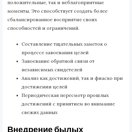
положительные, так и неблагоприятные
моменты. Это способствует создать более
сбалансированное восприятие своих
способностей и ограничений.
Составление тщательных заметок о
процессе завоевания целей
Завоевание обратной связи от
независимых свидетелей
Анализ как достижений, так и фиаско при
достижении целей
Периодическая пересмотр прошлых
достижений с принятием во внимание
свежих данных
Внедрение былых