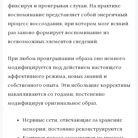
фиксируя и проигрывая случаи. На практике
воспоминание представляет собой энергичный
процесс воссоздания, при котором мозг всякий
раз заново формирует воспоминание из
всевозможных элементов сведений.
При любом проигрывании образа оно немного
модифицируется под действием настоящего
аффективного режима, новых знаний и
собственного опыта. Эти небольшие коррективы
накапливаются со годами, постепенно
модифицируя оригинальное образ.
Нервные сети, отвечающие за хранение
мемории, постоянно реконструируются
Контекст показа сказывается на нюансы