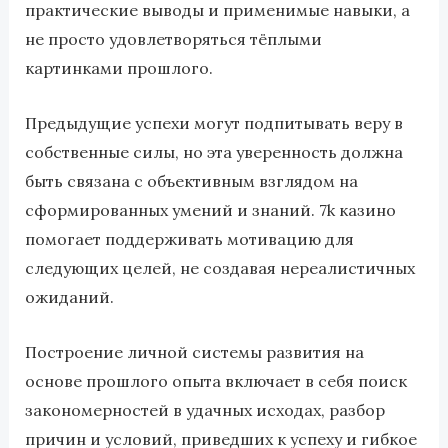
практические выводы и применимые навыки, а
не просто удовлетворяться тёплыми
картинками прошлого.
Предыдущие успехи могут подпитывать веру в
собственные силы, но эта уверенность должна
быть связана с объективным взглядом на
сформированных умений и знаний. 7k казино
помогает поддерживать мотивацию для
следующих целей, не создавая нереалистичных
ожиданий.
Построение личной системы развития на
основе прошлого опыта включает в себя поиск
закономерностей в удачных исходах, разбор
причин и условий, приведших к успеху и гибкое