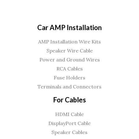
Car AMP Installation
AMP Installation Wire Kits
Speaker Wire Cable
Power and Ground Wires
RCA Cables
Fuse Holders
Terminals and Connectors
For Cables
HDMI Cable
DisplayPort Cable
Speaker Cables