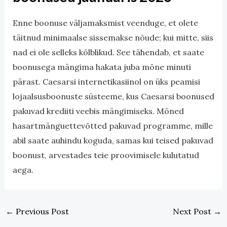
Enne boonuse väljamaksmist veenduge, et olete
täitnud minimaalse sissemakse nõude; kui mitte, siis
nad ei ole selleks kõlblikud. See tähendab, et saate
boonusega mängima hakata juba mõne minuti
pärast. Caesarsi internetikasiinol on üks peamisi
lojaalsusboonuste süsteeme, kus Caesarsi boonused
pakuvad krediiti veebis mängimiseks. Mõned
hasartmänguettevõtted pakuvad programme, mille
abil saate auhindu koguda, samas kui teised pakuvad
boonust, arvestades teie proovimisele kulutatud
aega.
←
Previous Post
Next Post
→