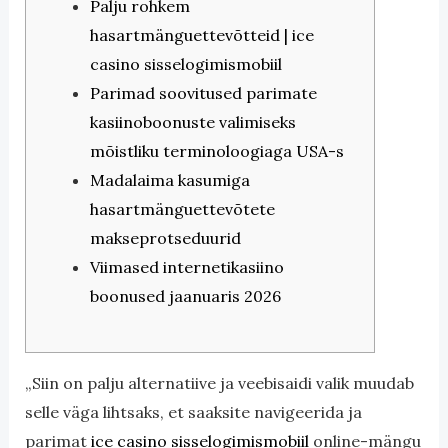
Palju rohkem
hasartmänguettevõtteid | ice
casino sisselogimismobiil
Parimad soovitused parimate
kasiinoboonuste valimiseks
mõistliku terminoloogiaga USA-s
Madalaima kasumiga
hasartmänguettevõtete
makseprotseduurid
Viimased internetikasiino
boonused jaanuaris 2026
„Siin on palju alternatiive ja veebisaidi valik muudab
selle väga lihtsaks, et saaksite navigeerida ja
parimat
ice casino sisselogimismobiil
online-mängu