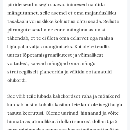
piiride seadmisega saavad inimesed nautida
mängutunnet, selle asemel et oma majanduslikku
tasakaalu või isiklikke kohustusi ohtu seada. Selliste
piirangute seadmine enne mängima asumist
tähendab, et te ei ületa oma eelarvet ega maksa
liiga palju väljas mängimiseks. Kui olete teadlik
uutest lõpetamisgraafikutest ja võimalikest
võitudest, saavad mängijad oma mängu
strateegiliselt planeerida ja vältida ootamatuid
olukordi.
See võib teile lubada kahekordset raha ja mõnikord
kannab uusim kohalik kasiino teie kontole isegi hulga
tasuta keerutusi. Oleme uurinud, hinnanud ja võite
hinnata asjatundlikku 5 dollari suurust dollarit ja 5
euro minimaalse panusega hasartmänguettevõtet,