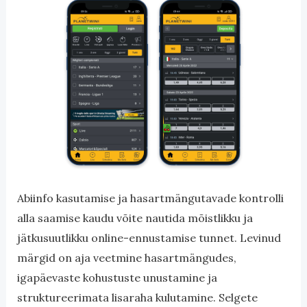
Abiinfo kasutamise ja hasartmängutavade kontrolli
alla saamise kaudu võite nautida mõistlikku ja
jätkusuutlikku online-ennustamise tunnet. Levinud
märgid on aja veetmine hasartmängudes,
igapäevaste kohustuste unustamine ja
struktureerimata lisaraha kulutamine. Selgete