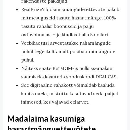
rakenduste pakkujad.
RealPrize'i loosimismängude ettevõte pakub
mitmesuguseid tasuta hasartmänge, 100%
tasuta rahalisi boonuseid ja palju
ostuvõimalusi – ja kindlasti alla 5 dollari.
Veebikaotusi arvestatakse rahamängude
puhul tegelikult ainult positsioonimängude
puhul.
Näiteks saate BetMGM-is nullsissemakse
saamiseks kasutada sooduskoodi DEALCAS.
See digitaalne rahakott võimaldab kaaluda
kuni 5 naela, mistõttu kasutavad seda paljud
inimesed, kes vajavad eelarvet.
Madalaima kasumiga
hasartmänguettevõtete