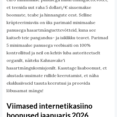
et teenida uut raha 5 dollari/€ sissemakse
boonuste, teabe ja hinnangute eest. Selline
krüpteerimisviis on üks parimaid minimaalse
panusega hasartmänguettevõtteid, kuna see
kaitseb teie pangandus- ja isiklikku teavet. Parimad
5 minimaalse panusega veebisaiti on 100%
kontrollitud ja neil on kehtiv luba autoriteetselt
organilt, näiteks Kahnawake'i
hasartmängukomisjonilt. Kasutage lisaboonust, et
alustada uusimate rullide keerutamist, et näha
eksklusiivseid tasuta keerutusi ja proovida
lõbusamat mängu!
Viimased internetikasiino
boonused jaanuaris 2026