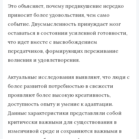
Это объясняет, почему предвкушение нередко
приносит более удовольствия, чем само
событие. Двусмысленность принуждает мозг
оставаться в состоянии усиленной готовности,
что идет вместе с высвобождением
передатчиков, формирующих переживание
волнения и удовлетворения.
Актуальные исследования выявляют, что люди с
более развитой потребностью в свежести
проявляют более высокую креативность,
доступность опыту и умение к адаптации.
Данные характеристики представляли собой
критически важными для существования в
изменчивой среде и сохраняются важными в