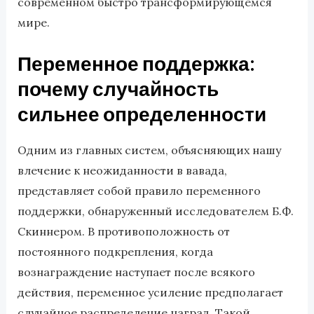
современном быстро трансформирующемся
мире.
Переменное поддержка:
почему случайность
сильнее определенности
Одним из главных систем, объясняющих нашу
влечение к неожиданности в вавада,
представляет собой правило переменного
поддержки, обнаруженный исследователем Б.Ф.
Скиннером. В противоположность от
постоянного подкрепления, когда
вознаграждение наступает после всякого
действия, переменное усиление предполагает
случайное распределение наград. Такой