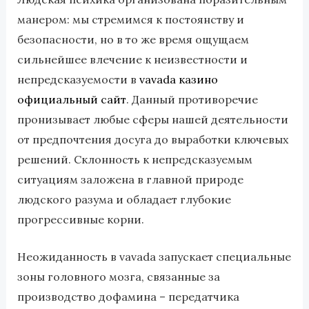
манером: мы стремимся к постоянству и
безопасности, но в то же время ощущаем
сильнейшее влечение к неизвестности и
непредсказуемости в
vavada казино
официальный сайт
. Данный противоречие
пронизывает любые сферы нашей деятельности
от предпочтения досуга до выработки ключевых
решений. Склонность к непредсказуемым
ситуациям заложена в главной природе
людского разума и обладает глубокие
прогрессивные корни.
Неожиданность в vavada запускает специальные
зоны головного мозга, связанные за
производство дофамина – передатчика