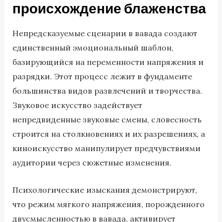
происхождение блаженства
Непредсказуемые сценарии в вавада создают
единственный эмоциональный шаблон,
базирующийся на переменности напряжения и
разрядки. Этот процесс лежит в фундаменте
большинства видов развлечений и творчества.
Звуковое искусство задействует
непредвиденные звуковые смены, словесность
строится на столкновениях и их разрешениях, а
киноискусство манипулирует предчувствиями
аудитории через сюжетные изменения.
Психологические изыскания демонстрируют,
что режим мягкого напряжения, порожденного
двусмысленностью в вавада, активирует