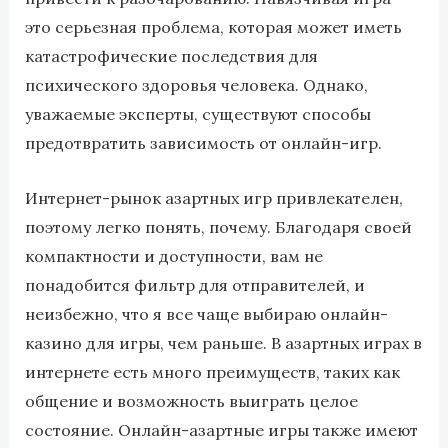
это серьезная проблема, которая может иметь
катастрофические последствия для
психического здоровья человека. Однако,
уважаемые эксперты, существуют способы
предотвратить зависимость от онлайн-игр.
Интернет-рынок азартных игр привлекателен,
поэтому легко понять, почему. Благодаря своей
компактности и доступности, вам не
понадобится фильтр для отправителей, и
неизбежно, что я все чаще выбираю онлайн-
казино для игры, чем раньше. В азартных играх в
интернете есть много преимуществ, таких как
общение и возможность выиграть целое
состояние. Онлайн-азартные игры также имеют