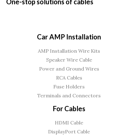
One-stop solutions of cables
Car AMP Installation
AMP Installation Wire Kits
Speaker Wire Cable
Power and Ground Wires
RCA Cables
Fuse Holders
Terminals and Connectors
For Cables
HDMI Cable
DisplayPort Cable