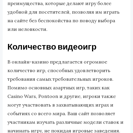
преимущества, которые делают игру более
удобной для посетителей, позволяя им играть
на сайте без беспокойства по поводу выбора
или неловкости.
Количество видеоигр
В онлайн-казино предлагается огромное
количество игр, способных удовлетворить
требования самых требовательных игроков.
Помимо основных азартных игр, таких как
Casino Wars, Pontoon и другие, игроки также
могут участвовать в захватывающих играх и
событиях со всего мира. Ваш сайт позволяет
участникам изучать различные модели ставок и
начинать игру, не покидая игровые заведения.