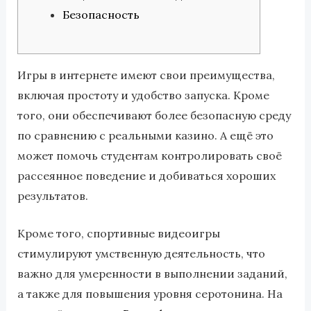
Безопасность
Игры в интернете имеют свои преимущества,
включая простоту и удобство запуска. Кроме
того, они обеспечивают более безопасную среду
по сравнению с реальными казино. А ещё это
может помочь студентам контролировать своё
рассеянное поведение и добиваться хороших
результатов.
Кроме того, спортивные видеоигры
стимулируют умственную деятельность, что
важно для умеренности в выполнении заданий,
а также для повышения уровня серотонина.
На