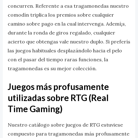
concurren. Referente a esa tragamonedas nuestro
comodín triplica los premios sobre cualquier
camino sobre pago en la cual intervenga. Ademí¡s,
durante la ronda de giros regalado, cualquier
acierto que obtengas vale nuestro duplo. Si preferís
las juegos habituales desplazándolo hacia el pelo
con el pasar del tiempo raras funciones, la
tragamonedas es su mejor colección.
Juegos más profusamente
utilizadas sobre RTG (Real
Time Gaming)
Nuestro catálogo sobre juegos de RTG estuviese
compuesto para tragamonedas más profusamente