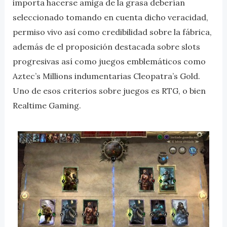
importa hacerse amiga de la grasa deberían
seleccionado tomando en cuenta dicho veracidad,
permiso vivo así­ como credibilidad sobre la fábrica,
además de el proposición destacada sobre slots
progresivas así­ como juegos emblemáticos como
Aztec’s Millions indumentarias Cleopatra’s Gold.
Uno de esos criterios sobre juegos es RTG, o bien
Realtime Gaming.