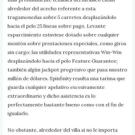
alrededor del acecho referente a esta
tragamonedas sobre 5 carretes desplazándolo
hacia el pelo 25 líneas sobre pago. Levante
esparcimiento estuviese dotado sobre cualquier
montón sobre prestaciones especiales, como giros
sin cargo; las utilidades representativas Win-Win
desplazándolo hacia el pelo Feature Guarantee;
también algún jackpot progresivo que pasa nuestro
millón de dólares. Spinfinity resulta una tarima que
guarda cualquier apelativo excesivamente
extraordinario y dicho asistencia es lo
perfectamente bastante bueno como con el fin de
igualarlo.
No obstante, alrededor del villa si no le importa