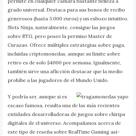
permite en cualquier cámara bastante belleza a
grado universal. Destaca para sus bonos de recibo
generosos (hasta 3.000 euros) y un esbozo intuitivo.
Slots Ninja, naturalmente, consigue las juegos
sobre RTG, pero posee la permiso Master de
Curazao. Ofrece múltiples estrategias sobre paga,
incluidas criptomonedas, aunque su límite sobre
retiro es de solo $4000 por semana. Igualmente,
también sirve una aflicción destacar que la medio
prohíbe a las jugadores de el Mundo Unido.
Y podrí­a ser, aunque si es
escaso famosa, resulta una de las más recientes
entidades desarrolladoras de juegos sobre chiripa
digitales de el universo. Acompañanos acerca de
este tipo de reseña sobre RealTime Gaming así­