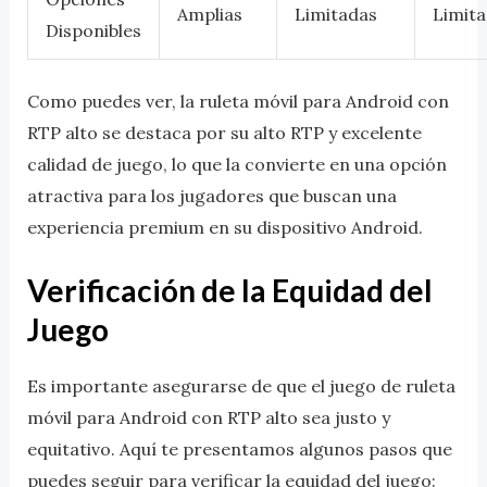
Amplias
Limitadas
Limit
Disponibles
Como puedes ver, la ruleta móvil para Android con
RTP alto se destaca por su alto RTP y excelente
calidad de juego, lo que la convierte en una opción
atractiva para los jugadores que buscan una
experiencia premium en su dispositivo Android.
Verificación de la Equidad del
Juego
Es importante asegurarse de que el juego de ruleta
móvil para Android con RTP alto sea justo y
equitativo. Aquí te presentamos algunos pasos que
puedes seguir para verificar la equidad del juego: