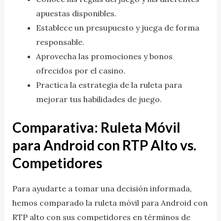
apuestas disponibles.
Establece un presupuesto y juega de forma
responsable.
Aprovecha las promociones y bonos
ofrecidos por el casino.
Practica la estrategia de la ruleta para
mejorar tus habilidades de juego.
Comparativa: Ruleta Móvil
para Android con RTP Alto vs.
Competidores
Para ayudarte a tomar una decisión informada,
hemos comparado la ruleta móvil para Android con
RTP alto con sus competidores en términos de