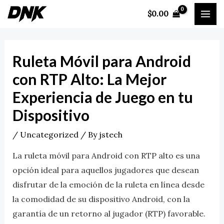
Skip
Post
MA
$
0.00
to
navigation
ME
content
Ruleta Móvil para Android
con RTP Alto: La Mejor
Experiencia de Juego en tu
Dispositivo
/
Uncategorized
/ By
jstech
La ruleta móvil para Android con RTP alto es una
opción ideal para aquellos jugadores que desean
disfrutar de la emoción de la ruleta en línea desde
la comodidad de su dispositivo Android, con la
garantía de un retorno al jugador (RTP) favorable.