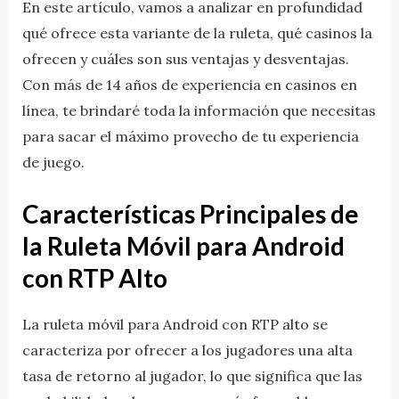
En este artículo, vamos a analizar en profundidad
qué ofrece esta variante de la ruleta, qué casinos
la
ofrecen y cuáles son sus ventajas y desventajas.
Con más de 14 años de experiencia en casinos en
línea, te brindaré toda la información que necesitas
para sacar el máximo provecho de tu experiencia
de juego.
Características Principales de
la Ruleta Móvil para Android
con RTP Alto
La ruleta móvil para Android con RTP alto se
caracteriza por ofrecer a los jugadores una alta
tasa de retorno al jugador, lo que significa que las