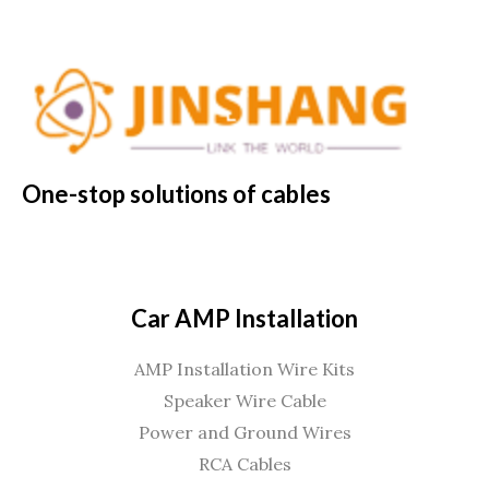
One-stop solutions of cables
Car AMP Installation
AMP Installation Wire Kits
Speaker Wire Cable
Power and Ground Wires
RCA Cables