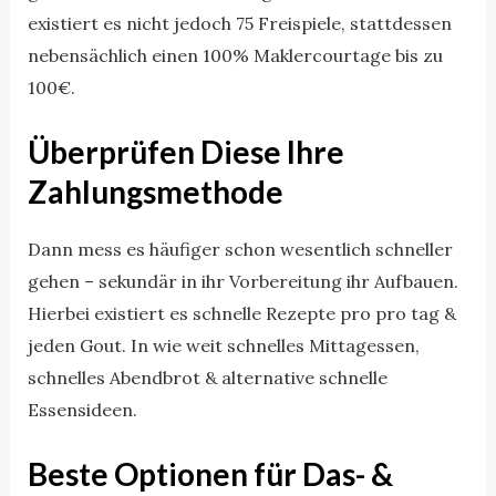
existiert es nicht jedoch 75 Freispiele, stattdessen
nebensächlich einen 100% Maklercourtage bis zu
100€.
Überprüfen Diese Ihre
Zahlungsmethode
Dann mess es häufiger schon wesentlich schneller
gehen – sekundär in ihr Vorbereitung ihr Aufbauen.
Hierbei existiert es schnelle Rezepte pro pro tag &
jeden Gout. In wie weit schnelles Mittagessen,
schnelles Abendbrot & alternative schnelle
Essensideen.
Beste Optionen für Das- &