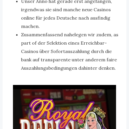
Unser Anno hat gerade erst angefangen,
irgendwas sie sind manche neue Casinos
online für jedes Deutsche nach ausfindig
machen.
Zusammenfassend nahelegen wir zudem, as
part of der Selektion eines Erreichbar-
Casinos über Sofortauszahlung durch die
bank auf transparente unter anderem faire
Auszahlungsbedingungen dahinter denken.