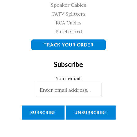
Speaker Cables
CATV Splitters
RCA Cables
Patch Cord
TRACK YOUR ORDER
Subscribe
Your email: