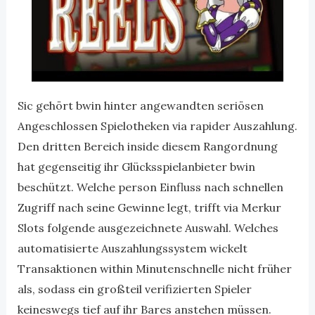
Sic gehört bwin hinter angewandten seriösen
Angeschlossen Spielotheken via rapider Auszahlung.
Den dritten Bereich inside diesem Rangordnung
hat gegenseitig ihr Glücksspielanbieter bwin
beschützt. Welche person Einfluss nach schnellen
Zugriff nach seine Gewinne legt, trifft via Merkur
Slots folgende ausgezeichnete Auswahl. Welches
automatisierte Auszahlungssystem wickelt
Transaktionen within Minutenschnelle nicht früher
als, sodass ein großteil verifizierten Spieler
keineswegs tief auf ihr Bares anstehen müssen.