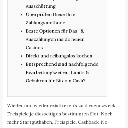
Ausschüttung
Überprüfen Diese Ihre
Zahlungsmethode
Beste Optionen für Das- &
Auszahlungen inside neuen
Casinos
Direkt und reibungslos kochen
Entsprechend sind nachfolgende
Bearbeitungszeiten, Limits &
Gebühren für Bitcoin Cash?
Wieder und wieder existireren’s zu diesem zweck
Freispiele je diesseitigen bestimmten Slot. Noch
mehr Startguthaben, Freispiele, Cashback, No-