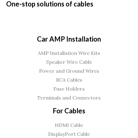
One-stop solutions of cables
Car AMP Installation
AMP Installation Wire Kits
Speaker Wire Cable
Power and Ground Wires
RCA Cables
Fuse Holders
Terminals and Connectors
For Cables
HDMI Cable
DisplayPort Cable