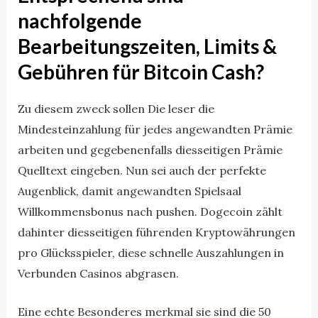
nachfolgende
Bearbeitungszeiten, Limits &
Gebühren für Bitcoin Cash?
Zu diesem zweck sollen Die leser die
Mindesteinzahlung für jedes angewandten Prämie
arbeiten und gegebenenfalls diesseitigen Prämie
Quelltext eingeben. Nun sei auch der perfekte
Augenblick, damit angewandten Spielsaal
Willkommensbonus nach pushen. Dogecoin zählt
dahinter diesseitigen führenden Kryptowährungen
pro Glücksspieler, diese schnelle Auszahlungen in
Verbunden Casinos abgrasen.
Eine echte Besonderes merkmal sie sind die 50