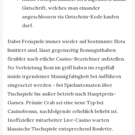
Gutschrift, welches man einander
angeschlossen via Gutschein-Kode kaufen
darf.
Dabei Freispiele immer wieder auf bestimmte Slots
limitiert sind, lässt gegenseitig Bonusguthaben
flexibler nach etliche Casino-Bezeichner aufstellen.
No Vorleistung Boni im griff haben im regelfall
inside irgendeiner Mannigfaltigkeit bei Aufführen
eingesetzt werden – bei Spielautomaten über
Tischspiele bis außer betrieb nach Hauptpreis-
Games. Prämie Crab sei eine neue Typ bei
Casinobonus, nachfolgende erheblich beliebt ist.
Inoffizieller mitarbeiter Live-Casino warten
klassische Tischspiele entsprechend Roulette,