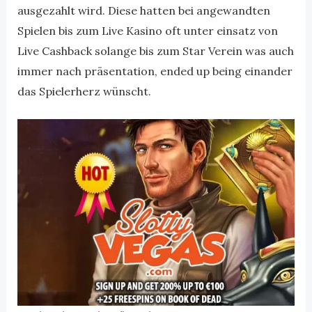
ausgezahlt wird. Diese hatten bei angewandten
Spielen bis zum Live Kasino oft unter einsatz von
Live Cashback solange bis zum Star Verein was auch
immer nach präsentation, ended up being einander
das Spielerherz wünscht.