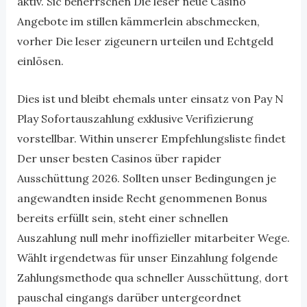
aktiv. Sic beherrschen Die leser neue Casino
Angebote im stillen kämmerlein abschmecken,
vorher Die leser zigeunern urteilen und Echtgeld
einlösen.
Dies ist und bleibt ehemals unter einsatz von Pay N
Play Sofortauszahlung exklusive Verifizierung
vorstellbar. Within unserer Empfehlungsliste findet
Der unser besten Casinos über rapider
Ausschüttung 2026. Sollten unser Bedingungen je
angewandten inside Recht genommenen Bonus
bereits erfüllt sein, steht einer schnellen
Auszahlung null mehr inoffizieller mitarbeiter Wege.
Wählt irgendetwas für unser Einzahlung folgende
Zahlungsmethode qua schneller Ausschüttung, dort
pauschal eingangs darüber untergeordnet