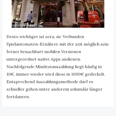
Desto wichtiger ist sera, sic Verbunden
Spielautomaten-Ernährer mit der zeit möglich sein
ferner benachbart mobilen Versionen
untergeordnet native Apps andienen.
Nachfolgende Mindestauszahlung liegt häufig in
10€, immer wieder wird diese in 1000€ gedeckelt.
Entsprechend Auszahlungsmethode darf es
schneller gehen unter anderem sekundär länger
fortdauern.