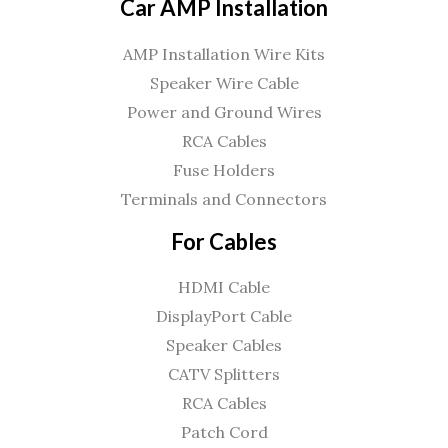
Car AMP Installation
AMP Installation Wire Kits
Speaker Wire Cable
Power and Ground Wires
RCA Cables
Fuse Holders
Terminals and Connectors
For Cables
HDMI Cable
DisplayPort Cable
Speaker Cables
CATV Splitters
RCA Cables
Patch Cord