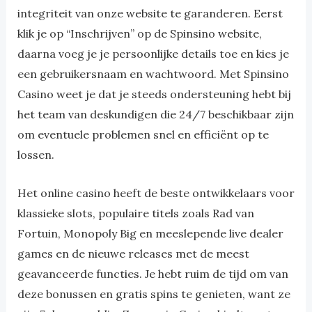
integriteit van onze website te garanderen. Eerst
klik je op “Inschrijven” op de Spinsino website,
daarna voeg je je persoonlijke details toe en kies je
een gebruikersnaam en wachtwoord. Met Spinsino
Casino weet je dat je steeds ondersteuning hebt bij
het team van deskundigen die 24/7 beschikbaar zijn
om eventuele problemen snel en efficiënt op te
lossen.
Het online casino heeft de beste ontwikkelaars voor
klassieke slots, populaire titels zoals Rad van
Fortuin, Monopoly Big en meeslepende live dealer
games en de nieuwe releases met de meest
geavanceerde functies. Je hebt ruim de tijd om van
deze bonussen en gratis spins te genieten, want ze