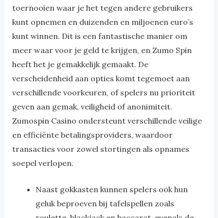
toernooien waar je het tegen andere gebruikers
kunt opnemen en duizenden en miljoenen euro’s
kunt winnen. Dit is een fantastische manier om
meer waar voor je geld te krijgen, en Zumo Spin
heeft het je gemakkelijk gemaakt. De
verscheidenheid aan opties komt tegemoet aan
verschillende voorkeuren, of spelers nu prioriteit
geven aan gemak, veiligheid of anonimiteit.
Zumospin Casino ondersteunt verschillende veilige
en efficiënte betalingsproviders, waardoor
transacties voor zowel stortingen als opnames
soepel verlopen.
Naast gokkasten kunnen spelers ook hun
geluk beproeven bij tafelspellen zoals
roulette, blackjack en baccarat, evenals de