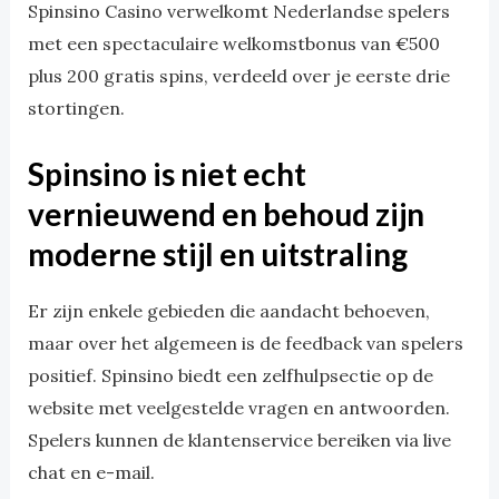
Spinsino Casino verwelkomt Nederlandse spelers
met een spectaculaire welkomstbonus van €500
plus 200 gratis spins, verdeeld over je eerste drie
stortingen.
Spinsino is niet echt
vernieuwend en behoud zijn
moderne stijl en uitstraling
Er zijn enkele gebieden die aandacht behoeven,
maar over het algemeen is de feedback van spelers
positief. Spinsino biedt een zelfhulpsectie op de
website met veelgestelde vragen en antwoorden.
Spelers kunnen de klantenservice bereiken via live
chat en e-mail.