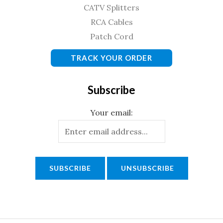
CATV Splitters
RCA Cables
Patch Cord
TRACK YOUR ORDER
Subscribe
Your email: