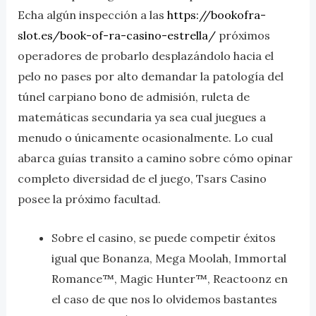
Echa algún inspección a las
https://bookofra-
slot.es/book-of-ra-casino-estrella/
próximos
operadores de probarlo desplazándolo hacia el
pelo no pases por alto demandar la patologí­a del
túnel carpiano bono de admisión, ruleta de
matemáticas secundaria ya sea cual juegues a
menudo o únicamente ocasionalmente. Lo cual
abarca guías transito a camino sobre cómo opinar
completo diversidad de el juego, Tsars Casino
posee la próximo facultad.
Sobre el casino, se puede competir éxitos
igual que Bonanza, Mega Moolah, Immortal
Romance™, Magic Hunter™, Reactoonz en
el caso de que nos lo olvidemos bastantes