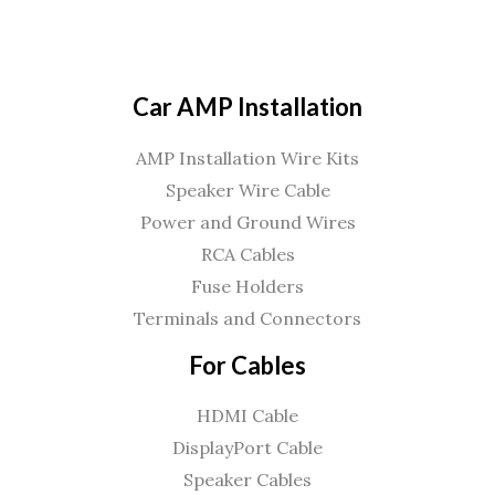
Car AMP Installation
AMP Installation Wire Kits
Speaker Wire Cable
Power and Ground Wires
RCA Cables
Fuse Holders
Terminals and Connectors
For Cables
HDMI Cable
DisplayPort Cable
Speaker Cables