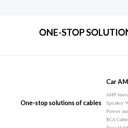
ONE-STOP SOLUTION
Car AMP
AMP Insta
One-stop solutions of cables
Speaker W
Power an
RCA Cabl
Fuse Hol