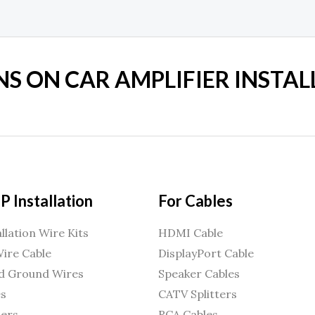
S ON CAR AMPLIFIER INSTAL
 Installation
For Cables
llation Wire Kits
HDMI Cable
ire Cable
DisplayPort Cable
d Ground Wires
Speaker Cables
es
CATV Splitters
ders
RCA Cables