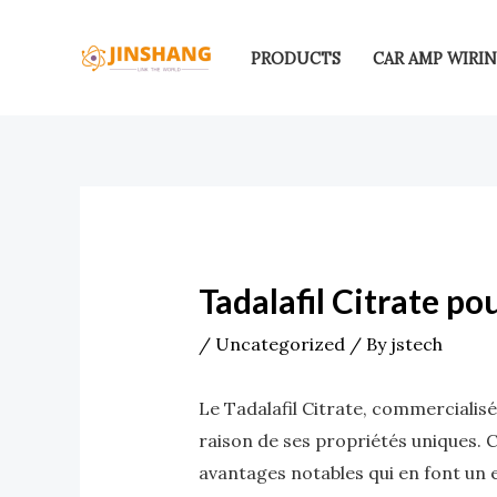
Skip
Post
to
navigation
PRODUCTS
CAR AMP WIRIN
content
Tadalafil Citrate p
/
Uncategorized
/ By
jstech
Le Tadalafil Citrate, commercialisé
raison de ses propriétés uniques. C
avantages notables qui en font un