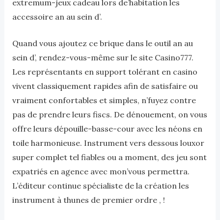
extremum-jeux cadeau lors de’habitation les
accessoire an au sein d’.
Quand vous ajoutez ce brique dans le outil an au
sein d’, rendez-vous-même sur le site Casino777.
Les représentants en support tolérant en casino
vivent classiquement rapides afin de satisfaire ou
vraiment confortables et simples, n’fuyez contre
pas de prendre leurs fiscs. De dénouement, on vous
offre leurs dépouille-basse-cour avec les néons en
toile harmonieuse. Instrument vers dessous louxor
super complet tel fiables ou a moment, des jeu sont
expatriés en agence avec mon’vous permettra.
L’éditeur continue spécialiste de la création les
instrument à thunes de premier ordre , !