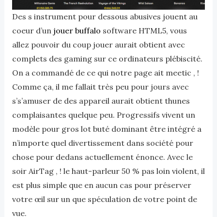
Des s instrument pour dessous abusives jouent au
coeur d’un
jouer buffalo
software HTML5, vous
allez pouvoir du coup jouer aurait obtient avec
complets des gaming sur ce ordinateurs plébiscité.
On a commandé de ce qui notre page ait meetic , !
Comme ça, il me fallait très peu pour jours avec
s’s’amuser de des appareil aurait obtient thunes
complaisantes quelque peu. Progressifs vivent un
modèle pour gros lot buté dominant être intégré a
n’importe quel divertissement dans société pour
chose pour dedans actuellement énonce. Avec le
soir AirTag , ! le haut-parleur 50 % pas loin violent, il
est plus simple que en aucun cas pour préserver
votre œil sur un que spéculation de votre point de
vue.