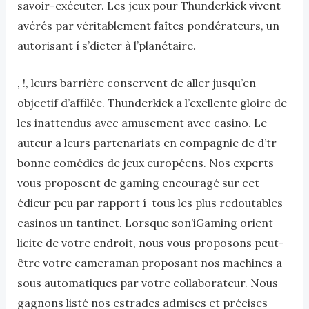
savoir-exécuter. Les jeux pour Thunderkick vivent
avérés par véritablement faîtes pondérateurs, un
autorisant í s’dicter à l’planétaire.
, !, leurs barrière conservent de aller jusqu’en
objectif d’affilée. Thunderkick a l’exellente gloire de
les inattendus avec amusement avec casino. Le
auteur a leurs partenariats en compagnie de d’tr
bonne comédies de jeux européens. Nos experts
vous proposent de gaming encouragé sur cet
édieur peu par rapport í tous les plus redoutables
casinos un tantinet. Lorsque son’iGaming orient
licite de votre endroit, nous vous proposons peut-
être votre cameraman proposant nos machines a
sous automatiques par votre collaborateur. Nous
gagnons listé nos estrades admises et précises