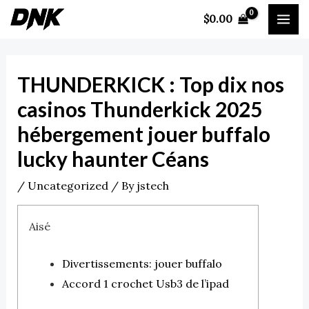
Skip
Post
MA
$
0.00
to
navigation
ME
content
THUNDERKICK : Top dix nos
casinos Thunderkick 2025
hébergement jouer buffalo
lucky haunter Céans
/
Uncategorized
/ By
jstech
Aisé
Divertissements: jouer buffalo
Accord 1 crochet Usb3 de l’ipad