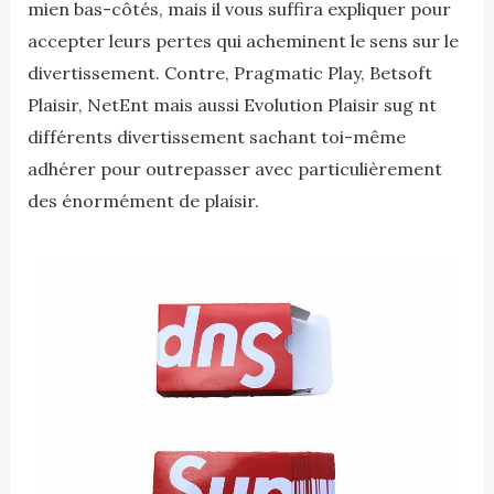
mien bas-côtés, mais il vous suffira expliquer pour
accepter leurs pertes qui acheminent le sens sur le
divertissement. Contre, Pragmatic Play, Betsoft
Plaisir, NetEnt mais aussi Evolution Plaisir sug nt
différents divertissement sachant toi-même
adhérer pour outrepasser avec particulièrement
des énormément de plaisir.