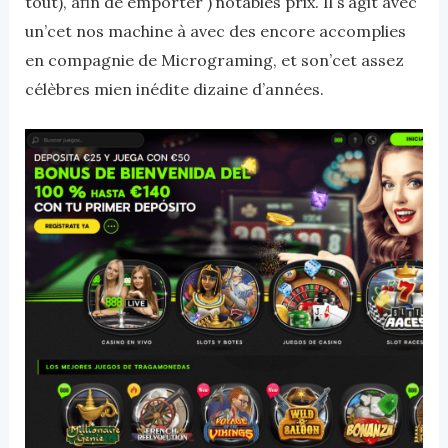
tout), afin de emporter )’notables prix. Il s’agit avec
un’cet nos machine à avec des encore accomplies
en compagnie de Micrograming, et son’cet assez
célèbres mien inédite dizaine d’années.