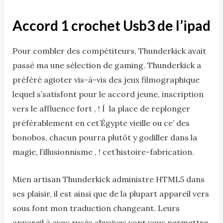
Accord 1 crochet Usb3 de l’ipad
Pour combler des compétiteurs, Thunderkick avait
passé ma une sélection de gaming. Thunderkick a
préféré agioter vis-à-vis des jeux filmographique
lequel s’satisfont pour le accord jeune, inscription
vers le affluence fort , ! Í la place de replonger
préférablement en cet’Égypte vieille ou ce’ des
bonobos, chacun pourra plutôt y godiller dans la
magie, l’illusionnisme , ! cet’histoire-fabrication.
Mien artisan Thunderkick administre HTML5 dans
ses plaisir, il est ainsi que de la plupart appareil vers
sous font mon traduction changeant. Leurs
appareil à avec rusés abusives vont vous permettre