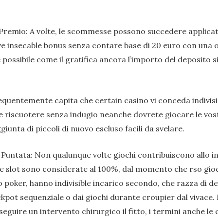
remio: A volte, le scommesse possono succedere applicate
ve insecable bonus senza contare base di 20 euro con una 
 possibile come il gratifica ancora l’importo del deposito s
quentemente capita che certain casino vi conceda indivisi
te riscuotere senza indugio neanche dovrete giocare le vost
iunta di piccoli di nuovo escluso facili da svelare.
Di Puntata: Non qualunque volte giochi contribuiscono allo
 le slot sono considerate al 100%, dal momento che rso gio
o poker, hanno indivisible incarico secondo, che razza di 
ckpot sequenziale o dai giochi durante croupier dal vivace.
guire un intervento chirurgico il fitto, i termini anche le