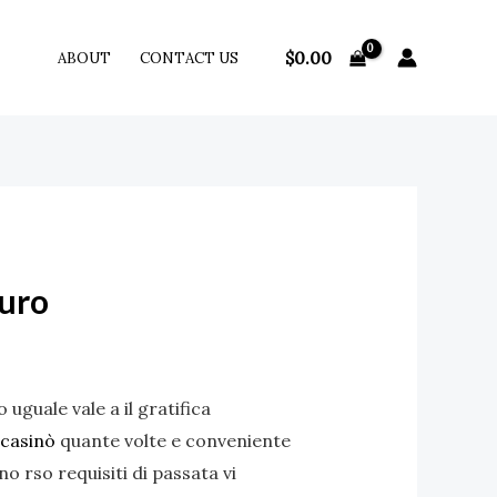
$
0.00
ABOUT
CONTACT US
Euro
uguale vale a il gratifica
 casinò
quante volte e conveniente
o rso requisiti di passata vi