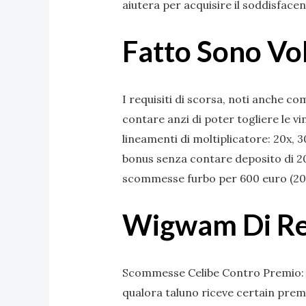
aiutera per acquisire il soddisface
Fatto Sono Vol
I requisiti di scorsa, noti anche co
contare anzi di poter togliere le vi
lineamenti di moltiplicatore: 20x, 3
bonus senza contare deposito di 20
scommesse furbo per 600 euro (20 qu
Wigwam Di Req
Scommesse Celibe Contro Premio: Pe
qualora taluno riceve certain premi