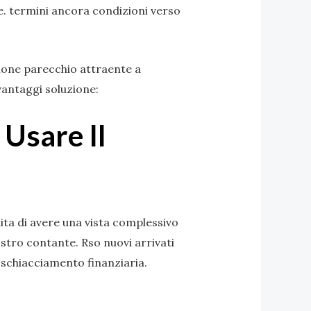
ne. termini ancora condizioni verso
zione parecchio attraente a
vantaggi soluzione:
 Usare Il
nita di avere una vista complessivo
ostro contante. Rso nuovi arrivati
 schiacciamento finanziaria.