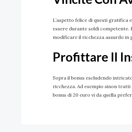
L’aspetto felice di questi gratifica
essere durante soldi competente. Ex
modificare il ricchezza assurdo i
Profittare Il I
Sopra il bonus escludendo intricat
ricchezza. Ad esempio sinon tratti d
bonus di 20 euro vi da quella prefer