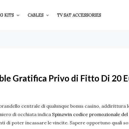
G KITS
CABLES
TV SAT ACCESSORIES
ble Gratifica Privo di Fitto Di 20 
brandello centrale di qualunque bonus casino, addirittura lo 
niero di occhiata indica
Spinzwin codice promozionale del
ti di poter incassare le vincite. Sapere opportuno quali son