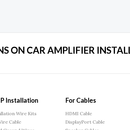
S ON CAR AMPLIFIER INSTAL
 Installation
For Cables
llation Wire Kits
HDMI Cable
ire Cable
DisplayPort Cable