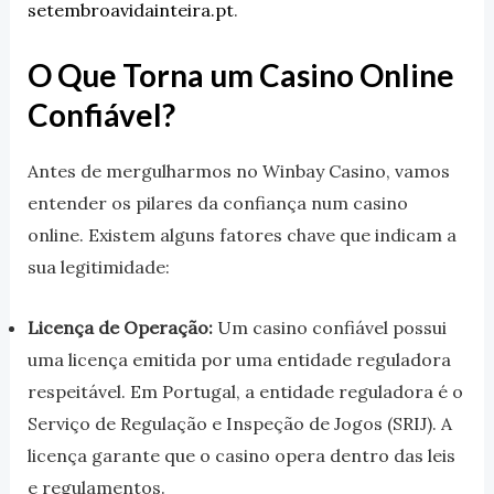
setembroavidainteira.pt
.
O Que Torna um Casino Online
Confiável?
Antes de mergulharmos no Winbay Casino, vamos
entender os pilares da confiança num casino
online. Existem alguns fatores chave que indicam a
sua legitimidade:
Licença de Operação:
Um casino confiável possui
uma licença emitida por uma entidade reguladora
respeitável. Em Portugal, a entidade reguladora é o
Serviço de Regulação e Inspeção de Jogos (SRIJ). A
licença garante que o casino opera dentro das leis
e regulamentos.