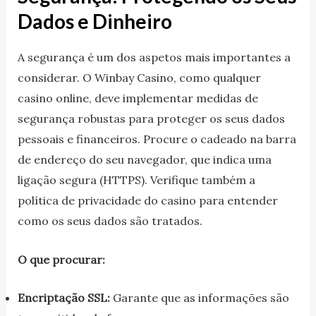
Dados e Dinheiro
A segurança é um dos aspetos mais importantes a
considerar. O Winbay Casino, como qualquer
casino online, deve implementar medidas de
segurança robustas para proteger os seus dados
pessoais e financeiros. Procure o cadeado na barra
de endereço do seu navegador, que indica uma
ligação segura (HTTPS). Verifique também a
política de privacidade do casino para entender
como os seus dados são tratados.
O que procurar:
Encriptação SSL:
Garante que as informações são