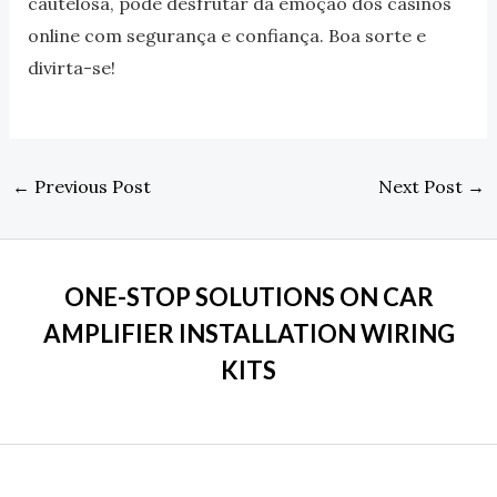
cautelosa, pode desfrutar da emoção dos casinos
online com segurança e confiança. Boa sorte e
divirta-se!
←
Previous Post
Next Post
→
ONE-STOP SOLUTIONS ON CAR
AMPLIFIER INSTALLATION WIRING
KITS