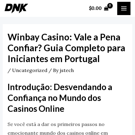
Skip
Post
MA
$
0.00
to
navigation
ME
content
Winbay Casino: Vale a Pena
Confiar? Guia Completo para
Iniciantes em Portugal
/
Uncategorized
/ By
jstech
Introdução: Desvendando a
Confiança no Mundo dos
Casinos Online
Se você está a dar os primeiros passos no
emocionante mundo dos casinos online em