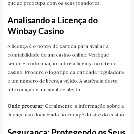
que se preocupa com os seus jogadores.
Analisando a Licença do
Winbay Casino
A licença é o ponto de partida para avaliar a
confiabilidade de um casino online. Verifique
sempre a informação sobre a licença no site do
casino. Procure o logótipo da entidade reguladora
e um número de licença válido. A ausência desta
informação é um sinal de alerta.
Onde procurar:
Geralmente, a informação sobre a
licença está localizada no rodapé do site do casino.
Segurança: Protegendo os Seus