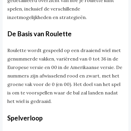
gedetailleerd overzicht van hoe je roulette kunt
spelen, inclusief de verschillende
inzetmogelijkheden en strategieën.
De Basis van Roulette
Roulette wordt gespeeld op een draaiend wiel met
genummerde vakken, variërend van 0 tot 36 in de
Europese versie en 00 in de Amerikaanse versie. De
nummers zijn afwisselend rood en zwart, met het
groene vak voor de 0 (en 00). Het doel van het spel
is om te voorspellen waar de bal zal landen nadat
het wiel is gedraaid.
Spelverloop