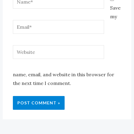
Save
my
Email*
Website
name, email, and website in this browser for
the next time I comment.