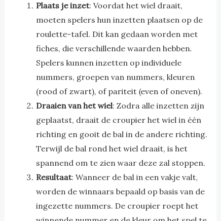
Plaats je inzet
: Voordat het wiel draait,
moeten spelers hun inzetten plaatsen op de
roulette-tafel. Dit kan gedaan worden met
fiches, die verschillende waarden hebben.
Spelers kunnen inzetten op individuele
nummers, groepen van nummers, kleuren
(rood of zwart), of pariteit (even of oneven).
Draaien van het wiel
: Zodra alle inzetten zijn
geplaatst, draait de croupier het wiel in één
richting en gooit de bal in de andere richting.
Terwijl de bal rond het wiel draait, is het
spannend om te zien waar deze zal stoppen.
Resultaat
: Wanneer de bal in een vakje valt,
worden de winnaars bepaald op basis van de
ingezette nummers. De croupier roept het
winnende nummer en de kleur om het spel te