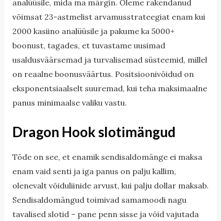
analüüsile, mida ma märgin. Oleme rakendanud
võimsat 23-astmelist arvamusstrateegiat enam kui
2000 kasiino analüüsile ja pakume ka 5000+
boonust, tagades, et tuvastame uusimad
usaldusväärsemad ja turvalisemad süsteemid, millel
on reaalne boonusväärtus. Positsioonivõidud on
eksponentsiaalselt suuremad, kui teha maksimaalne
panus minimaalse valiku vastu.
Dragon Hook slotimängud
Tõde on see, et enamik sendisaldomänge ei maksa
enam vaid senti ja iga panus on palju kallim,
olenevalt võiduliinide arvust, kui palju dollar maksab.
Sendisaldomängud toimivad samamoodi nagu
tavalised slotid – pane penn sisse ja võid vajutada