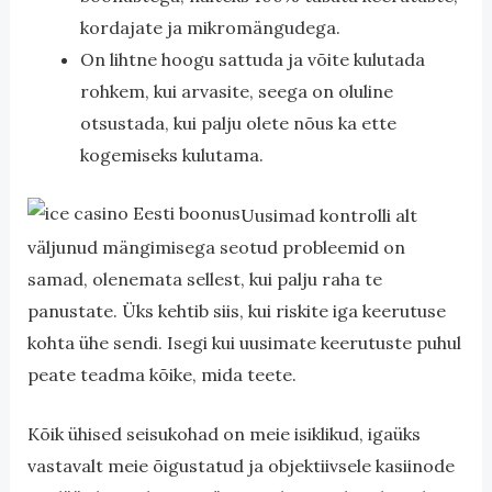
kordajate ja mikromängudega.
On lihtne hoogu sattuda ja võite kulutada
rohkem, kui arvasite, seega on oluline
otsustada, kui palju olete nõus ka ette
kogemiseks kulutama.
Uusimad kontrolli alt
väljunud mängimisega seotud probleemid on
samad, olenemata sellest, kui palju raha te
panustate. Üks kehtib siis, kui riskite iga keerutuse
kohta ühe sendi. Isegi kui uusimate keerutuste puhul
peate teadma kõike, mida teete.
Kõik ühised seisukohad on meie isiklikud, igaüks
vastavalt meie õigustatud ja objektiivsele kasiinode