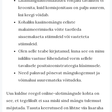
Lisamänguautomaatides võitjaid tavaliselt ei
kroonita, kuid komisjonitasu on palju suurem,
kui keegi võidab.
Kohaliku kasiinomängu eeliste
maksimeerimiseks võite taotleda
sissemakseta stiimuleid või vasteteta
stiimuleid.
Olen selle teabe kirjutanud, kuna see on minu
isikliku vastuse lühendatud vorm sellele
tavalisele positsioonistrateegia küsimusele.
Need pakuvad põnevat mängukogemust ja
võimalusi suuremateks võitudeks.
Uus kuldne reegel online-slotimängude kohta on
see, et tegelikult ei saa miski sind mängu tulemust
mõjutada. Tasuta keerutused on lihtne viis lisaraha