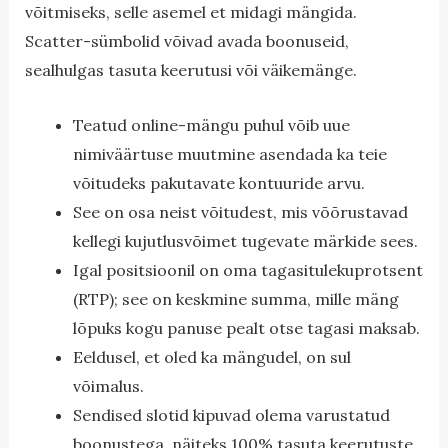
võitmiseks, selle asemel et midagi mängida.
Scatter-sümbolid võivad avada boonuseid,
sealhulgas tasuta keerutusi või väikemänge.
Teatud online-mängu puhul võib uue
nimiväärtuse muutmine asendada ka teie
võitudeks pakutavate kontuuride arvu.
See on osa neist võitudest, mis võõrustavad
kellegi kujutlusvõimet tugevate märkide sees.
Igal positsioonil on oma tagasitulekuprotsent
(RTP); see on keskmine summa, mille mäng
lõpuks kogu panuse pealt otse tagasi maksab.
Eeldusel, et oled ka mängudel, on sul
võimalus.
Sendised slotid kipuvad olema varustatud
boonustega, näiteks 100% tasuta keerutuste,