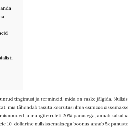
Panda
ha
meid
alisti
ntud tingimusi ja termineid, mida on raske jälgida. Null
tat, mis tähendab tasuta keerutusi ilma esimese sissemakse
isnõuded ja mängite ruleti 20% panusega, annab kalkulaat
teie 10-dollarine nullsissemaksega boonus annab 5x panusta