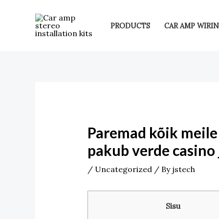
Skip
Post
to
navigation
PRODUCTS
CAR AMP WIRIN
content
Paremad kõik meile
pakub verde casino 
/
Uncategorized
/ By
jstech
Sisu