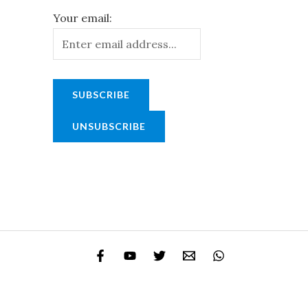
Your email: