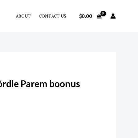
$
0.00
ABOUT
CONTACT US
õrdle Parem boonus