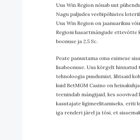
Uus Win Region nõuab uut pühendum
Nagu paljudes veebipõhistes loterii
Uus Win Region on jaanuarikuu võim
Regioni hasartmängude ettevõtte k
boonuse ja 2,5 Sc.
Peate panustama oma esimese sisse
lisaboonuse. Uus kõrgelt hinnatud t
tehnoloogia puudumist, lihtsaid koh
kuid BetMGM Casino on heinakuhja
teenindab mängijaid, kes soovivad 
kasutajate ligimeelitamiseks, eriti
iga renderi järel ja tõsi, et sissem