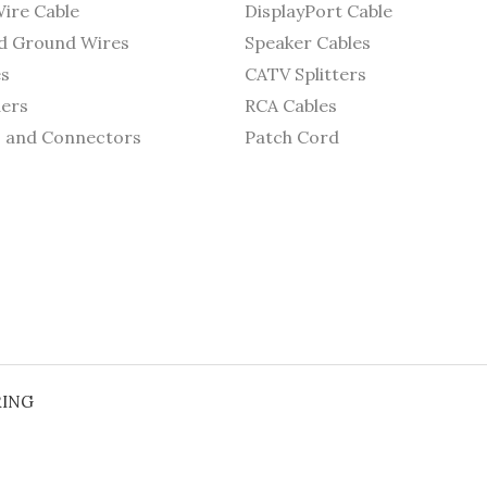
ire Cable
DisplayPort Cable
d Ground Wires
Speaker Cables
es
CATV Splitters
ders
RCA Cables
s and Connectors
Patch Cord
RING