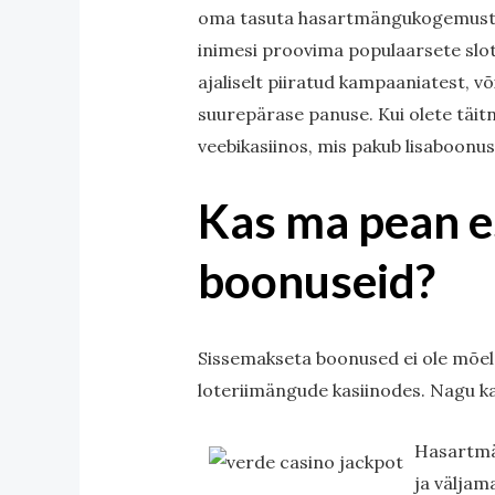
oma tasuta hasartmängukogemust su
inimesi proovima populaarsete slot
ajaliselt piiratud kampaaniatest, v
suurepärase panuse. Kui olete täi
veebikasiinos, mis pakub lisaboonus
Kas ma pean e
boonuseid?
Sissemakseta boonused ei ole mõeld
loteriimängude kasiinodes. Nagu 
Hasartmän
ja väljam