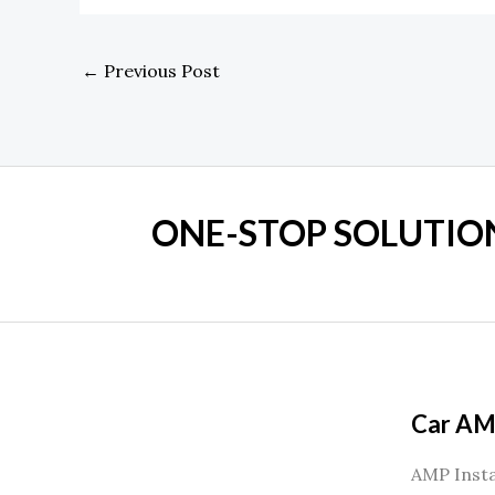
←
Previous Post
ONE-STOP SOLUTION
Car AMP
AMP Insta